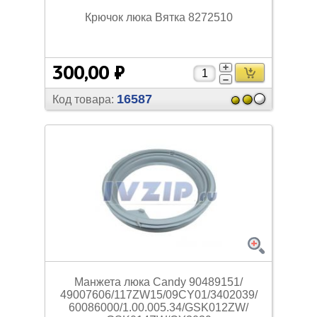
Крючок люка Вятка 8272510
300,00 ₽
16587
Код товара:
Манжета люка Candy 90489151/
49007606/
117ZW15/
09CY01/
3402039/
60086000/
1.00.005.34/
GSK012ZW/