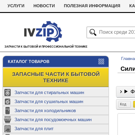
УСЛУГИ
НОВОСТИ
ПОЛЕЗНАЯ ИНФОРМАЦИЯ
КА
ЗАПЧАСТИ К БЫТОВОЙ И ПРОФЕССИОНАЛЬНОЙ ТЕХНИКЕ
Главн
КАТАЛОГ ТОВАРОВ
Сили
ЗАПАСНЫЕ ЧАСТИ К БЫТОВОЙ
ТЕХНИКЕ
Ф
Запчасти для стиральных машин
С
Запчасти для сушильных машин
с
Код
Запчасти для холодильников
Ролики дл
Запчасти для посудомоечных машин
Х
С
м
Т
Запчасти для плит
Термостаты
м
машин