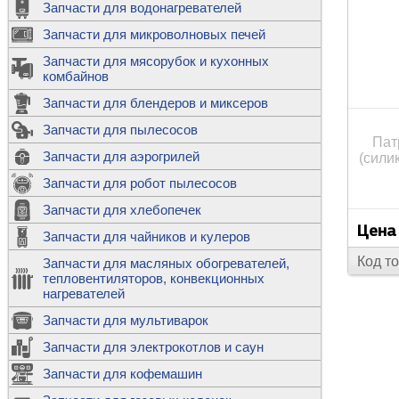
Запчасти для водонагревателей
К
Э
М
х
Запчасти для микроволновых печей
м
Т
М
д
М
Запчасти для мясорубок и кухонных
м
Т
Н
комбайнов
М
Ш
х
П
т
к
Запчасти для блендеров и миксеров
в
П
Лампочки 
С
Запчасти для пылесосов
Ч
В
К
д
Пат
Г
х
Д
ф
Запчасти для аэрогрилей
(сили
м
Дозаторы 
п
с
машин
Диоды и пр
Запчасти для робот пылесосов
ТЭНы для 
Ш
микроволн
К
б
Щитки для
В
Запчасти для хлебопечек
Щетки для
М
Корпуса ш
с
п
Цена
Запчасти для чайников и кулеров
Л
П
С
п
Т
Код т
Датчики те
Запчасти для масляных обогревателей,
н
П
термопредо
Насадки д
тепловентиляторов, конвекционных
с
с
Т
нагревателей
о
В
Запчасти для мультиварок
К
П
Люки, стек
К
стиральны
Запчасти для электрокотлов и саун
Прочее
д
П
Запчасти для кофемашин
ТЭНы
Лампочки 
З