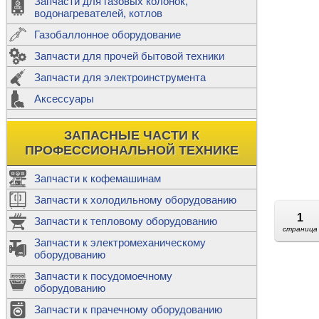
Запчасти для газовых колонок,
к
Двигатели
водонагревателей, котлов
Теплообме
Газобаллонное оборудование
М
Запчасти для прочей бытовой техники
Баллоны
ш
Трубы сое
Запчасти для электроинструмента
Н
Ф
Аксессуары
В
Шланги
к
Х
Т
Подводки 
ЗАПАСНЫЕ ЧАСТИ К
т
Предохран
ПРОФЕССИОНАЛЬНОЙ ТЕХНИКЕ
Запчасти к кофемашинам
Запчасти к холодильному оборудованию
Т
1
Запчасти к тепловому оборудованию
Р
страница
Запчасти к электромеханическому
Э
оборудованию
Р
Т
Запчасти к посудомоечному
(
оборудованию
К
М
Запчасти к прачечному оборудованию
С
Р