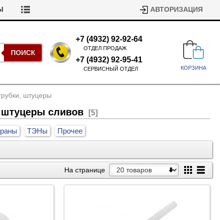
Ы
АВТОРИЗАЦИЯ
+7 (4932) 92-92-64
ОТДЕЛ ПРОДАЖ
ПОИСК
+7 (4932) 92-95-41
КОРЗИНА
СЕРВИСНЫЙ ОТДЕЛ
трубки, штуцеры
, штуцеры сливов
[5]
раны
ТЭНы
Прочее
Подшипники для стиральных
На странице
машин
Ремни для сушильных машин
Испарители, конденсаторы для
Патрубки для стиральных
холодильников
машин
Уплотнители двери для
посудомоечных машин