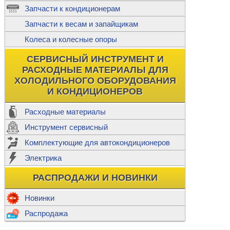
ж
Запчасти к кондиционерам
С
Т
Прочее
Запчасти к весам и запайщикам
П
К
Н
Колеса и колесные опоры
Прочее для
М
Колеса без
СЕРВИСНЫЙ ИНСТРУМЕНТ И
Ш
РАСХОДНЫЕ МАТЕРИАЛЫ ДЛЯ
Н
Ф
ХОЛОДИЛЬНОГО ОБОРУДОВАНИЯ
И КОНДИЦИОНЕРОВ
Прочее дл
Расходные материалы
Инструмент сервисный
Ф
Комплектующие для автокондиционеров
И
В
Электрика
а
П
К
РАСПРОДАЖИ И НОВИНКИ
м
Р
Прочее
Новинки
Ф
Р
Распродажа
Т