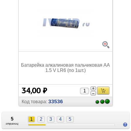
Батарейка алкалиновая пальчиковая АА
1.5 V LR6 (по 1шт.)
34,00 ₽
33536
Код товара:
5
1
2
3
4
5
страниц