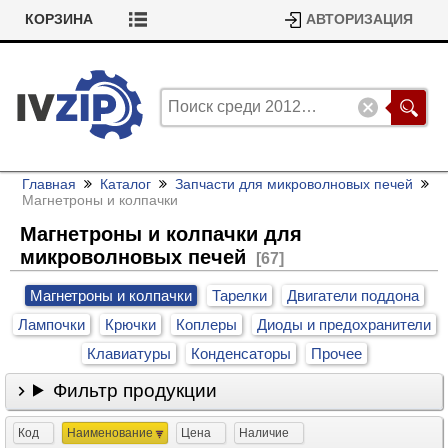
КОРЗИНА
АВТОРИЗАЦИЯ
Главная
Каталог
Запчасти для микроволновых печей
Магнетроны и колпачки
Магнетроны и колпачки для
микроволновых печей
[67]
Магнетроны и колпачки
Тарелки
Двигатели поддона
Лампочки
Крючки
Коплеры
Диоды и предохранители
Клавиатуры
Конденсаторы
Прочее
Фильтр продукции
Код
Наименование
Цена
Наличие