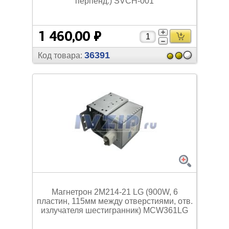
перпенд.) SVCH-001
1 460,00 ₽
36391
Код товара:
Магнетрон 2M214-21 LG (900W, 6
пластин, 115мм между отверстиями, отв.
излучателя шестигранник) MCW361LG