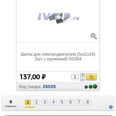
Щетки для электродвигателя (5х11х16)
2шт, с пружинкой SG004
137,00 ₽
26028
Код товара:
8
1
2
3
4
5
6
7
8
страниц