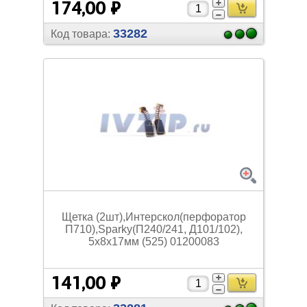
174,00 ₽
33282
Код товара:
Щетка (2шт),Интерскол(перфоратор
П710),Sparky(П240/
241, Д101/
102),
5х8х17мм (525) 01200083
141,00 ₽