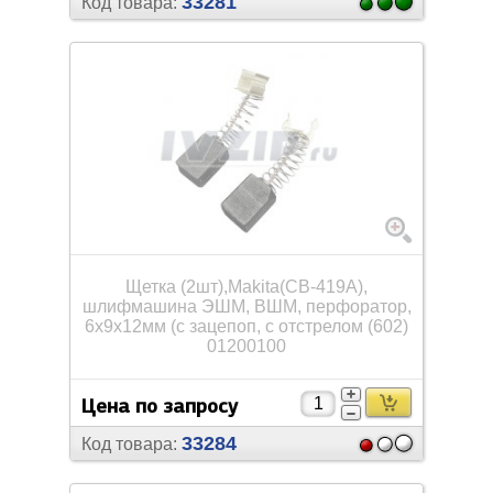
33281
Код товара:
Щетка (2шт),Мakita(СВ-419А),
шлифмашина ЭШМ, ВШМ, перфоратор,
6х9х12мм (с зацепоп, с отстрелом (602)
01200100
Цена по запросу
33284
Код товара: