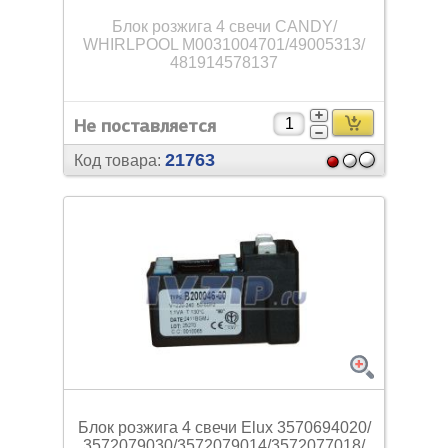
Блок розжига 4 свечи CANDY/
WHIRLPOOL M0031004701/
49005313/
481914578137
Не поставляется
21763
Код товара:
Блок розжига 4 свечи Elux 3570694020/
3572079030/
3572079014/
3572077018/