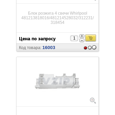
Блок розжига 4 свечи Whirlpool
481213818016/
481214528032/
312231/
318454
Цена по запросу
16003
Код товара: