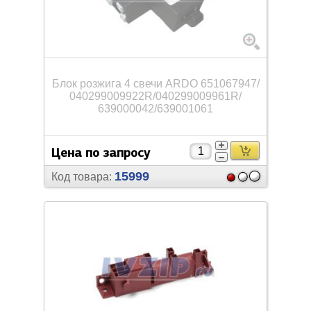
Блок розжига 4 свечи ARDO 651067947/
040299009922R/
040299009961R/
639000042/
639001061
Цена по запросу
15999
Код товара: