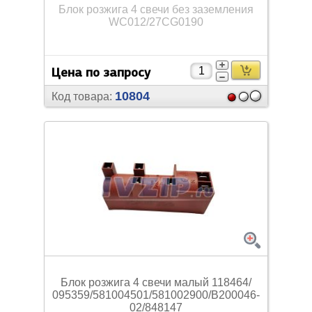
Блок розжига 4 свечи без заземления
WC012/
27CG0190
Цена по запросу
10804
Код товара:
Блок розжига 4 свечи малый 118464/
095359/
581004501/
581002900/
B200046-
02/
848147