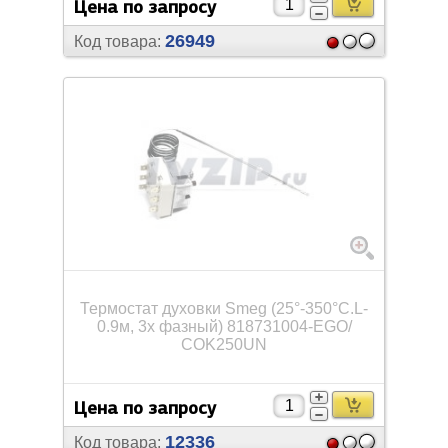
Цена по запросу
26949
Код товара:
Термостат духовки Smeg (25°-350°C.L-
0.9м, 3х фазный) 818731004-EGO/
COK250UN
Цена по запросу
12336
Код товара: