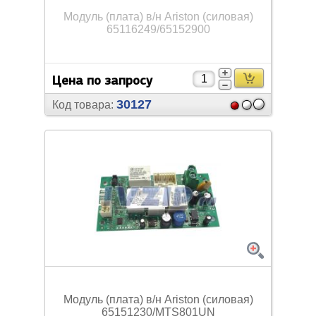
Модуль (плата) в/
н Ariston (силовая)
65116249/
65152900
Цена по запросу
30127
Код товара:
Модуль (плата) в/
н Ariston (силовая)
65151230/
MTS801UN