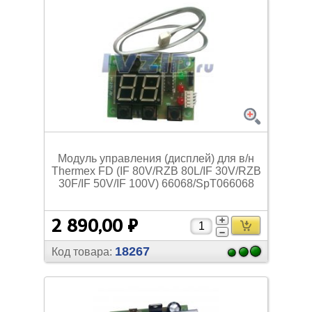
Модуль управления (дисплей) для в/
н
Thermex FD (IF 80V/
RZB 80L/
IF 30V/
RZB
30F/
IF 50V/
IF 100V) 66068/
SpT066068
2 890,00 ₽
18267
Код товара: