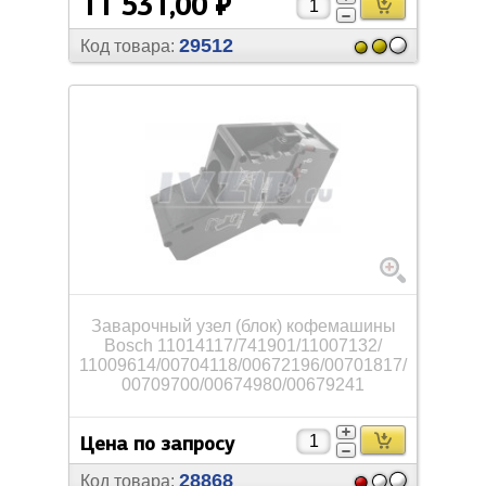
11 531,00 ₽
29512
Код товара:
Заварочный узел (блок) кофемашины
Bosch 11014117/
741901/
11007132/
11009614/
00704118/
00672196/
00701817/
00709700/
00674980/
00679241
Цена по запросу
28868
Код товара: