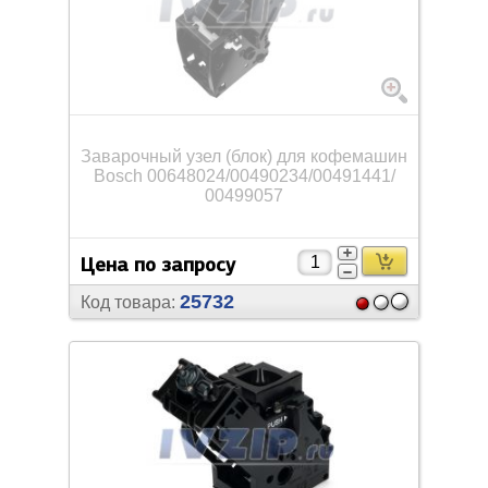
Заварочный узел (блок) для кофемашин
Bosch 00648024/
00490234/
00491441/
00499057
Цена по запросу
25732
Код товара: