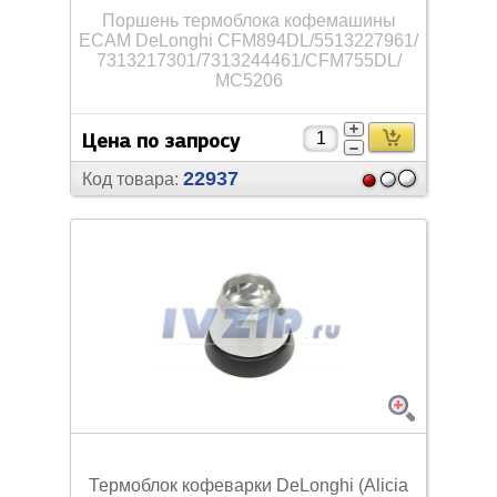
Поршень термоблока кофемашины
ECAM DeLonghi CFM894DL/
5513227961/
7313217301/
7313244461/
CFM755DL/
MC5206
Цена по запросу
22937
Код товара:
Термоблок кофеварки DeLonghi (Alicia