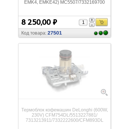
EMK4, EMKE42) MC5507/
7332169700
8 250,00 ₽
27501
Код товара:
Термоблок кофемашин DeLonghi (600W,
230V) CFM754DL/
5513227881/
7313213911/
7332222600/
CFM893DL