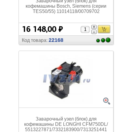
Заварочный узел (блок) для
кофемашины Bosch, Siemens (серии
TES50/
55) 11014118/
00709702
16 148,00 ₽
22168
Код товара:
Заварочный узел (блок) для
кофемашины DE LONGHI CFM750DL/
5513227871/
7332183900/
7313251441