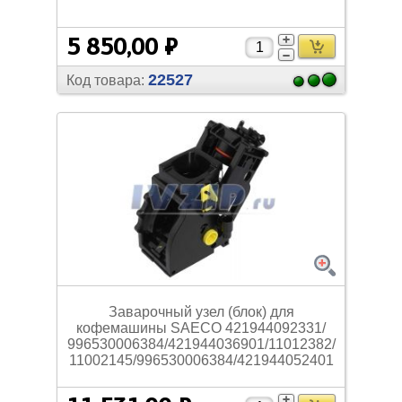
5 850,00 ₽
22527
Код товара:
Заварочный узел (блок) для
кофемашины SAECO 421944092331/
996530006384/
421944036901/
11012382/
11002145/
996530006384/
421944052401