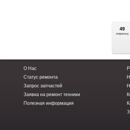
49
страниц
О Нас
Р
Статус ремонта
Н
Запрос запчастей
Н
Заявка на ремонт техники
К
Полезная информация
К
З