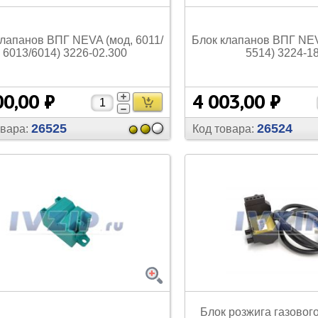
есы
Наборы инструмента
клапанов ВПГ NEVA (мод, 6011/
Блок клапанов ВПГ NEV
6013/
6014) 3226-02.300
5514) 3224-1
акуумные насосы
Прочее
00,00 ₽
4 003,00 ₽
26525
26524
овара:
Код товара:
Блок розжига газовог