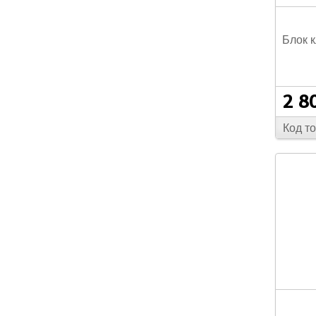
В
Блок 
В
2 8
Код т