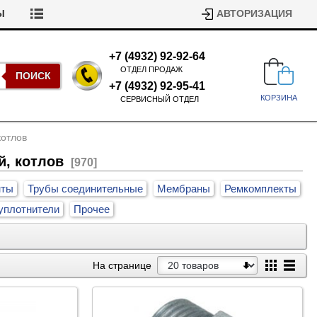
Ы
АВТОРИЗАЦИЯ
+7 (4932) 92-92-64
ОТДЕЛ ПРОДАЖ
ПОИСК
+7 (4932) 92-95-41
КОРЗИНА
СЕРВИСНЫЙ ОТДЕЛ
котлов
й, котлов
[970]
нты
Трубы соединительные
Мембраны
Ремкомплекты
уплотнители
Прочее
Подшипники для стиральных
машин
Ремни для сушильных машин
На странице
Испарители, конденсаторы для
Патрубки для стиральных
холодильников
машин
Уплотнители двери для
посудомоечных машин