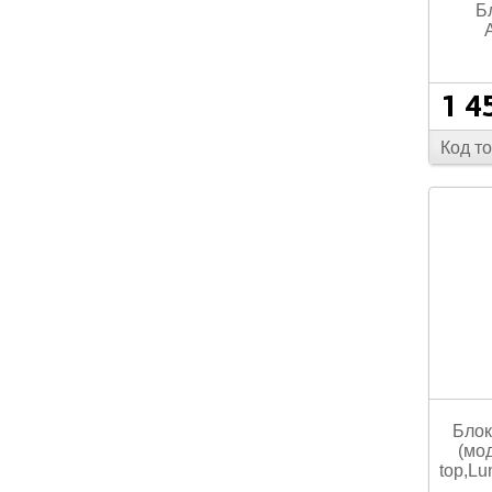
Б
1 4
Код т
Блок
(мо
top,Lu