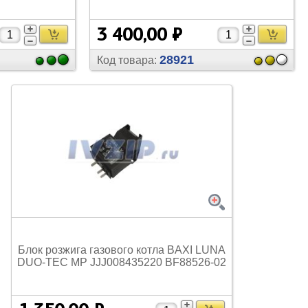
3 400,00 ₽
28921
Код товара:
Блок розжига газового котла BAXI LUNA
DUO-TEC MP JJJ008435220 BF88526-02