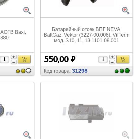
Вентиляторы и аксессуары
Прочее
Переключатели
Кронштейны, решетки,
козырьки
Платы управления
Термостаты
Батарейный отсек ВПГ NEVA,
АОГВ Baxi,
Прочее
Колеса неповоротные с опорой
Компрессоры для
BaltGaz, Vektor (3227-00.008), VilTerm
3880
кондиционеров
мод. S10, 11, 13 1101-08.001
Прочее
Прочее
550,00 ₽
31298
Код товара:
Труба медная
Шланги заправочные
Шланги для автокондиционеров
Масла
Выключатели, кнопки
Трубогибы
Прочее
Вентили