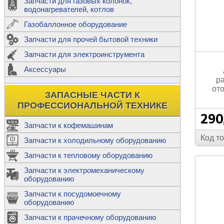
Запчасти для газовых колонок,
к
Двигатели
водонагревателей, котлов
Теплообме
Газобаллонное оборудование
М
Запчасти для прочей бытовой техники
Баллоны
ш
Трубы сое
Запчасти для электроинструмента
Н
Ф
Аксессуары
В
Шланги
к
р
Х
Т
Подводки 
от
ЗАПАСНЫЕ ЧАСТИ К
т
Предохран
ПРОФЕССИОНАЛЬНОЙ ТЕХНИКЕ
290
Запчасти к кофемашинам
Код т
Запчасти к холодильному оборудованию
Т
Запчасти к тепловому оборудованию
Р
Запчасти к электромеханическому
Э
оборудованию
Р
Т
Запчасти к посудомоечному
(
оборудованию
К
М
Запчасти к прачечному оборудованию
С
Р