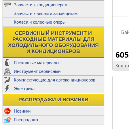
ж
Запчасти к кондиционерам
С
Т
Прочее
Запчасти к весам и запайщикам
П
К
Н
Колеса и колесные опоры
Прочее для
М
Колеса без
Бай
СЕРВИСНЫЙ ИНСТРУМЕНТ И
Ш
РАСХОДНЫЕ МАТЕРИАЛЫ ДЛЯ
Н
Ф
ХОЛОДИЛЬНОГО ОБОРУДОВАНИЯ
И КОНДИЦИОНЕРОВ
605
Прочее дл
Расходные материалы
Код т
Инструмент сервисный
Ф
Комплектующие для автокондиционеров
И
В
Электрика
а
П
К
РАСПРОДАЖИ И НОВИНКИ
м
Р
Прочее
Новинки
Ф
Р
Распродажа
Т