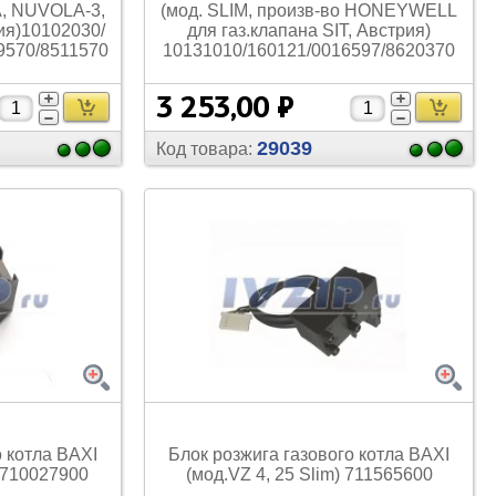
, NUVOLA-3,
(мод. SLIM, произв-во HONEYWELL
я)10102030/
для газ.клапана SIT, Австрия)
9570/
8511570
10131010/
160121/
0016597/
8620370
3 253,00 ₽
29039
Код товара:
о котла BAXI
Блок розжига газового котла BAXI
 710027900
(мод.VZ 4, 25 Slim) 711565600