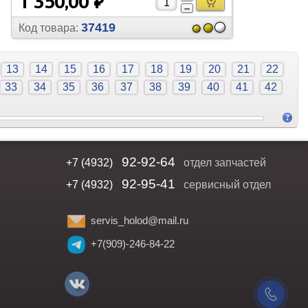
1 350,00 ₽
37419
Код товара:
13
14
15
16
17
18
19
20
21
22
33
34
35
36
37
38
39
40
41
42
92-92-64
+7 (4932)
отдел запчастей
92-95-41
+7 (4932)
сервисный отдел
servis_holod@mail.ru
+7(909)-246-84-22