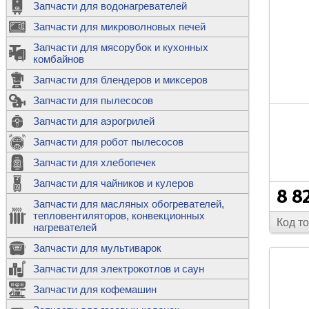
Запчасти для водонагревателей
К
Э
М
х
Запчасти для микроволновых печей
м
Т
М
д
М
Запчасти для мясорубок и кухонных
м
Т
Н
комбайнов
М
Ш
х
П
т
к
Запчасти для блендеров и миксеров
в
П
Лампочки 
С
Запчасти для пылесосов
Ч
В
К
д
Г
х
Д
ф
Запчасти для аэрогрилей
м
Дозаторы 
п
с
машин
Диоды и пр
Запчасти для робот пылесосов
ТЭНы для 
Ш
микроволн
К
б
Щитки для
В
Запчасти для хлебопечек
Щетки для
М
Корпуса ш
с
п
Запчасти для чайников и кулеров
Л
П
8 8
С
п
Т
Датчики те
Запчасти для масляных обогревателей,
н
П
термопредо
Насадки д
тепловентиляторов, конвекционных
с
с
Т
Код т
нагревателей
о
В
Запчасти для мультиварок
К
П
Люки, стек
К
стиральны
Запчасти для электрокотлов и саун
Прочее
д
П
Запчасти для кофемашин
ТЭНы
Лампочки 
З