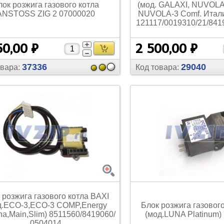
лок розжига газового котла
(мод. GALAXI, NUVOLA
ANSTOSS ZIG 2 07000020
NUVOLA-3 Comf. Итали
121117/
0019310/
21/
841
50,00 ₽
2 500,00 ₽
37336
29040
овара:
Код товара:
 розжига газового котла BAXI
д.ECO-3,ECO-3 COMP,Energy
Блок розжига газовог
na,Main,Slim) 8511560/
8419060/
(мод.LUNA Platinum)
0504014