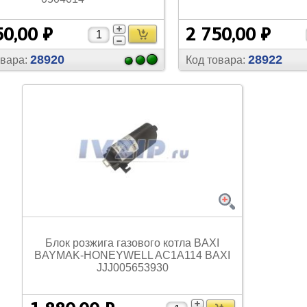
50,00 ₽
2 750,00 ₽
28920
28922
овара:
Код товара:
Блок розжига газового котла BAXI
BAYMAK-HONEYWELL AC1A114 BAXI
JJJ005653930