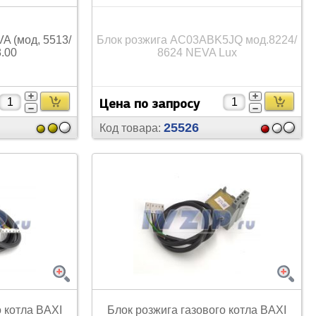
Труборасширители
A (мод, 5513/
Блок розжига AC03ABK5JQ мод.8224/
8.00
8624 NEVA Lux
Цена по запросу
25526
Код товара:
о котла BAXI
Блок розжига газового котла BAXI