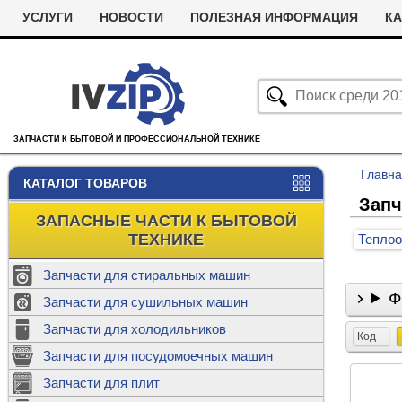
УСЛУГИ
НОВОСТИ
ПОЛЕЗНАЯ ИНФОРМАЦИЯ
КА
ЗАПЧАСТИ К БЫТОВОЙ И ПРОФЕССИОНАЛЬНОЙ ТЕХНИКЕ
Главн
КАТАЛОГ ТОВАРОВ
Запч
ЗАПАСНЫЕ ЧАСТИ К БЫТОВОЙ
ТЕХНИКЕ
Тепло
Запчасти для стиральных машин
Ф
С
Запчасти для сушильных машин
с
Запчасти для холодильников
Ролики дл
Код
Запчасти для посудомоечных машин
Х
С
м
Т
Запчасти для плит
Термостаты
м
машин