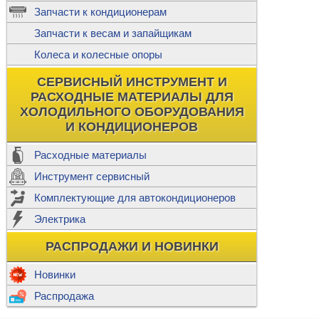
ж
Запчасти к кондиционерам
С
Т
Прочее
Запчасти к весам и запайщикам
П
К
Н
Колеса и колесные опоры
Прочее для
М
Колеса без
СЕРВИСНЫЙ ИНСТРУМЕНТ И
Ш
РАСХОДНЫЕ МАТЕРИАЛЫ ДЛЯ
Н
Ф
ХОЛОДИЛЬНОГО ОБОРУДОВАНИЯ
И КОНДИЦИОНЕРОВ
Прочее дл
Расходные материалы
Инструмент сервисный
Ф
Комплектующие для автокондиционеров
И
В
Электрика
а
П
К
РАСПРОДАЖИ И НОВИНКИ
м
Р
Прочее
Новинки
Ф
Р
Распродажа
Т