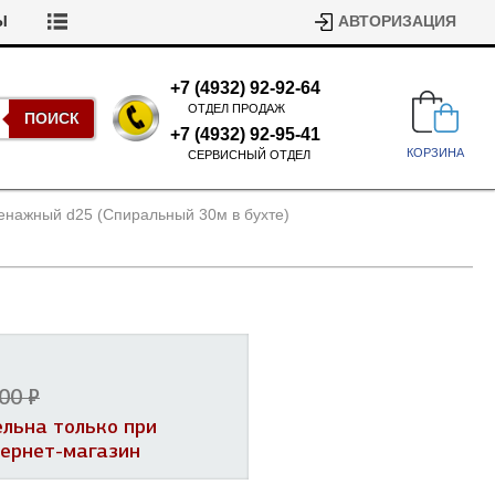
Ы
АВТОРИЗАЦИЯ
+7 (4932) 92-92-64
ОТДЕЛ ПРОДАЖ
ПОИСК
+7 (4932) 92-95-41
КОРЗИНА
СЕРВИСНЫЙ ОТДЕЛ
енажный d25 (Спиральный 30м в бухте)
Подшипники для стиральных
машин
00 ₽
Ремни для сушильных машин
ельна только при
Испарители, конденсаторы для
Патрубки для стиральных
тернет-магазин
холодильников
машин
Уплотнители двери для
посудомоечных машин