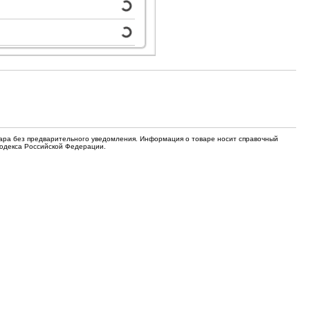
для кофемашин
Электронные компоненты
Защитные термостаты для
Редукторы, манометры, вентили
кофемашин
Ремкомплекты для газовых котлов,
Электомагнитные клапана
колонок
Щетки
Прочее
Прочее
вара без предварительного уведомления. Информация о товаре носит справочный
Кодекса Российской Федерации.
Прочее
Вентили запорные
Термостаты
Абразивные диски
Обратные клапаны
Вентиляторы и крыльчатки
ТЭНы
Шнеки