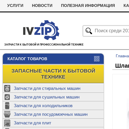
УСЛУГИ
НОВОСТИ
ПОЛЕЗНАЯ ИНФОРМАЦИЯ
КА
ЗАПЧАСТИ К БЫТОВОЙ И ПРОФЕССИОНАЛЬНОЙ ТЕХНИКЕ
Главн
КАТАЛОГ ТОВАРОВ
Шлан
ЗАПАСНЫЕ ЧАСТИ К БЫТОВОЙ
ТЕХНИКЕ
Запчасти для стиральных машин
С
Запчасти для сушильных машин
с
Запчасти для холодильников
Ролики дл
Запчасти для посудомоечных машин
Х
С
м
Т
Запчасти для плит
Термостаты
м
машин