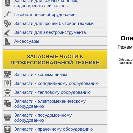
Запчасти для газовых колонок,
к
Двигатели
водонагревателей, котлов
Теплообме
Газобаллонное оборудование
М
Запчасти для прочей бытовой техники
Баллоны
ш
Трубы сое
Запчасти для электроинструмента
Н
Опи
Ф
Аксессуары
В
Шланги
к
Режем 
Х
Т
Подводки 
ЗАПАСНЫЕ ЧАСТИ К
т
Предохран
Обращаем
ПРОФЕССИОНАЛЬНОЙ ТЕХНИКЕ
характер
Запчасти к кофемашинам
Запчасти к холодильному оборудованию
Т
Запчасти к тепловому оборудованию
Р
Запчасти к электромеханическому
Э
оборудованию
Р
Т
Запчасти к посудомоечному
(
оборудованию
К
М
Запчасти к прачечному оборудованию
С
Р