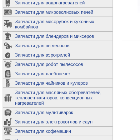
Запчасти для водонагревателей
К
Э
М
х
Запчасти для микроволновых печей
м
Т
М
д
М
Запчасти для мясорубок и кухонных
м
Т
Н
комбайнов
М
Ш
х
П
т
к
Запчасти для блендеров и миксеров
в
П
Лампочки 
С
Запчасти для пылесосов
Ч
В
К
д
Г
х
Д
ф
Запчасти для аэрогрилей
м
Дозаторы 
п
с
машин
Диоды и пр
Запчасти для робот пылесосов
ТЭНы для 
Ш
микроволн
К
б
Щитки для
В
Запчасти для хлебопечек
Щетки для
М
Корпуса ш
с
п
Запчасти для чайников и кулеров
Л
П
С
п
Т
Датчики те
Запчасти для масляных обогревателей,
н
П
термопредо
Насадки д
тепловентиляторов, конвекционных
с
с
Т
нагревателей
о
В
Запчасти для мультиварок
К
П
Люки, стек
К
стиральны
Запчасти для электрокотлов и саун
Прочее
д
П
Запчасти для кофемашин
ТЭНы
Лампочки 
З