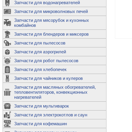
Запчасти для водонагревателей
К
Э
М
х
Запчасти для микроволновых печей
м
Т
М
д
М
Запчасти для мясорубок и кухонных
м
Т
Н
комбайнов
М
Ш
х
П
т
к
Запчасти для блендеров и миксеров
в
П
Лампочки 
С
Запчасти для пылесосов
Ч
В
К
д
Г
х
Д
ф
Запчасти для аэрогрилей
м
Дозаторы 
п
с
машин
Диоды и пр
Запчасти для робот пылесосов
ТЭНы для 
Ш
микроволн
К
б
Щитки для
В
Запчасти для хлебопечек
Щетки для
М
Корпуса ш
с
п
Запчасти для чайников и кулеров
Л
П
С
п
Т
Датчики те
Запчасти для масляных обогревателей,
н
П
термопредо
Насадки д
тепловентиляторов, конвекционных
с
с
Т
нагревателей
о
В
Запчасти для мультиварок
К
П
Люки, стек
К
стиральны
Запчасти для электрокотлов и саун
Прочее
д
П
Запчасти для кофемашин
ТЭНы
Лампочки 
З