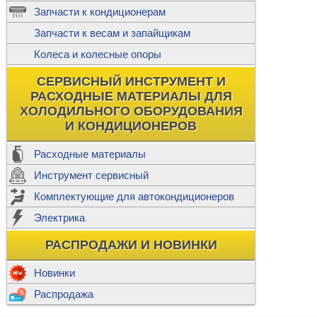
ж
Запчасти к кондиционерам
С
Т
Прочее
Запчасти к весам и запайщикам
П
К
Н
Колеса и колесные опоры
Прочее для
М
Колеса без
СЕРВИСНЫЙ ИНСТРУМЕНТ И
Ш
РАСХОДНЫЕ МАТЕРИАЛЫ ДЛЯ
Н
Ф
ХОЛОДИЛЬНОГО ОБОРУДОВАНИЯ
И КОНДИЦИОНЕРОВ
Прочее дл
Расходные материалы
Инструмент сервисный
Ф
Комплектующие для автокондиционеров
И
В
Электрика
а
П
К
РАСПРОДАЖИ И НОВИНКИ
м
Р
Прочее
Новинки
Ф
Р
Распродажа
Т