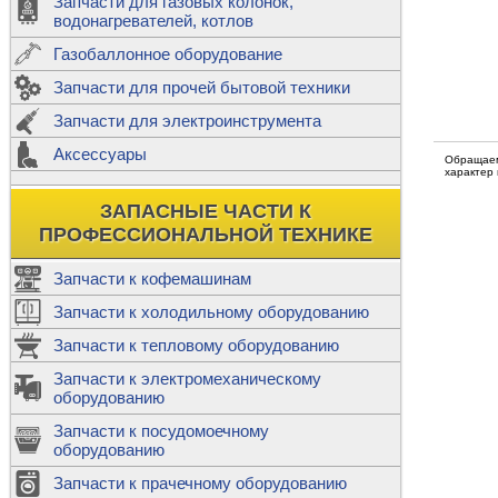
Запчасти для газовых колонок,
к
Двигатели
водонагревателей, котлов
Теплообме
Газобаллонное оборудование
М
Запчасти для прочей бытовой техники
Баллоны
ш
Трубы сое
Запчасти для электроинструмента
Н
Ф
Аксессуары
В
Обращаем
Шланги
к
характер
Х
Т
Подводки 
ЗАПАСНЫЕ ЧАСТИ К
т
Предохран
ПРОФЕССИОНАЛЬНОЙ ТЕХНИКЕ
Запчасти к кофемашинам
Запчасти к холодильному оборудованию
Т
Запчасти к тепловому оборудованию
Р
Запчасти к электромеханическому
Э
оборудованию
Р
Т
Запчасти к посудомоечному
(
оборудованию
К
М
Запчасти к прачечному оборудованию
С
Р