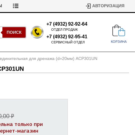
Ы
АВТОРИЗАЦИЯ
+7 (4932) 92-92-64
ОТДЕЛ ПРОДАЖ
ПОИСК
+7 (4932) 92-95-41
КОРЗИНА
СЕРВИСНЫЙ ОТДЕЛ
единительная для дренажа (d=20мм) ACP301UN
CP301UN
Подшипники для стиральных
машин
Ремни для сушильных машин
0,00 ₽
Испарители, конденсаторы для
Патрубки для стиральных
холодильников
ельна только при
машин
Уплотнители двери для
тернет-магазин
посудомоечных машин