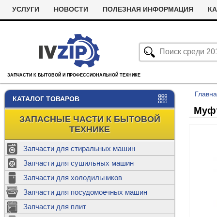
УСЛУГИ
НОВОСТИ
ПОЛЕЗНАЯ ИНФОРМАЦИЯ
КА
ЗАПЧАСТИ К БЫТОВОЙ И ПРОФЕССИОНАЛЬНОЙ ТЕХНИКЕ
Главн
КАТАЛОГ ТОВАРОВ
Муфт
ЗАПАСНЫЕ ЧАСТИ К БЫТОВОЙ
ТЕХНИКЕ
Запчасти для стиральных машин
С
Запчасти для сушильных машин
с
Запчасти для холодильников
Ролики дл
Запчасти для посудомоечных машин
Х
С
м
Т
Запчасти для плит
Термостаты
м
машин