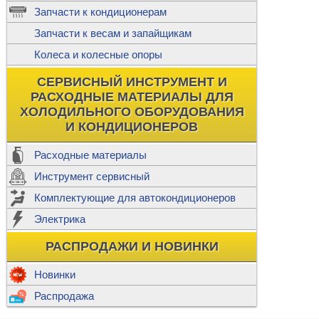
ж
Запчасти к кондиционерам
С
Т
Прочее
Запчасти к весам и запайщикам
П
К
Н
Колеса и колесные опоры
Прочее для
М
Колеса без
СЕРВИСНЫЙ ИНСТРУМЕНТ И
Ш
РАСХОДНЫЕ МАТЕРИАЛЫ ДЛЯ
Н
Ф
ХОЛОДИЛЬНОГО ОБОРУДОВАНИЯ
И КОНДИЦИОНЕРОВ
Прочее дл
Расходные материалы
Инструмент сервисный
Ф
Комплектующие для автокондиционеров
И
В
Электрика
а
П
К
РАСПРОДАЖИ И НОВИНКИ
м
Р
Прочее
Новинки
Ф
Р
Распродажа
Т