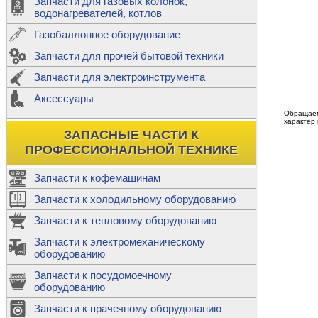
Запчасти для газовых колонок,
к
Двигатели
водонагревателей, котлов
Теплообме
Газобаллонное оборудование
М
Запчасти для прочей бытовой техники
Баллоны
ш
Трубы сое
Запчасти для электроинструмента
Н
Ф
Аксессуары
В
Шланги
к
Обращаем
Х
характер
Т
Подводки 
ЗАПАСНЫЕ ЧАСТИ К
т
Предохран
ПРОФЕССИОНАЛЬНОЙ ТЕХНИКЕ
Запчасти к кофемашинам
Запчасти к холодильному оборудованию
Т
Запчасти к тепловому оборудованию
Р
Запчасти к электромеханическому
Э
оборудованию
Р
Т
Запчасти к посудомоечному
(
оборудованию
К
М
Запчасти к прачечному оборудованию
С
Р