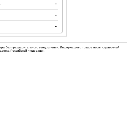
для кофемашин
с
-
Электронные компоненты
-
Защитные термостаты для
Редукторы, манометры, вентили
кофемашин
-
Ремкомплекты для газовых котлов,
Электомагнитные клапана
колонок
Щетки
вара без предварительного уведомления. Информация о товаре носит справочный
Прочее
Кодекса Российской Федерации.
Прочее
Прочее
Вентили запорные
Термостаты
Абразивные диски
Обратные клапаны
Вентиляторы и крыльчатки
ТЭНы
Шнеки