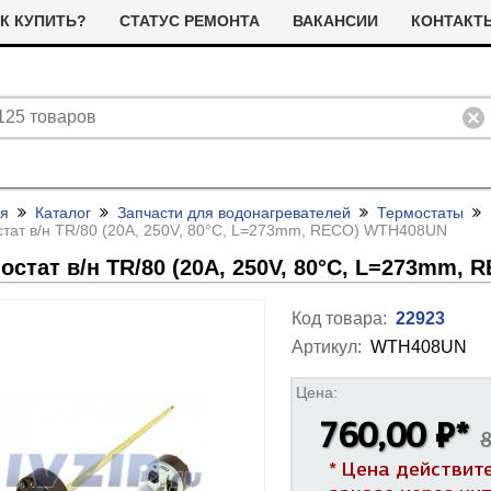
К КУПИТЬ?
СТАТУС РЕМОНТА
ВАКАНСИИ
КОНТАКТ
ая
Каталог
Запчасти для водонагревателей
Термостаты
тат в/
н TR/
80 (20A, 250V, 80°C, L=273mm, RECO) WTH408UN
остат в/
н TR/
80 (20A, 250V, 80°C, L=273mm,
Код товара:
22923
Артикул:
WTH408UN
ливные помпы (насосы) для
ТЭНы для стиральных машин
тиральных машин
Цена:
я сушильных машин
Фильтра для сушильных машин
760,00 ₽
*
Термостаты (терморегуляторы)
8
олодильные компрессоры
альники бака для стиральных
Ремни привода для стиральных
и дачтики для холодильников
ашин
машин
ЭНы для посудомоечных
Насосы для посудомоечных
* Цена действит
 и датчики для сушильных
ашин
машин
Прочее для сушильных машин