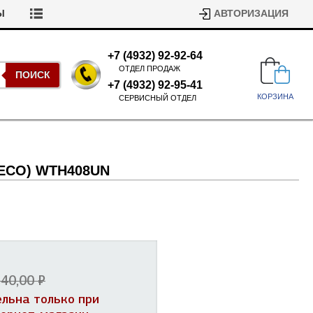
Ы
АВТОРИЗАЦИЯ
+7 (4932) 92-92-64
ОТДЕЛ ПРОДАЖ
ПОИСК
+7 (4932) 92-95-41
КОРЗИНА
СЕРВИСНЫЙ ОТДЕЛ
 RECO) WTH408UN
Подшипники для стиральных
машин
Ремни для сушильных машин
Испарители, конденсаторы для
40,00 ₽
Патрубки для стиральных
холодильников
машин
Уплотнители двери для
ельна только при
посудомоечных машин