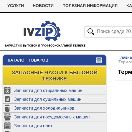
УСЛУГИ
НОВОСТИ
ПОЛЕЗНАЯ ИНФОРМАЦИЯ
КА
ЗАПЧАСТИ К БЫТОВОЙ И ПРОФЕССИОНАЛЬНОЙ ТЕХНИКЕ
Главн
КАТАЛОГ ТОВАРОВ
Термос
Терм
ЗАПАСНЫЕ ЧАСТИ К БЫТОВОЙ
ТЕХНИКЕ
Запчасти для стиральных машин
С
Запчасти для сушильных машин
с
Запчасти для холодильников
Ролики дл
Запчасти для посудомоечных машин
Х
С
м
Т
Запчасти для плит
Термостаты
м
машин