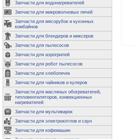
Запчасти для водонагревателей
К
Э
М
х
Запчасти для микроволновых печей
м
Т
М
д
М
Запчасти для мясорубок и кухонных
м
Т
Н
комбайнов
М
Ш
х
П
т
к
Запчасти для блендеров и миксеров
в
П
Лампочки 
С
Запчасти для пылесосов
Ч
В
К
д
Г
х
Д
ф
Запчасти для аэрогрилей
м
Дозаторы 
п
с
машин
Диоды и пр
Запчасти для робот пылесосов
ТЭНы для 
Ш
микроволн
К
б
Щитки для
В
Запчасти для хлебопечек
Щетки для
М
Корпуса ш
с
п
Запчасти для чайников и кулеров
Л
П
С
п
Т
Датчики те
Запчасти для масляных обогревателей,
н
П
термопредо
Насадки д
тепловентиляторов, конвекционных
с
с
Т
нагревателей
о
В
Запчасти для мультиварок
К
П
Люки, стек
К
стиральны
Запчасти для электрокотлов и саун
Прочее
д
П
Запчасти для кофемашин
ТЭНы
Лампочки 
З