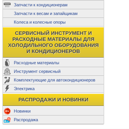
ж
Запчасти к кондиционерам
С
Т
Прочее
Запчасти к весам и запайщикам
П
К
Н
Колеса и колесные опоры
Прочее для
М
Колеса без
СЕРВИСНЫЙ ИНСТРУМЕНТ И
Ш
РАСХОДНЫЕ МАТЕРИАЛЫ ДЛЯ
Н
Ф
ХОЛОДИЛЬНОГО ОБОРУДОВАНИЯ
И КОНДИЦИОНЕРОВ
Прочее дл
Расходные материалы
Инструмент сервисный
Ф
Комплектующие для автокондиционеров
И
В
Электрика
а
П
К
РАСПРОДАЖИ И НОВИНКИ
м
Р
Прочее
Новинки
Ф
Р
Распродажа
Т