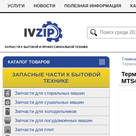
УСЛУГИ
НОВОСТИ
ПОЛЕЗНАЯ ИНФОРМАЦИЯ
КА
ЗАПЧАСТИ К БЫТОВОЙ И ПРОФЕССИОНАЛЬНОЙ ТЕХНИКЕ
Главн
КАТАЛОГ ТОВАРОВ
Термос
Терм
ЗАПАСНЫЕ ЧАСТИ К БЫТОВОЙ
MTS
ТЕХНИКЕ
Запчасти для стиральных машин
С
Запчасти для сушильных машин
с
Запчасти для холодильников
Ролики дл
Запчасти для посудомоечных машин
Х
С
м
Т
Запчасти для плит
Термостаты
м
машин