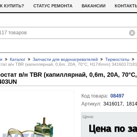
К КУПИТЬ?
СТАТУС РЕМОНТА
ВАКАНСИИ
КОНТАКТ
ая
Каталог
Запчасти для водонагревателей
Термостаты
тат в/
н TBR (капиллярнай, 0,6m, 20А, 70°С, H17/
6mm) 3416017/
181
остат в/
н TBR (капиллярнай, 0,6m, 20А, 70°С,
403UN
Код товара:
08497
ливные помпы (насосы) для
ТЭНы для стиральных машин
Артикул:
3416017,
1814
тиральных машин
я сушильных машин
Фильтра для сушильных машин
Цена:
Термостаты (терморегуляторы)
олодильные компрессоры
альники бака для стиральных
Ремни привода для стиральных
и дачтики для холодильников
Цена по з
ашин
машин
ЭНы для посудомоечных
Насосы для посудомоечных
 и датчики для сушильных
ашин
машин
Прочее для сушильных машин