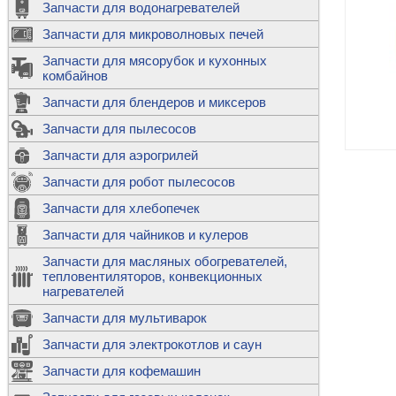
Запчасти для водонагревателей
К
Э
М
х
Запчасти для микроволновых печей
м
Т
М
д
М
Запчасти для мясорубок и кухонных
м
Т
Н
комбайнов
М
Ш
х
П
т
к
Запчасти для блендеров и миксеров
в
П
Лампочки 
С
Запчасти для пылесосов
Ч
В
К
д
Г
х
Д
ф
Запчасти для аэрогрилей
м
Дозаторы 
п
с
машин
Диоды и пр
Запчасти для робот пылесосов
ТЭНы для 
Ш
микроволн
К
б
Щитки для
В
Запчасти для хлебопечек
Щетки для
М
Корпуса ш
с
п
Запчасти для чайников и кулеров
Л
П
С
п
Т
Датчики те
Запчасти для масляных обогревателей,
н
П
термопредо
Насадки д
тепловентиляторов, конвекционных
с
с
Т
нагревателей
о
В
Запчасти для мультиварок
К
П
Люки, стек
К
стиральны
Запчасти для электрокотлов и саун
Прочее
д
П
Запчасти для кофемашин
ТЭНы
Лампочки 
З