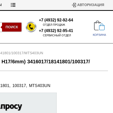
Ы
АВТОРИЗАЦИЯ
+7 (4932) 92-92-64
ОТДЕЛ ПРОДАЖ
ПОИСК
+7 (4932) 92-95-41
КОРЗИНА
СЕРВИСНЫЙ ОТДЕЛ
41801/
100317/
MTS403UN
 H17/
6mm) 3416017/
18141801/
100317/
Подшипники для стиральных
1801,
100317,
MTS403UN
машин
Ремни для сушильных машин
Испарители, конденсаторы для
Патрубки для стиральных
холодильников
апросу
машин
Уплотнители двери для
посудомоечных машин