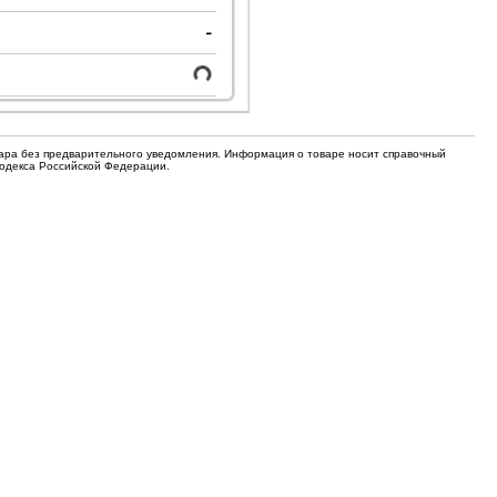
для кофемашин
-
Электронные компоненты
Защитные термостаты для
Редукторы, манометры, вентили
кофемашин
Ремкомплекты для газовых котлов,
Электомагнитные клапана
колонок
Щетки
вара без предварительного уведомления. Информация о товаре носит справочный
Кодекса Российской Федерации.
Прочее
Прочее
Прочее
Вентили запорные
Термостаты
Абразивные диски
Обратные клапаны
Вентиляторы и крыльчатки
ТЭНы
Шнеки