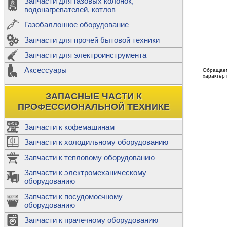
Запчасти для газовых колонок,
к
Двигатели
водонагревателей, котлов
Теплообме
Газобаллонное оборудование
М
Запчасти для прочей бытовой техники
Баллоны
ш
Трубы сое
Запчасти для электроинструмента
Н
Ф
Аксессуары
В
Обращаем
Шланги
к
характер
Х
Т
Подводки 
ЗАПАСНЫЕ ЧАСТИ К
т
Предохран
ПРОФЕССИОНАЛЬНОЙ ТЕХНИКЕ
Запчасти к кофемашинам
Запчасти к холодильному оборудованию
Т
Запчасти к тепловому оборудованию
Р
Запчасти к электромеханическому
Э
оборудованию
Р
Т
Запчасти к посудомоечному
(
оборудованию
К
М
Запчасти к прачечному оборудованию
С
Р