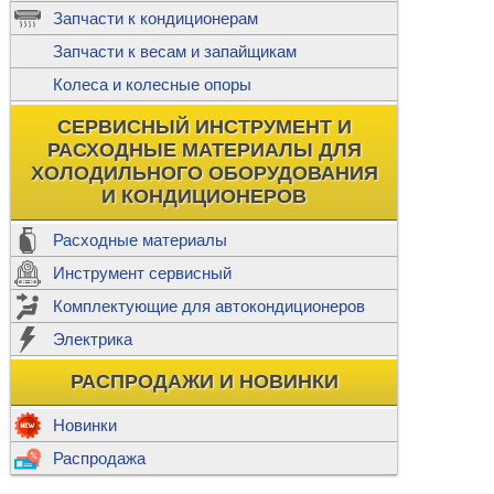
ж
Запчасти к кондиционерам
С
Т
Прочее
Запчасти к весам и запайщикам
П
К
Н
Колеса и колесные опоры
Прочее для
М
Колеса без
СЕРВИСНЫЙ ИНСТРУМЕНТ И
Ш
РАСХОДНЫЕ МАТЕРИАЛЫ ДЛЯ
Н
Ф
ХОЛОДИЛЬНОГО ОБОРУДОВАНИЯ
И КОНДИЦИОНЕРОВ
Прочее дл
Расходные материалы
Инструмент сервисный
Ф
Комплектующие для автокондиционеров
И
В
Электрика
а
П
К
РАСПРОДАЖИ И НОВИНКИ
м
Р
Прочее
Новинки
Ф
Р
Распродажа
Т