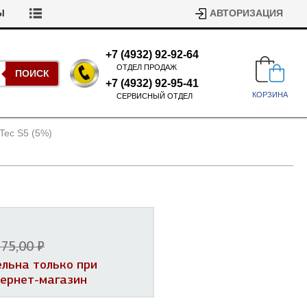
Ы
АВТОРИЗАЦИЯ
+7 (4932) 92-92-64
ОТДЕЛ ПРОДАЖ
ПОИСК
+7 (4932) 92-95-41
КОРЗИНА
СЕРВИСНЫЙ ОТДЕЛ
Tec S5 (5%)
Подшипники для стиральных
машин
75,00 ₽
Ремни для сушильных машин
ельна только при
Испарители, конденсаторы для
Патрубки для стиральных
тернет-магазин
холодильников
машин
Уплотнители двери для
посудомоечных машин