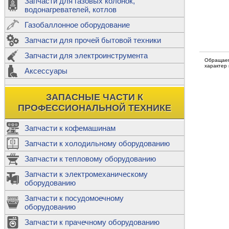
Запчасти для газовых колонок,
к
Двигатели
водонагревателей, котлов
Теплообме
Газобаллонное оборудование
М
Запчасти для прочей бытовой техники
Баллоны
ш
Трубы сое
Запчасти для электроинструмента
Н
Обращаем
характер
Ф
Аксессуары
В
Шланги
к
Х
Т
Подводки 
ЗАПАСНЫЕ ЧАСТИ К
т
Предохран
ПРОФЕССИОНАЛЬНОЙ ТЕХНИКЕ
Запчасти к кофемашинам
Запчасти к холодильному оборудованию
Т
Запчасти к тепловому оборудованию
Р
Запчасти к электромеханическому
Э
оборудованию
Р
Т
Запчасти к посудомоечному
(
оборудованию
К
М
Запчасти к прачечному оборудованию
С
Р