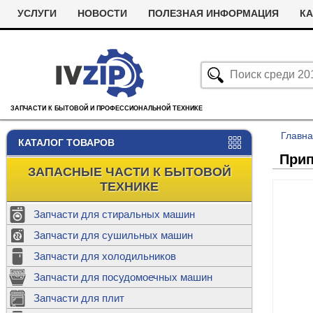
УСЛУГИ
НОВОСТИ
ПОЛЕЗНАЯ ИНФОРМАЦИЯ
КА
ЗАПЧАСТИ К БЫТОВОЙ И ПРОФЕССИОНАЛЬНОЙ ТЕХНИКЕ
Главн
КАТАЛОГ ТОВАРОВ
Прип
ЗАПАСНЫЕ ЧАСТИ К БЫТОВОЙ
ТЕХНИКЕ
Запчасти для стиральных машин
С
Запчасти для сушильных машин
с
Запчасти для холодильников
Ролики дл
Запчасти для посудомоечных машин
Х
С
м
Т
Запчасти для плит
Термостаты
м
машин