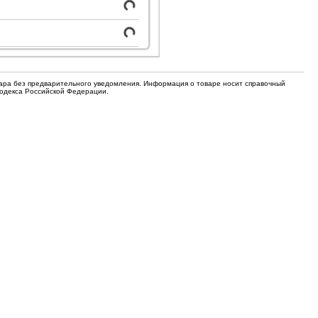
для кофемашин
Электронные компоненты
Защитные термостаты для
Редукторы, манометры, вентили
кофемашин
Ремкомплекты для газовых котлов,
Электомагнитные клапана
колонок
вара без предварительного уведомления. Информация о товаре носит справочный
Кодекса Российской Федерации.
Щетки
Прочее
Прочее
Прочее
Вентили запорные
Термостаты
Абразивные диски
Обратные клапаны
Вентиляторы и крыльчатки
ТЭНы
Шнеки