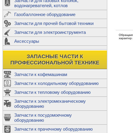
Запчасти для газовых колонок,
к
Двигатели
водонагревателей, котлов
Теплообме
Газобаллонное оборудование
М
Запчасти для прочей бытовой техники
Баллоны
ш
Трубы сое
Запчасти для электроинструмента
Н
Обращаем
характер
Ф
Аксессуары
В
Шланги
к
Х
Т
Подводки 
ЗАПАСНЫЕ ЧАСТИ К
т
Предохран
ПРОФЕССИОНАЛЬНОЙ ТЕХНИКЕ
Запчасти к кофемашинам
Запчасти к холодильному оборудованию
Т
Запчасти к тепловому оборудованию
Р
Запчасти к электромеханическому
Э
оборудованию
Р
Т
Запчасти к посудомоечному
(
оборудованию
К
М
Запчасти к прачечному оборудованию
С
Р