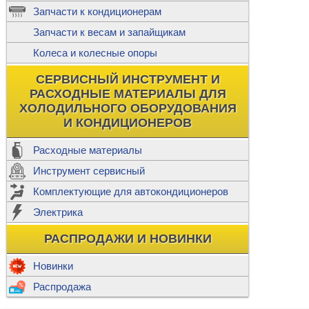
ж
Запчасти к кондиционерам
С
Т
Прочее
Запчасти к весам и запайщикам
П
К
Н
Колеса и колесные опоры
Прочее для
М
Колеса без
СЕРВИСНЫЙ ИНСТРУМЕНТ И
Ш
РАСХОДНЫЕ МАТЕРИАЛЫ ДЛЯ
Н
Ф
ХОЛОДИЛЬНОГО ОБОРУДОВАНИЯ
И КОНДИЦИОНЕРОВ
Прочее дл
Расходные материалы
Инструмент сервисный
Ф
Комплектующие для автокондиционеров
И
В
Электрика
а
П
К
РАСПРОДАЖИ И НОВИНКИ
м
Р
Прочее
Новинки
Ф
Р
Распродажа
Т