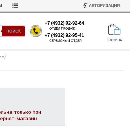
Ы
АВТОРИЗАЦИЯ
+7 (4932) 92-92-64
ОТДЕЛ ПРОДАЖ
ПОИСК
+7 (4932) 92-95-41
КОРЗИНА
СЕРВИСНЫЙ ОТДЕЛ
мм)
Подшипники для стиральных
машин
Ремни для сушильных машин
ельна только при
Испарители, конденсаторы для
Патрубки для стиральных
тернет-магазин
холодильников
машин
Уплотнители двери для
посудомоечных машин