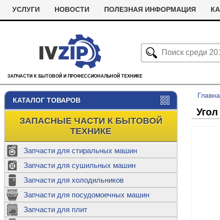
УСЛУГИ
НОВОСТИ
ПОЛЕЗНАЯ ИНФОРМАЦИЯ
КА
ЗАПЧАСТИ К БЫТОВОЙ И ПРОФЕССИОНАЛЬНОЙ ТЕХНИКЕ
Главн
КАТАЛОГ ТОВАРОВ
Угол 
ЗАПАСНЫЕ ЧАСТИ К БЫТОВОЙ
ТЕХНИКЕ
Запчасти для стиральных машин
С
Запчасти для сушильных машин
с
Запчасти для холодильников
Ролики дл
Запчасти для посудомоечных машин
Х
С
м
Т
Запчасти для плит
Термостаты
м
машин