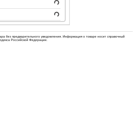
для кофемашин
Электронные компоненты
Защитные термостаты для
Редукторы, манометры, вентили
кофемашин
Ремкомплекты для газовых котлов,
Электомагнитные клапана
колонок
вара без предварительного уведомления. Информация о товаре носит справочный
Кодекса Российской Федерации.
Щетки
Прочее
Прочее
Прочее
Вентили запорные
Термостаты
Абразивные диски
Обратные клапаны
Вентиляторы и крыльчатки
ТЭНы
Шнеки