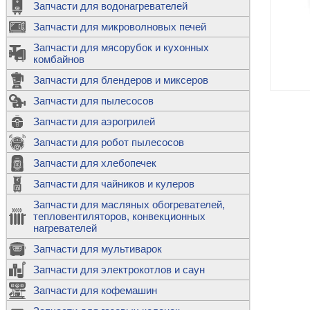
Запчасти для водонагревателей
К
Э
М
х
Запчасти для микроволновых печей
м
Т
М
д
М
Запчасти для мясорубок и кухонных
м
Т
Н
комбайнов
М
Ш
х
П
т
к
Запчасти для блендеров и миксеров
в
П
Лампочки 
С
Запчасти для пылесосов
Ч
В
К
д
Г
х
Д
ф
Запчасти для аэрогрилей
м
Дозаторы 
п
с
машин
Диоды и пр
Запчасти для робот пылесосов
ТЭНы для 
Ш
микроволн
К
б
Щитки для
В
Запчасти для хлебопечек
Щетки для
М
Корпуса ш
с
п
Запчасти для чайников и кулеров
Л
П
С
п
Т
Датчики те
Запчасти для масляных обогревателей,
н
П
термопредо
Насадки д
тепловентиляторов, конвекционных
с
с
Т
нагревателей
о
В
Запчасти для мультиварок
К
П
Люки, стек
К
стиральны
Запчасти для электрокотлов и саун
Прочее
д
П
Запчасти для кофемашин
ТЭНы
Лампочки 
З