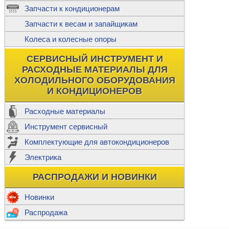
ж
Запчасти к кондиционерам
С
Т
Прочее
Запчасти к весам и запайщикам
П
К
Н
Колеса и колесные опоры
Прочее для
М
Колеса без
СЕРВИСНЫЙ ИНСТРУМЕНТ И
Ш
РАСХОДНЫЕ МАТЕРИАЛЫ ДЛЯ
Н
Ф
ХОЛОДИЛЬНОГО ОБОРУДОВАНИЯ
И КОНДИЦИОНЕРОВ
Прочее дл
Расходные материалы
Инструмент сервисный
Ф
Комплектующие для автокондиционеров
И
В
Электрика
а
П
К
РАСПРОДАЖИ И НОВИНКИ
м
Р
Прочее
Новинки
Ф
Р
Распродажа
Т