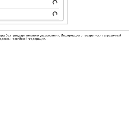
для кофемашин
Электронные компоненты
Защитные термостаты для
Редукторы, манометры, вентили
кофемашин
Ремкомплекты для газовых котлов,
Электомагнитные клапана
колонок
вара без предварительного уведомления. Информация о товаре носит справочный
Кодекса Российской Федерации.
Щетки
Прочее
Прочее
Прочее
Вентили запорные
Термостаты
Абразивные диски
Обратные клапаны
Вентиляторы и крыльчатки
ТЭНы
Шнеки