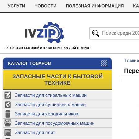
УСЛУГИ
НОВОСТИ
ПОЛЕЗНАЯ ИНФОРМАЦИЯ
КА
ЗАПЧАСТИ К БЫТОВОЙ И ПРОФЕССИОНАЛЬНОЙ ТЕХНИКЕ
Главн
КАТАЛОГ ТОВАРОВ
Пере
ЗАПАСНЫЕ ЧАСТИ К БЫТОВОЙ
ТЕХНИКЕ
Запчасти для стиральных машин
С
Запчасти для сушильных машин
с
Запчасти для холодильников
Ролики дл
Запчасти для посудомоечных машин
Х
С
м
Т
Запчасти для плит
Термостаты
м
машин