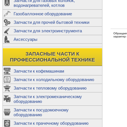
Запчасти для газовых колонок,
к
Двигатели
водонагревателей, котлов
Теплообме
Газобаллонное оборудование
М
Запчасти для прочей бытовой техники
Баллоны
ш
Трубы сое
Запчасти для электроинструмента
Н
Обращаем
характер
Ф
Аксессуары
В
Шланги
к
Х
Т
Подводки 
ЗАПАСНЫЕ ЧАСТИ К
т
Предохран
ПРОФЕССИОНАЛЬНОЙ ТЕХНИКЕ
Запчасти к кофемашинам
Запчасти к холодильному оборудованию
Т
Запчасти к тепловому оборудованию
Р
Запчасти к электромеханическому
Э
оборудованию
Р
Т
Запчасти к посудомоечному
(
оборудованию
К
М
Запчасти к прачечному оборудованию
С
Р