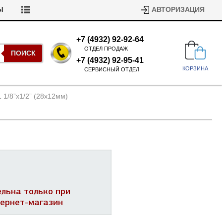
Ы
АВТОРИЗАЦИЯ
+7 (4932) 92-92-64
ОТДЕЛ ПРОДАЖ
ПОИСК
+7 (4932) 92-95-41
КОРЗИНА
СЕРВИСНЫЙ ОТДЕЛ
 1/
8”х1/
2” (28х12мм)
Подшипники для стиральных
машин
Ремни для сушильных машин
ельна только при
Испарители, конденсаторы для
Патрубки для стиральных
тернет-магазин
холодильников
машин
Уплотнители двери для
посудомоечных машин