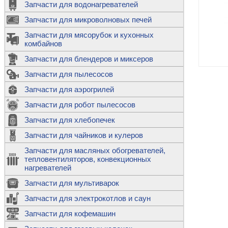
Запчасти для водонагревателей
К
Э
М
х
Запчасти для микроволновых печей
м
Т
М
д
М
Запчасти для мясорубок и кухонных
м
Т
Н
комбайнов
М
Ш
х
П
т
к
Запчасти для блендеров и миксеров
в
П
Лампочки 
С
Запчасти для пылесосов
Ч
В
К
д
Г
х
Д
ф
Запчасти для аэрогрилей
м
Дозаторы 
п
с
машин
Диоды и пр
Запчасти для робот пылесосов
ТЭНы для 
Ш
микроволн
К
б
Щитки для
В
Запчасти для хлебопечек
Щетки для
М
Корпуса ш
с
п
Запчасти для чайников и кулеров
Л
П
С
п
Т
Датчики те
Запчасти для масляных обогревателей,
н
П
термопредо
Насадки д
тепловентиляторов, конвекционных
с
с
Т
нагревателей
о
В
Запчасти для мультиварок
К
П
Люки, стек
К
стиральны
Запчасти для электрокотлов и саун
Прочее
д
П
Запчасти для кофемашин
ТЭНы
Лампочки 
З