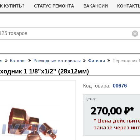
К КУПИТЬ?
СТАТУС РЕМОНТА
ВАКАНСИИ
КОНТАКТ
ая
Каталог
Расходные материалы
Фитинги
Переходник 1
ходник 1 1/
8”х1/
2” (28х12мм)
Код товара:
00676
Цена:
ливные помпы (насосы) для
ТЭНы для стиральных машин
270,00 ₽
*
тиральных машин
я сушильных машин
Фильтра для сушильных машин
* Цена действит
Термостаты (терморегуляторы)
олодильные компрессоры
альники бака для стиральных
Ремни привода для стиральных
заказе через ин
и дачтики для холодильников
ашин
машин
ЭНы для посудомоечных
Насосы для посудомоечных
 и датчики для сушильных
ашин
машин
Прочее для сушильных машин