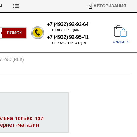
Ы
АВТОРИЗАЦИЯ
+7 (4932) 92-92-64
ОТДЕЛ ПРОДАЖ
ПОИСК
+7 (4932) 92-95-41
КОРЗИНА
СЕРВИСНЫЙ ОТДЕЛ
7-29C (ИЕК)
Подшипники для стиральных
машин
Ремни для сушильных машин
ельна только при
Испарители, конденсаторы для
Патрубки для стиральных
тернет-магазин
холодильников
машин
Уплотнители двери для
посудомоечных машин