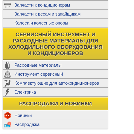
ж
Запчасти к кондиционерам
С
Т
Прочее
Запчасти к весам и запайщикам
П
К
Н
Колеса и колесные опоры
Прочее для
М
Колеса без
СЕРВИСНЫЙ ИНСТРУМЕНТ И
Ш
РАСХОДНЫЕ МАТЕРИАЛЫ ДЛЯ
Н
Ф
ХОЛОДИЛЬНОГО ОБОРУДОВАНИЯ
И КОНДИЦИОНЕРОВ
Прочее дл
Расходные материалы
Инструмент сервисный
Ф
Комплектующие для автокондиционеров
И
В
Электрика
а
П
К
РАСПРОДАЖИ И НОВИНКИ
м
Р
Прочее
Новинки
Ф
Р
Распродажа
Т