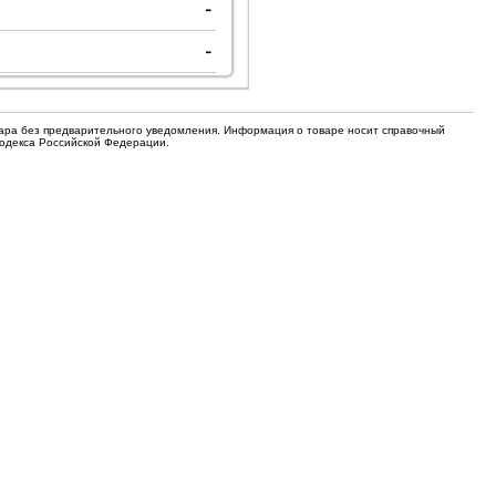
-
для кофемашин
Электронные компоненты
-
Защитные термостаты для
Редукторы, манометры, вентили
кофемашин
Ремкомплекты для газовых котлов,
Электомагнитные клапана
колонок
вара без предварительного уведомления. Информация о товаре носит справочный
Кодекса Российской Федерации.
Щетки
Прочее
Прочее
Прочее
Вентили запорные
Термостаты
Абразивные диски
Обратные клапаны
Вентиляторы и крыльчатки
ТЭНы
Шнеки