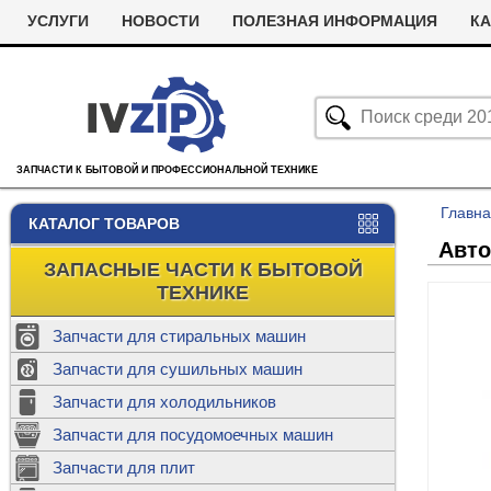
УСЛУГИ
НОВОСТИ
ПОЛЕЗНАЯ ИНФОРМАЦИЯ
КА
ЗАПЧАСТИ К БЫТОВОЙ И ПРОФЕССИОНАЛЬНОЙ ТЕХНИКЕ
Главн
КАТАЛОГ ТОВАРОВ
Авто
ЗАПАСНЫЕ ЧАСТИ К БЫТОВОЙ
ТЕХНИКЕ
Запчасти для стиральных машин
С
Запчасти для сушильных машин
с
Запчасти для холодильников
Ролики дл
Запчасти для посудомоечных машин
Х
С
м
Т
Запчасти для плит
Термостаты
м
машин