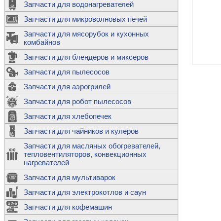
Запчасти для водонагревателей
К
Э
М
х
Запчасти для микроволновых печей
м
Т
М
д
М
Запчасти для мясорубок и кухонных
м
Т
Н
комбайнов
М
Ш
х
П
т
к
Запчасти для блендеров и миксеров
в
П
Лампочки 
С
Запчасти для пылесосов
Ч
В
К
д
Г
х
Д
ф
Запчасти для аэрогрилей
м
Дозаторы 
п
с
машин
Диоды и пр
Запчасти для робот пылесосов
ТЭНы для 
Ш
микроволн
К
б
Щитки для
В
Запчасти для хлебопечек
Щетки для
М
Корпуса ш
с
п
Запчасти для чайников и кулеров
Л
П
С
п
Т
Датчики те
Запчасти для масляных обогревателей,
н
П
термопредо
Насадки д
тепловентиляторов, конвекционных
с
с
Т
нагревателей
о
В
Запчасти для мультиварок
К
П
Люки, стек
К
стиральны
Запчасти для электрокотлов и саун
Прочее
д
П
Запчасти для кофемашин
ТЭНы
Лампочки 
З