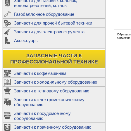
Запчасти для газовых колонок,
к
Двигатели
водонагревателей, котлов
Теплообме
Газобаллонное оборудование
М
Запчасти для прочей бытовой техники
Баллоны
ш
Трубы сое
Запчасти для электроинструмента
Н
Обращаем
характер
Ф
Аксессуары
В
Шланги
к
Х
Т
Подводки 
ЗАПАСНЫЕ ЧАСТИ К
т
Предохран
ПРОФЕССИОНАЛЬНОЙ ТЕХНИКЕ
Запчасти к кофемашинам
Запчасти к холодильному оборудованию
Т
Запчасти к тепловому оборудованию
Р
Запчасти к электромеханическому
Э
оборудованию
Р
Т
Запчасти к посудомоечному
(
оборудованию
К
М
Запчасти к прачечному оборудованию
С
Р