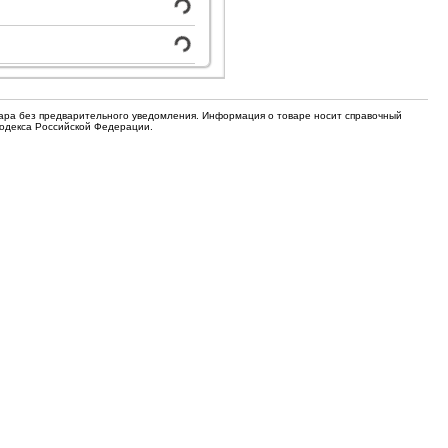
для кофемашин
Электронные компоненты
Защитные термостаты для
Редукторы, манометры, вентили
кофемашин
Ремкомплекты для газовых котлов,
Электомагнитные клапана
колонок
вара без предварительного уведомления. Информация о товаре носит справочный
Кодекса Российской Федерации.
Щетки
Прочее
Прочее
Прочее
Вентили запорные
Термостаты
Абразивные диски
Обратные клапаны
Вентиляторы и крыльчатки
ТЭНы
Шнеки