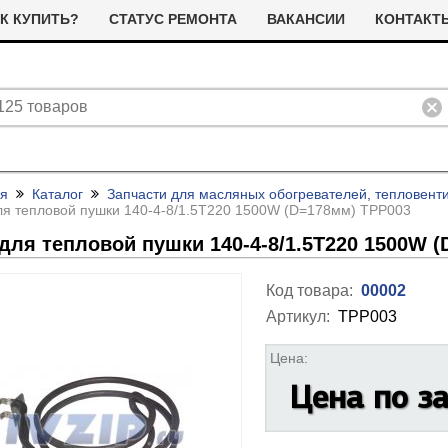
К КУПИТЬ?
СТАТУС РЕМОНТА
ВАКАНСИИ
КОНТАКТ
ая
Каталог
Запчасти для масляных обогревателей, тепловент
я тепловой пушки 140-4-8/
1.5T220 1500W (D=178мм) TPP003
для тепловой пушки 140-4-8/
1.5T220 1500W 
Код товара:
00002
Артикул:
TPP003
ливные помпы (насосы) для
ТЭНы для стиральных машин
тиральных машин
Цена:
я сушильных машин
Фильтра для сушильных машин
Цена по з
Термостаты (терморегуляторы)
олодильные компрессоры
альники бака для стиральных
Ремни привода для стиральных
и дачтики для холодильников
ашин
машин
ЭНы для посудомоечных
Насосы для посудомоечных
 и датчики для сушильных
ашин
машин
Прочее для сушильных машин