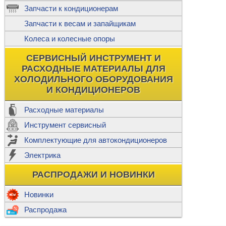
ж
Запчасти к кондиционерам
С
Т
Прочее
Запчасти к весам и запайщикам
П
К
Н
Колеса и колесные опоры
Прочее для
М
Колеса без
СЕРВИСНЫЙ ИНСТРУМЕНТ И
Ш
РАСХОДНЫЕ МАТЕРИАЛЫ ДЛЯ
Н
Ф
ХОЛОДИЛЬНОГО ОБОРУДОВАНИЯ
И КОНДИЦИОНЕРОВ
Прочее дл
Расходные материалы
Инструмент сервисный
Ф
Комплектующие для автокондиционеров
И
В
Электрика
а
П
К
РАСПРОДАЖИ И НОВИНКИ
м
Р
Прочее
Новинки
Ф
Р
Распродажа
Т