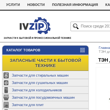
УСЛУГИ
НОВОСТИ
ПОЛЕЗНАЯ ИНФОРМАЦИЯ
КА
ЗАПЧАСТИ К БЫТОВОЙ И ПРОФЕССИОНАЛЬНОЙ ТЕХНИКЕ
Главн
КАТАЛОГ ТОВАРОВ
ТЭН дл
ТЭН 
ЗАПАСНЫЕ ЧАСТИ К БЫТОВОЙ
ТЕХНИКЕ
Запчасти для стиральных машин
С
Запчасти для сушильных машин
с
Запчасти для холодильников
Ролики дл
Запчасти для посудомоечных машин
Х
С
м
Т
Запчасти для плит
Термостаты
м
машин