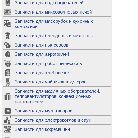
Запчасти для водонагревателей
К
Э
М
х
Запчасти для микроволновых печей
м
Т
М
д
М
Запчасти для мясорубок и кухонных
м
Т
Н
комбайнов
М
Ш
х
П
т
к
Запчасти для блендеров и миксеров
в
П
Лампочки 
С
Запчасти для пылесосов
Ч
В
К
д
Г
х
Д
ф
Запчасти для аэрогрилей
м
Дозаторы 
п
с
машин
Диоды и пр
Запчасти для робот пылесосов
ТЭНы для 
Ш
микроволн
К
б
Щитки для
В
Запчасти для хлебопечек
Щетки для
М
Корпуса ш
с
п
Запчасти для чайников и кулеров
Л
П
С
п
Т
Датчики те
Запчасти для масляных обогревателей,
н
П
термопредо
Насадки д
тепловентиляторов, конвекционных
с
с
Т
нагревателей
о
В
Запчасти для мультиварок
К
П
Люки, стек
К
стиральны
Запчасти для электрокотлов и саун
Прочее
д
П
Запчасти для кофемашин
ТЭНы
Лампочки 
З