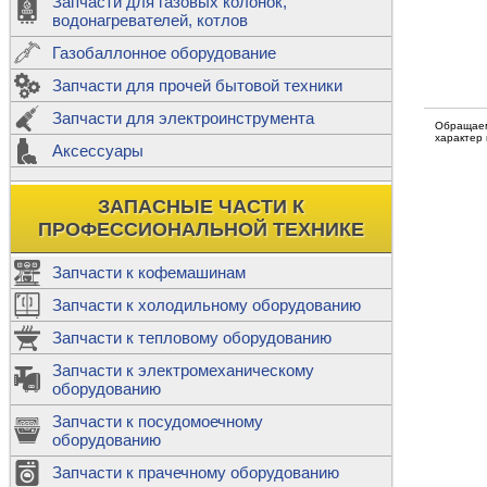
Запчасти для газовых колонок,
к
Двигатели
водонагревателей, котлов
Теплообме
Газобаллонное оборудование
М
Запчасти для прочей бытовой техники
Баллоны
ш
Трубы сое
Запчасти для электроинструмента
Н
Обращаем
характер
Ф
Аксессуары
В
Шланги
к
Х
Т
Подводки 
ЗАПАСНЫЕ ЧАСТИ К
т
Предохран
ПРОФЕССИОНАЛЬНОЙ ТЕХНИКЕ
Запчасти к кофемашинам
Запчасти к холодильному оборудованию
Т
Запчасти к тепловому оборудованию
Р
Запчасти к электромеханическому
Э
оборудованию
Р
Т
Запчасти к посудомоечному
(
оборудованию
К
М
Запчасти к прачечному оборудованию
С
Р