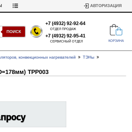
Ы
АВТОРИЗАЦИЯ
+7 (4932) 92-92-64
ОТДЕЛ ПРОДАЖ
ПОИСК
+7 (4932) 92-95-41
КОРЗИНА
СЕРВИСНЫЙ ОТДЕЛ
иляторов, конвекционных нагревателей
ТЭНы
(D=178мм) TPP003
Подшипники для стиральных
машин
Ремни для сушильных машин
апросу
Испарители, конденсаторы для
Патрубки для стиральных
холодильников
машин
Уплотнители двери для
посудомоечных машин