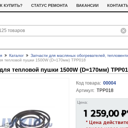
К КУПИТЬ?
СТАТУС РЕМОНТА
ВАКАНСИИ
КОНТАКТ
ая
Каталог
Запчасти для масляных обогревателей, тепловент
ля тепловой пушки 1500W (D=170мм) TPP018
для тепловой пушки 1500W (D=170мм) TPP01
Код товара:
00004
Артикул:
TPP018
ливные помпы (насосы) для
ТЭНы для стиральных машин
тиральных машин
Цена:
я сушильных машин
Фильтра для сушильных машин
1 259,00 ₽
Термостаты (терморегуляторы)
олодильные компрессоры
альники бака для стиральных
Ремни привода для стиральных
и дачтики для холодильников
ашин
машин
ЭНы для посудомоечных
Насосы для посудомоечных
* Цена действит
 и датчики для сушильных
ашин
машин
Прочее для сушильных машин