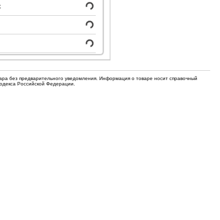
для кофемашин
с
Электронные компоненты
Защитные термостаты для
Редукторы, манометры, вентили
кофемашин
Ремкомплекты для газовых котлов,
Электомагнитные клапана
колонок
Щетки
вара без предварительного уведомления. Информация о товаре носит справочный
Прочее
Кодекса Российской Федерации.
Прочее
Прочее
Вентили запорные
Термостаты
Абразивные диски
Обратные клапаны
Вентиляторы и крыльчатки
ТЭНы
Шнеки