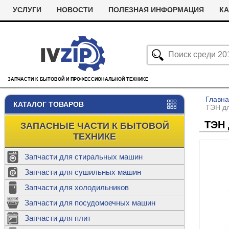
УСЛУГИ
НОВОСТИ
ПОЛЕЗНАЯ ИНФОРМАЦИЯ
КА
ЗАПЧАСТИ К БЫТОВОЙ И ПРОФЕССИОНАЛЬНОЙ ТЕХНИКЕ
Главн
КАТАЛОГ ТОВАРОВ
ТЭН д
ТЭН 
ЗАПАСНЫЕ ЧАСТИ К БЫТОВОЙ
ТЕХНИКЕ
Запчасти для стиральных машин
С
Запчасти для сушильных машин
с
Запчасти для холодильников
Ролики дл
Запчасти для посудомоечных машин
Х
С
м
Т
Запчасти для плит
Термостаты
м
машин