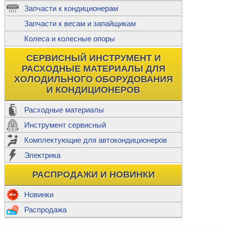
ж
Запчасти к кондиционерам
С
Т
Прочее
Запчасти к весам и запайщикам
П
К
Н
Колеса и колесные опоры
Прочее для
М
Колеса без
СЕРВИСНЫЙ ИНСТРУМЕНТ И
Ш
РАСХОДНЫЕ МАТЕРИАЛЫ ДЛЯ
Н
Ф
ХОЛОДИЛЬНОГО ОБОРУДОВАНИЯ
И КОНДИЦИОНЕРОВ
Прочее дл
Расходные материалы
Инструмент сервисный
Ф
Комплектующие для автокондиционеров
И
В
Электрика
а
П
К
РАСПРОДАЖИ И НОВИНКИ
м
Р
Прочее
Новинки
Ф
Р
Распродажа
Т