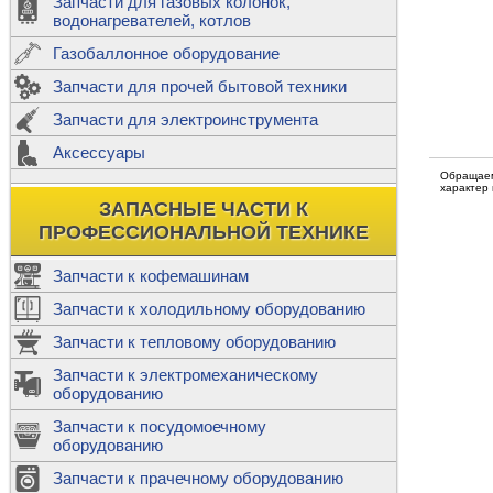
Запчасти для газовых колонок,
к
Двигатели
водонагревателей, котлов
Теплообме
Газобаллонное оборудование
М
Запчасти для прочей бытовой техники
Баллоны
ш
Трубы сое
Запчасти для электроинструмента
Н
Ф
Аксессуары
В
Шланги
к
Обращаем
Х
характер
Т
Подводки 
ЗАПАСНЫЕ ЧАСТИ К
т
Предохран
ПРОФЕССИОНАЛЬНОЙ ТЕХНИКЕ
Запчасти к кофемашинам
Запчасти к холодильному оборудованию
Т
Запчасти к тепловому оборудованию
Р
Запчасти к электромеханическому
Э
оборудованию
Р
Т
Запчасти к посудомоечному
(
оборудованию
К
М
Запчасти к прачечному оборудованию
С
Р