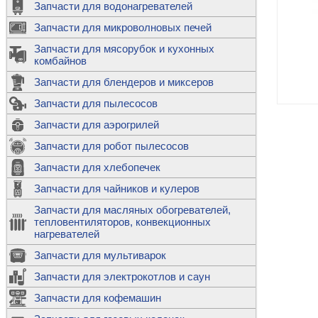
Запчасти для водонагревателей
К
Э
М
х
Запчасти для микроволновых печей
м
Т
М
д
М
Запчасти для мясорубок и кухонных
м
Т
Н
комбайнов
М
Ш
х
П
т
к
Запчасти для блендеров и миксеров
в
П
Лампочки 
С
Запчасти для пылесосов
Ч
В
К
д
Г
х
Д
ф
Запчасти для аэрогрилей
м
Дозаторы 
п
с
машин
Диоды и пр
Запчасти для робот пылесосов
ТЭНы для 
Ш
микроволн
К
б
Щитки для
В
Запчасти для хлебопечек
Щетки для
М
Корпуса ш
с
п
Запчасти для чайников и кулеров
Л
П
С
п
Т
Датчики те
Запчасти для масляных обогревателей,
н
П
термопредо
Насадки д
тепловентиляторов, конвекционных
с
с
Т
нагревателей
о
В
Запчасти для мультиварок
К
П
Люки, стек
К
стиральны
Запчасти для электрокотлов и саун
Прочее
д
П
Запчасти для кофемашин
ТЭНы
Лампочки 
З