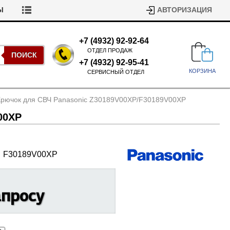
Ы
АВТОРИЗАЦИЯ
+7 (4932) 92-92-64
ОТДЕЛ ПРОДАЖ
ПОИСК
+7 (4932) 92-95-41
КОРЗИНА
СЕРВИСНЫЙ ОТДЕЛ
Крючок для СВЧ Panasonic Z30189V00XP/
F30189V00XP
00XP
F30189V00XP
Подшипники для стиральных
машин
Ремни для сушильных машин
апросу
Испарители, конденсаторы для
Патрубки для стиральных
холодильников
машин
Уплотнители двери для
посудомоечных машин