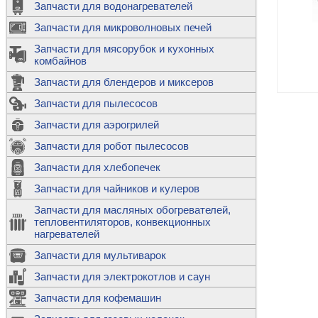
Запчасти для водонагревателей
К
Э
М
х
Запчасти для микроволновых печей
м
Т
М
д
М
Запчасти для мясорубок и кухонных
м
Т
Н
комбайнов
М
Ш
х
П
т
к
Запчасти для блендеров и миксеров
в
П
Лампочки 
С
Запчасти для пылесосов
Ч
В
К
д
Г
х
Д
ф
Запчасти для аэрогрилей
м
Дозаторы 
п
с
машин
Диоды и пр
Запчасти для робот пылесосов
ТЭНы для 
Ш
микроволн
К
б
Щитки для
В
Запчасти для хлебопечек
Щетки для
М
Корпуса ш
с
п
Запчасти для чайников и кулеров
Л
П
С
п
Т
Датчики те
Запчасти для масляных обогревателей,
н
П
термопредо
Насадки д
тепловентиляторов, конвекционных
с
с
Т
нагревателей
о
В
Запчасти для мультиварок
К
П
Люки, стек
К
стиральны
Запчасти для электрокотлов и саун
Прочее
д
П
Запчасти для кофемашин
ТЭНы
Лампочки 
З