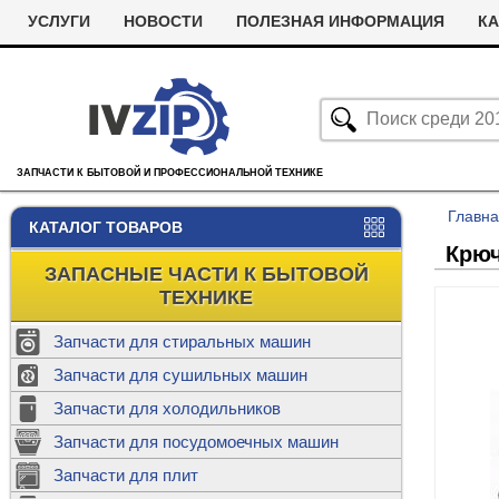
УСЛУГИ
НОВОСТИ
ПОЛЕЗНАЯ ИНФОРМАЦИЯ
КА
ЗАПЧАСТИ К БЫТОВОЙ И ПРОФЕССИОНАЛЬНОЙ ТЕХНИКЕ
Главн
КАТАЛОГ ТОВАРОВ
Крюч
ЗАПАСНЫЕ ЧАСТИ К БЫТОВОЙ
ТЕХНИКЕ
Запчасти для стиральных машин
С
Запчасти для сушильных машин
с
Запчасти для холодильников
Ролики дл
Запчасти для посудомоечных машин
Х
С
м
Т
Запчасти для плит
Термостаты
м
машин