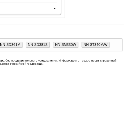
для кофемашин
-
Электронные компоненты
Защитные термостаты для
Редукторы, манометры, вентили
кофемашин
Ремкомплекты для газовых котлов,
Электомагнитные клапана
колонок
Щетки
NN-SD361M
NN-SD381S
NN-SM330W
NN-ST340M/W
Прочее
Прочее
вара без предварительного уведомления. Информация о товаре носит справочный
Кодекса Российской Федерации.
Прочее
Вентили запорные
Термостаты
Абразивные диски
Обратные клапаны
Вентиляторы и крыльчатки
ТЭНы
Шнеки