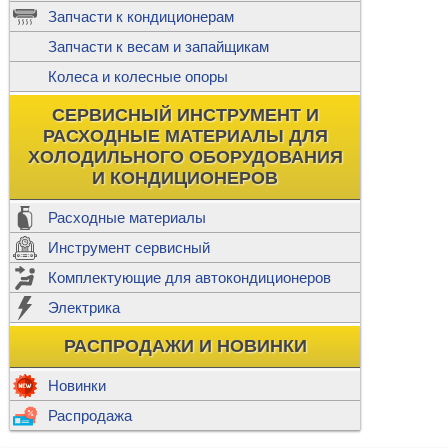
ж
Запчасти к кондиционерам
С
Т
Прочее
Запчасти к весам и запайщикам
П
К
Н
Колеса и колесные опоры
Прочее для
М
Колеса без
СЕРВИСНЫЙ ИНСТРУМЕНТ И
Ш
РАСХОДНЫЕ МАТЕРИАЛЫ ДЛЯ
Н
Ф
ХОЛОДИЛЬНОГО ОБОРУДОВАНИЯ
И КОНДИЦИОНЕРОВ
Прочее дл
Расходные материалы
Инструмент сервисный
Ф
Комплектующие для автокондиционеров
И
В
Электрика
а
П
К
РАСПРОДАЖИ И НОВИНКИ
м
Р
Прочее
Новинки
Ф
Р
Распродажа
Т