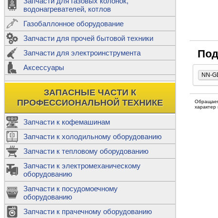
Запчасти для газовых колонок,
к
Двигатели
водонагревателей, котлов
Теплообме
Газобаллонное оборудование
М
Запчасти для прочей бытовой техники
Баллоны
ш
Трубы сое
Под
Запчасти для электроинструмента
Н
Ф
Аксессуары
В
Шланги
к
NN-G
Х
Т
Подводки 
ЗАПАСНЫЕ ЧАСТИ К
т
Предохран
ПРОФЕССИОНАЛЬНОЙ ТЕХНИКЕ
Обращаем
характер
Запчасти к кофемашинам
Запчасти к холодильному оборудованию
Т
Запчасти к тепловому оборудованию
Р
Запчасти к электромеханическому
Э
оборудованию
Р
Т
Запчасти к посудомоечному
(
оборудованию
К
М
Запчасти к прачечному оборудованию
С
Р