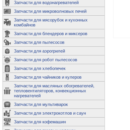
Запчасти для водонагревателей
К
Э
М
х
Запчасти для микроволновых печей
м
Т
М
д
М
Запчасти для мясорубок и кухонных
м
Т
Н
комбайнов
М
Ш
х
П
т
к
Запчасти для блендеров и миксеров
в
П
Лампочки 
С
Запчасти для пылесосов
Ч
В
К
д
Г
х
Д
ф
Запчасти для аэрогрилей
м
Дозаторы 
п
с
машин
Диоды и пр
Запчасти для робот пылесосов
ТЭНы для 
Ш
микроволн
К
б
Щитки для
В
Запчасти для хлебопечек
Щетки для
М
Корпуса ш
с
п
Запчасти для чайников и кулеров
Л
П
С
п
Т
Датчики те
Запчасти для масляных обогревателей,
н
П
термопредо
Насадки д
тепловентиляторов, конвекционных
с
с
Т
нагревателей
о
В
Запчасти для мультиварок
К
П
Люки, стек
К
стиральны
Запчасти для электрокотлов и саун
Прочее
д
П
Запчасти для кофемашин
ТЭНы
Лампочки 
З