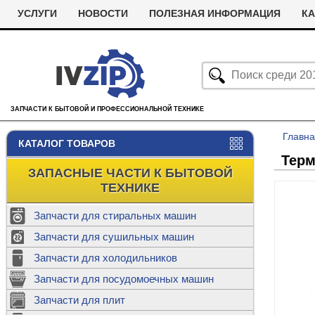
УСЛУГИ
НОВОСТИ
ПОЛЕЗНАЯ ИНФОРМАЦИЯ
КА
ЗАПЧАСТИ К БЫТОВОЙ И ПРОФЕССИОНАЛЬНОЙ ТЕХНИКЕ
Главн
КАТАЛОГ ТОВАРОВ
Терм
ЗАПАСНЫЕ ЧАСТИ К БЫТОВОЙ
ТЕХНИКЕ
Запчасти для стиральных машин
С
Запчасти для сушильных машин
с
Запчасти для холодильников
Ролики дл
Запчасти для посудомоечных машин
Х
С
м
Т
Запчасти для плит
Термостаты
м
машин