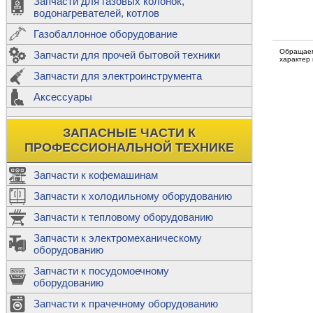
Запчасти для газовых колонок,
к
Двигатели
водонагревателей, котлов
Теплообме
Газобаллонное оборудование
М
Обращаем
Запчасти для прочей бытовой техники
Баллоны
ш
характер
Трубы сое
Запчасти для электроинструмента
Н
Ф
Аксессуары
В
Шланги
к
Х
Т
Подводки 
ЗАПАСНЫЕ ЧАСТИ К
т
Предохран
ПРОФЕССИОНАЛЬНОЙ ТЕХНИКЕ
Запчасти к кофемашинам
Запчасти к холодильному оборудованию
Т
Запчасти к тепловому оборудованию
Р
Запчасти к электромеханическому
Э
оборудованию
Р
Т
Запчасти к посудомоечному
(
оборудованию
К
М
Запчасти к прачечному оборудованию
С
Р