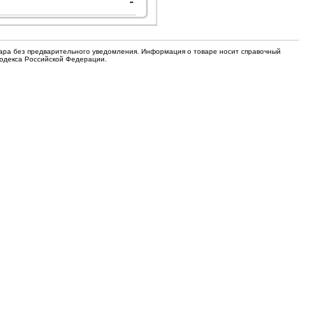
-
для кофемашин
Электронные компоненты
Защитные термостаты для
вара без предварительного уведомления. Информация о товаре носит справочный
Редукторы, манометры, вентили
кофемашин
Кодекса Российской Федерации.
Ремкомплекты для газовых котлов,
Электомагнитные клапана
колонок
Щетки
Прочее
Прочее
Прочее
Вентили запорные
Термостаты
Абразивные диски
Обратные клапаны
Вентиляторы и крыльчатки
ТЭНы
Шнеки