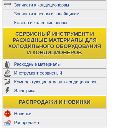
ж
Запчасти к кондиционерам
С
Т
Прочее
Запчасти к весам и запайщикам
П
К
Н
Колеса и колесные опоры
Прочее для
М
Колеса без
СЕРВИСНЫЙ ИНСТРУМЕНТ И
Ш
РАСХОДНЫЕ МАТЕРИАЛЫ ДЛЯ
Н
Ф
ХОЛОДИЛЬНОГО ОБОРУДОВАНИЯ
И КОНДИЦИОНЕРОВ
Прочее дл
Расходные материалы
Инструмент сервисный
Ф
Комплектующие для автокондиционеров
И
В
Электрика
а
П
К
РАСПРОДАЖИ И НОВИНКИ
м
Р
Прочее
Новинки
Ф
Р
Распродажа
Т