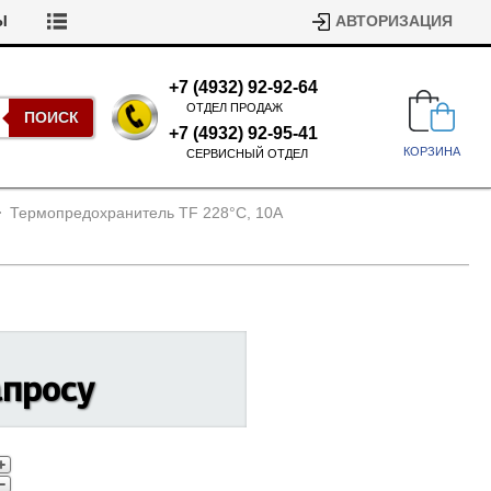
Ы
АВТОРИЗАЦИЯ
+7 (4932) 92-92-64
ОТДЕЛ ПРОДАЖ
ПОИСК
+7 (4932) 92-95-41
КОРЗИНА
СЕРВИСНЫЙ ОТДЕЛ
Термопредохранитель TF 228°С, 10А
Подшипники для стиральных
апросу
машин
Ремни для сушильных машин
Испарители, конденсаторы для
Патрубки для стиральных
холодильников
машин
Уплотнители двери для
посудомоечных машин