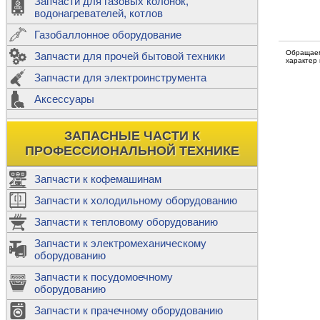
Запчасти для газовых колонок,
к
Двигатели
водонагревателей, котлов
Теплообме
Газобаллонное оборудование
М
Обращаем
Запчасти для прочей бытовой техники
Баллоны
ш
характер
Трубы сое
Запчасти для электроинструмента
Н
Ф
Аксессуары
В
Шланги
к
Х
Т
Подводки 
ЗАПАСНЫЕ ЧАСТИ К
т
Предохран
ПРОФЕССИОНАЛЬНОЙ ТЕХНИКЕ
Запчасти к кофемашинам
Запчасти к холодильному оборудованию
Т
Запчасти к тепловому оборудованию
Р
Запчасти к электромеханическому
Э
оборудованию
Р
Т
Запчасти к посудомоечному
(
оборудованию
К
М
Запчасти к прачечному оборудованию
С
Р