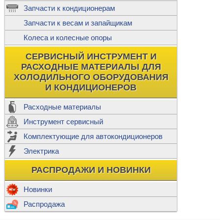
ж
Запчасти к кондиционерам
С
Т
Прочее
Запчасти к весам и запайщикам
П
К
Н
Колеса и колесные опоры
Прочее для
М
Колеса без
СЕРВИСНЫЙ ИНСТРУМЕНТ И
Ш
РАСХОДНЫЕ МАТЕРИАЛЫ ДЛЯ
Н
Ф
ХОЛОДИЛЬНОГО ОБОРУДОВАНИЯ
И КОНДИЦИОНЕРОВ
Прочее дл
Расходные материалы
Инструмент сервисный
Ф
Комплектующие для автокондиционеров
И
В
Электрика
а
П
К
РАСПРОДАЖИ И НОВИНКИ
м
Р
Прочее
Новинки
Ф
Р
Распродажа
Т