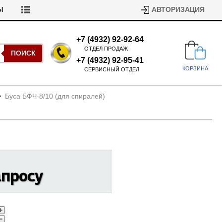
Ы
АВТОРИЗАЦИЯ
+7 (4932) 92-92-64
ОТДЕЛ ПРОДАЖ
ПОИСК
+7 (4932) 92-95-41
КОРЗИНА
СЕРВИСНЫЙ ОТДЕЛ
Буса БФЧ-8/
10 (для спиралей)
Подшипники для стиральных
апросу
машин
Ремни для сушильных машин
Испарители, конденсаторы для
Патрубки для стиральных
холодильников
машин
Уплотнители двери для
посудомоечных машин