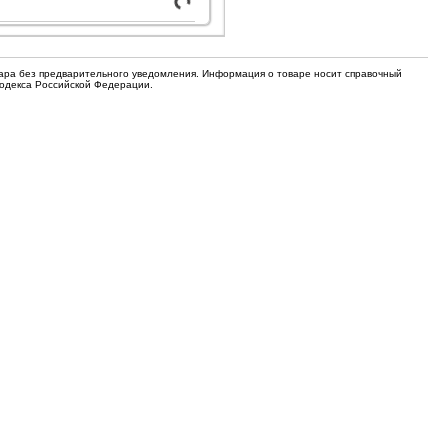
для кофемашин
Электронные компоненты
Защитные термостаты для
вара без предварительного уведомления. Информация о товаре носит справочный
Редукторы, манометры, вентили
кофемашин
Кодекса Российской Федерации.
Ремкомплекты для газовых котлов,
Электомагнитные клапана
колонок
Щетки
Прочее
Прочее
Прочее
Вентили запорные
Термостаты
Абразивные диски
Обратные клапаны
Вентиляторы и крыльчатки
ТЭНы
Шнеки