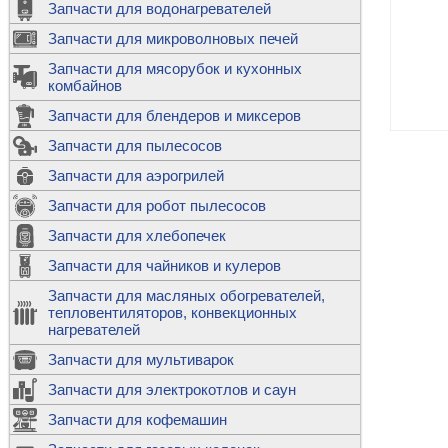
Запчасти для водонагревателей
К
Э
М
х
Запчасти для микроволновых печей
м
Т
М
д
М
Запчасти для мясорубок и кухонных
м
Т
Н
комбайнов
М
Ш
х
П
т
к
Запчасти для блендеров и миксеров
в
П
Лампочки 
С
Запчасти для пылесосов
Ч
В
К
д
Г
х
Д
ф
Запчасти для аэрогрилей
м
Дозаторы 
п
с
машин
Диоды и пр
Запчасти для робот пылесосов
ТЭНы для 
Ш
микроволн
К
б
Щитки для
В
Запчасти для хлебопечек
Щетки для
М
Корпуса ш
с
п
Запчасти для чайников и кулеров
Л
П
С
п
Т
Датчики те
Запчасти для масляных обогревателей,
н
П
термопредо
Насадки д
тепловентиляторов, конвекционных
с
с
Т
нагревателей
о
В
Запчасти для мультиварок
К
П
Люки, стек
К
стиральны
Запчасти для электрокотлов и саун
Прочее
д
П
Запчасти для кофемашин
ТЭНы
Лампочки 
З