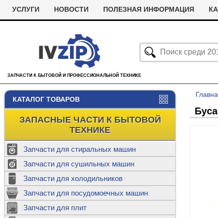
УСЛУГИ
НОВОСТИ
ПОЛЕЗНАЯ ИНФОРМАЦИЯ
КА
ЗАПЧАСТИ К БЫТОВОЙ И ПРОФЕССИОНАЛЬНОЙ ТЕХНИКЕ
Главн
КАТАЛОГ ТОВАРОВ
Буса
ЗАПАСНЫЕ ЧАСТИ К БЫТОВОЙ
ТЕХНИКЕ
Запчасти для стиральных машин
С
Запчасти для сушильных машин
с
Запчасти для холодильников
Ролики дл
Запчасти для посудомоечных машин
Х
С
м
Т
Запчасти для плит
Термостаты
м
машин