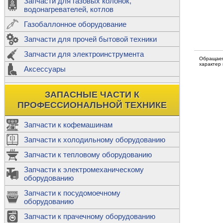
Запчасти для газовых колонок,
к
Двигатели
водонагревателей, котлов
Теплообме
Газобаллонное оборудование
М
Запчасти для прочей бытовой техники
Баллоны
ш
Трубы сое
Запчасти для электроинструмента
Н
Обращаем
характер
Ф
Аксессуары
В
Шланги
к
Х
Т
Подводки 
ЗАПАСНЫЕ ЧАСТИ К
т
Предохран
ПРОФЕССИОНАЛЬНОЙ ТЕХНИКЕ
Запчасти к кофемашинам
Запчасти к холодильному оборудованию
Т
Запчасти к тепловому оборудованию
Р
Запчасти к электромеханическому
Э
оборудованию
Р
Т
Запчасти к посудомоечному
(
оборудованию
К
М
Запчасти к прачечному оборудованию
С
Р