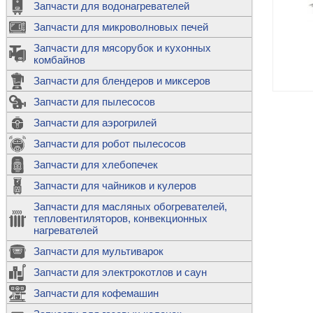
Запчасти для водонагревателей
К
Э
М
х
Запчасти для микроволновых печей
м
Т
М
д
М
Запчасти для мясорубок и кухонных
м
Т
Н
комбайнов
М
Ш
х
П
т
к
Запчасти для блендеров и миксеров
в
П
Лампочки 
С
Запчасти для пылесосов
Ч
В
К
д
Г
х
Д
ф
Запчасти для аэрогрилей
м
Дозаторы 
п
с
машин
Диоды и пр
Запчасти для робот пылесосов
ТЭНы для 
Ш
микроволн
К
б
Щитки для
В
Запчасти для хлебопечек
Щетки для
М
Корпуса ш
с
п
Запчасти для чайников и кулеров
Л
П
С
п
Т
Датчики те
Запчасти для масляных обогревателей,
н
П
термопредо
Насадки д
тепловентиляторов, конвекционных
с
с
Т
нагревателей
о
В
Запчасти для мультиварок
К
П
Люки, стек
К
стиральны
Запчасти для электрокотлов и саун
Прочее
д
П
Запчасти для кофемашин
ТЭНы
Лампочки 
З