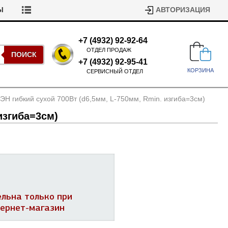
Ы
АВТОРИЗАЦИЯ
+7 (4932) 92-92-64
ОТДЕЛ ПРОДАЖ
ПОИСК
+7 (4932) 92-95-41
КОРЗИНА
СЕРВИСНЫЙ ОТДЕЛ
ЭН гибкий сухой 700Вт (d6,5мм, L-750мм, Rmin. изгиба=3см)
изгиба=3см)
Подшипники для стиральных
машин
Ремни для сушильных машин
ельна только при
Испарители, конденсаторы для
Патрубки для стиральных
тернет-магазин
холодильников
машин
Уплотнители двери для
посудомоечных машин