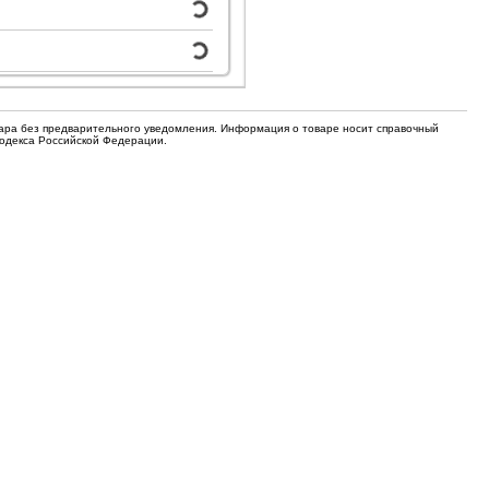
для кофемашин
Электронные компоненты
Защитные термостаты для
Редукторы, манометры, вентили
кофемашин
Ремкомплекты для газовых котлов,
Электомагнитные клапана
колонок
вара без предварительного уведомления. Информация о товаре носит справочный
Кодекса Российской Федерации.
Щетки
Прочее
Прочее
Прочее
Вентили запорные
Термостаты
Абразивные диски
Обратные клапаны
Вентиляторы и крыльчатки
ТЭНы
Шнеки