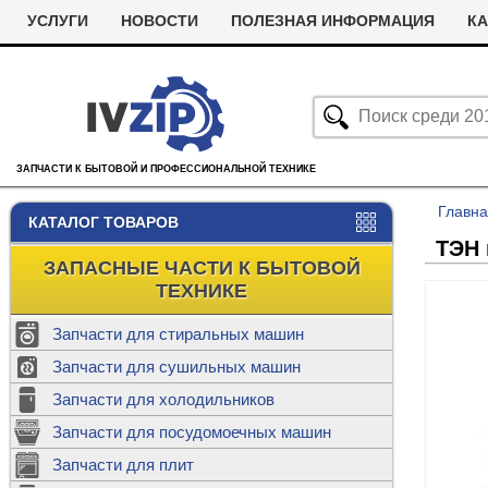
УСЛУГИ
НОВОСТИ
ПОЛЕЗНАЯ ИНФОРМАЦИЯ
КА
ЗАПЧАСТИ К БЫТОВОЙ И ПРОФЕССИОНАЛЬНОЙ ТЕХНИКЕ
Главн
КАТАЛОГ ТОВАРОВ
ТЭН 
ЗАПАСНЫЕ ЧАСТИ К БЫТОВОЙ
ТЕХНИКЕ
Запчасти для стиральных машин
С
Запчасти для сушильных машин
с
Запчасти для холодильников
Ролики дл
Запчасти для посудомоечных машин
Х
С
м
Т
Запчасти для плит
Термостаты
м
машин