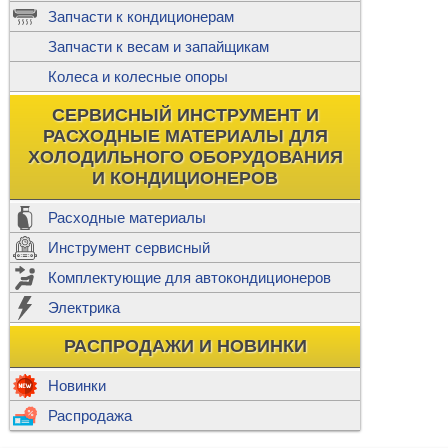
ж
Запчасти к кондиционерам
С
Т
Прочее
Запчасти к весам и запайщикам
П
К
Н
Колеса и колесные опоры
Прочее для
М
Колеса без
СЕРВИСНЫЙ ИНСТРУМЕНТ И
Ш
РАСХОДНЫЕ МАТЕРИАЛЫ ДЛЯ
Н
Ф
ХОЛОДИЛЬНОГО ОБОРУДОВАНИЯ
И КОНДИЦИОНЕРОВ
Прочее дл
Расходные материалы
Инструмент сервисный
Ф
Комплектующие для автокондиционеров
И
В
Электрика
а
П
К
РАСПРОДАЖИ И НОВИНКИ
м
Р
Прочее
Новинки
Ф
Р
Распродажа
Т