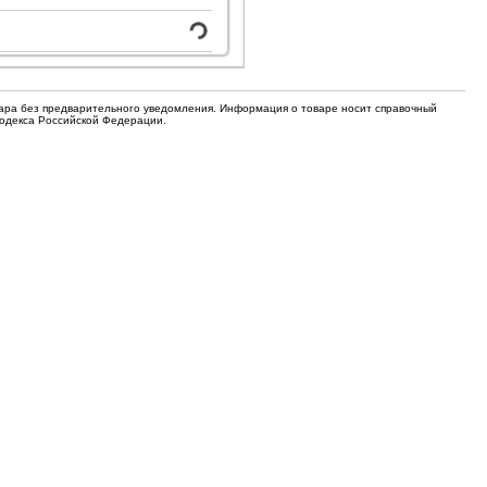
для кофемашин
Электронные компоненты
Защитные термостаты для
Редукторы, манометры, вентили
кофемашин
Ремкомплекты для газовых котлов,
вара без предварительного уведомления. Информация о товаре носит справочный
Электомагнитные клапана
колонок
Кодекса Российской Федерации.
Щетки
Прочее
Прочее
Прочее
Вентили запорные
Термостаты
Абразивные диски
Обратные клапаны
Вентиляторы и крыльчатки
ТЭНы
Шнеки