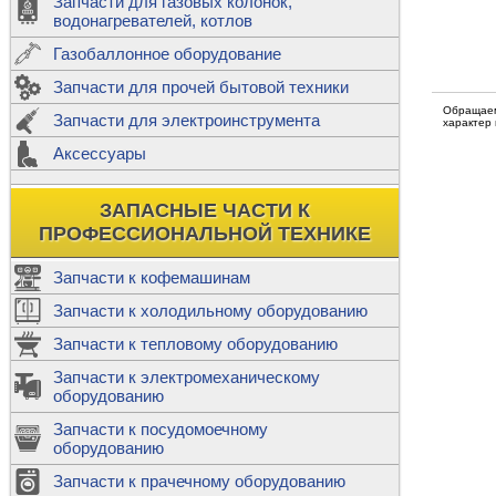
Запчасти для газовых колонок,
к
Двигатели
водонагревателей, котлов
Теплообме
Газобаллонное оборудование
М
Запчасти для прочей бытовой техники
Баллоны
ш
Обращаем
Трубы сое
Запчасти для электроинструмента
Н
характер
Ф
Аксессуары
В
Шланги
к
Х
Т
Подводки 
ЗАПАСНЫЕ ЧАСТИ К
т
Предохран
ПРОФЕССИОНАЛЬНОЙ ТЕХНИКЕ
Запчасти к кофемашинам
Запчасти к холодильному оборудованию
Т
Запчасти к тепловому оборудованию
Р
Запчасти к электромеханическому
Э
оборудованию
Р
Т
Запчасти к посудомоечному
(
оборудованию
К
М
Запчасти к прачечному оборудованию
С
Р