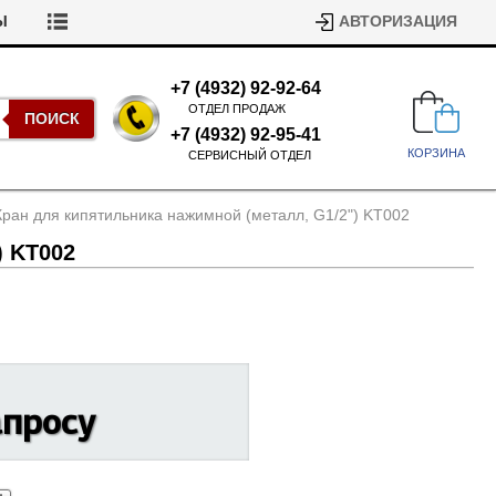
Ы
АВТОРИЗАЦИЯ
+7 (4932) 92-92-64
ОТДЕЛ ПРОДАЖ
ПОИСК
+7 (4932) 92-95-41
КОРЗИНА
СЕРВИСНЫЙ ОТДЕЛ
Кран для кипятильника нажимной (металл, G1/
2") KT002
) KT002
Подшипники для стиральных
машин
Ремни для сушильных машин
апросу
Испарители, конденсаторы для
Патрубки для стиральных
холодильников
машин
Уплотнители двери для
посудомоечных машин