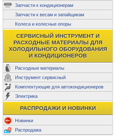
ж
Запчасти к кондиционерам
С
Т
Прочее
Запчасти к весам и запайщикам
П
К
Н
Колеса и колесные опоры
Прочее для
М
Колеса без
СЕРВИСНЫЙ ИНСТРУМЕНТ И
Ш
РАСХОДНЫЕ МАТЕРИАЛЫ ДЛЯ
Н
Ф
ХОЛОДИЛЬНОГО ОБОРУДОВАНИЯ
И КОНДИЦИОНЕРОВ
Прочее дл
Расходные материалы
Инструмент сервисный
Ф
Комплектующие для автокондиционеров
И
В
Электрика
а
П
К
РАСПРОДАЖИ И НОВИНКИ
м
Р
Прочее
Новинки
Ф
Р
Распродажа
Т