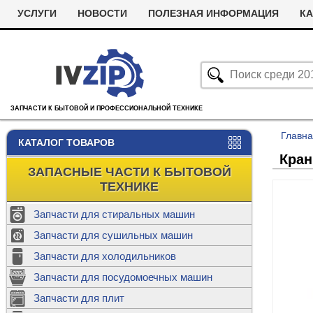
УСЛУГИ
НОВОСТИ
ПОЛЕЗНАЯ ИНФОРМАЦИЯ
КА
ЗАПЧАСТИ К БЫТОВОЙ И ПРОФЕССИОНАЛЬНОЙ ТЕХНИКЕ
Главн
КАТАЛОГ ТОВАРОВ
Кран
ЗАПАСНЫЕ ЧАСТИ К БЫТОВОЙ
ТЕХНИКЕ
Запчасти для стиральных машин
С
Запчасти для сушильных машин
с
Запчасти для холодильников
Ролики дл
Запчасти для посудомоечных машин
Х
С
м
Т
Запчасти для плит
Термостаты
м
машин