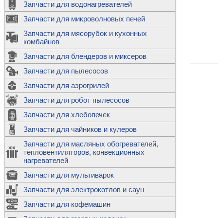
Запчасти для водонагревателей
К
Э
М
х
Запчасти для микроволновых печей
м
Т
М
д
М
Запчасти для мясорубок и кухонных
м
Т
Н
комбайнов
М
Ш
х
П
т
к
Запчасти для блендеров и миксеров
в
П
Лампочки 
С
Запчасти для пылесосов
Ч
В
К
д
Г
х
Д
ф
Запчасти для аэрогрилей
м
Дозаторы 
п
с
машин
Диоды и пр
Запчасти для робот пылесосов
ТЭНы для 
Ш
микроволн
К
б
Щитки для
В
Запчасти для хлебопечек
Щетки для
М
Корпуса ш
с
п
Запчасти для чайников и кулеров
Л
П
С
п
Т
Датчики те
Запчасти для масляных обогревателей,
н
П
термопредо
Насадки д
тепловентиляторов, конвекционных
с
с
Т
нагревателей
о
В
Запчасти для мультиварок
К
П
Люки, стек
К
стиральны
Запчасти для электрокотлов и саун
Прочее
д
П
Запчасти для кофемашин
ТЭНы
Лампочки 
З