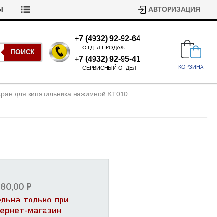
Ы
АВТОРИЗАЦИЯ
+7 (4932) 92-92-64
ОТДЕЛ ПРОДАЖ
ПОИСК
+7 (4932) 92-95-41
КОРЗИНА
СЕРВИСНЫЙ ОТДЕЛ
Кран для кипятильника нажимной KT010
Подшипники для стиральных
машин
Ремни для сушильных машин
80,00 ₽
Испарители, конденсаторы для
Патрубки для стиральных
холодильников
ельна только при
машин
Уплотнители двери для
тернет-магазин
посудомоечных машин