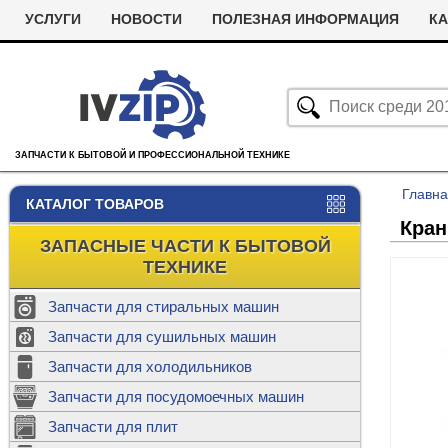
УСЛУГИ
НОВОСТИ
ПОЛЕЗНАЯ ИНФОРМАЦИЯ
КА
ЗАПЧАСТИ К БЫТОВОЙ И ПРОФЕССИОНАЛЬНОЙ ТЕХНИКЕ
Главн
КАТАЛОГ ТОВАРОВ
Кран
ЗАПАСНЫЕ ЧАСТИ К БЫТОВОЙ
ТЕХНИКЕ
Запчасти для стиральных машин
С
Запчасти для сушильных машин
с
Запчасти для холодильников
Ролики дл
Запчасти для посудомоечных машин
Х
С
м
Т
Запчасти для плит
Термостаты
м
машин