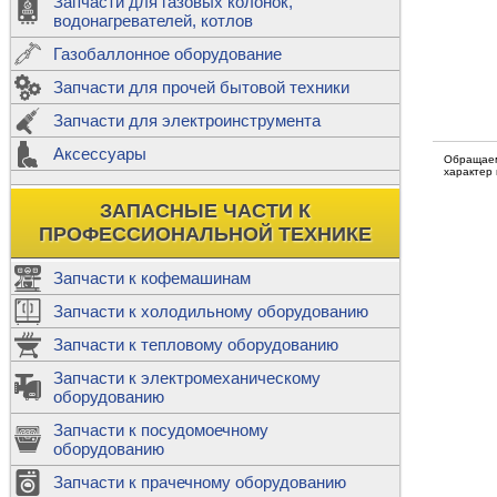
Запчасти для газовых колонок,
к
Двигатели
водонагревателей, котлов
Теплообме
Газобаллонное оборудование
М
Запчасти для прочей бытовой техники
Баллоны
ш
Трубы сое
Запчасти для электроинструмента
Н
Ф
Аксессуары
В
Обращаем
Шланги
к
характер
Х
Т
Подводки 
ЗАПАСНЫЕ ЧАСТИ К
т
Предохран
ПРОФЕССИОНАЛЬНОЙ ТЕХНИКЕ
Запчасти к кофемашинам
Запчасти к холодильному оборудованию
Т
Запчасти к тепловому оборудованию
Р
Запчасти к электромеханическому
Э
оборудованию
Р
Т
Запчасти к посудомоечному
(
оборудованию
К
М
Запчасти к прачечному оборудованию
С
Р