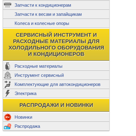
ж
Запчасти к кондиционерам
С
Т
Прочее
Запчасти к весам и запайщикам
П
К
Н
Колеса и колесные опоры
Прочее для
М
Колеса без
СЕРВИСНЫЙ ИНСТРУМЕНТ И
Ш
РАСХОДНЫЕ МАТЕРИАЛЫ ДЛЯ
Н
Ф
ХОЛОДИЛЬНОГО ОБОРУДОВАНИЯ
И КОНДИЦИОНЕРОВ
Прочее дл
Расходные материалы
Инструмент сервисный
Ф
Комплектующие для автокондиционеров
И
В
Электрика
а
П
К
РАСПРОДАЖИ И НОВИНКИ
м
Р
Прочее
Новинки
Ф
Р
Распродажа
Т