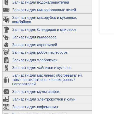
Запчасти для водонагревателей
К
Э
М
х
Запчасти для микроволновых печей
м
Т
М
д
М
Запчасти для мясорубок и кухонных
м
Т
Н
комбайнов
М
Ш
х
П
т
к
Запчасти для блендеров и миксеров
в
П
Лампочки 
С
Запчасти для пылесосов
Ч
В
К
д
Г
х
Д
ф
Запчасти для аэрогрилей
м
Дозаторы 
п
с
машин
Диоды и пр
Запчасти для робот пылесосов
ТЭНы для 
Ш
микроволн
К
б
Щитки для
В
Запчасти для хлебопечек
Щетки для
М
Корпуса ш
с
п
Запчасти для чайников и кулеров
Л
П
С
п
Т
Датчики те
Запчасти для масляных обогревателей,
н
П
термопредо
Насадки д
тепловентиляторов, конвекционных
с
с
Т
нагревателей
о
В
Запчасти для мультиварок
К
П
Люки, стек
К
стиральны
Запчасти для электрокотлов и саун
Прочее
д
П
Запчасти для кофемашин
ТЭНы
Лампочки 
З