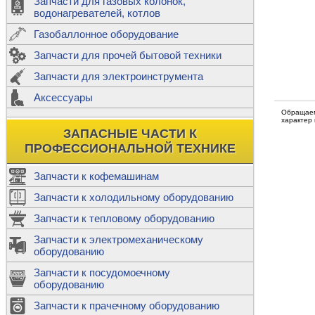
Запчасти для газовых колонок,
к
Двигатели
водонагревателей, котлов
Теплообме
Газобаллонное оборудование
М
Запчасти для прочей бытовой техники
Баллоны
ш
Трубы сое
Запчасти для электроинструмента
Н
Ф
Аксессуары
В
Шланги
к
Обращаем
Х
характер
Т
Подводки 
ЗАПАСНЫЕ ЧАСТИ К
т
Предохран
ПРОФЕССИОНАЛЬНОЙ ТЕХНИКЕ
Запчасти к кофемашинам
Запчасти к холодильному оборудованию
Т
Запчасти к тепловому оборудованию
Р
Запчасти к электромеханическому
Э
оборудованию
Р
Т
Запчасти к посудомоечному
(
оборудованию
К
М
Запчасти к прачечному оборудованию
С
Р