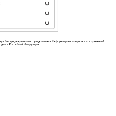
для кофемашин
с
Электронные компоненты
Защитные термостаты для
Редукторы, манометры, вентили
кофемашин
Ремкомплекты для газовых котлов,
Электомагнитные клапана
колонок
Щетки
вара без предварительного уведомления. Информация о товаре носит справочный
Прочее
Кодекса Российской Федерации.
Прочее
Прочее
Вентили запорные
Термостаты
Абразивные диски
Обратные клапаны
Вентиляторы и крыльчатки
ТЭНы
Шнеки