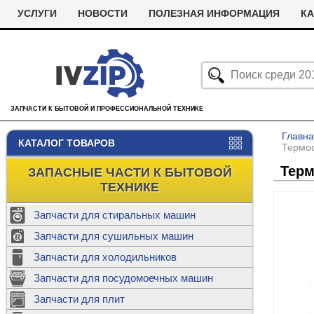
УСЛУГИ
НОВОСТИ
ПОЛЕЗНАЯ ИНФОРМАЦИЯ
КА
ЗАПЧАСТИ К БЫТОВОЙ И ПРОФЕССИОНАЛЬНОЙ ТЕХНИКЕ
Главн
КАТАЛОГ ТОВАРОВ
Термос
Терм
ЗАПАСНЫЕ ЧАСТИ К БЫТОВОЙ
ТЕХНИКЕ
Запчасти для стиральных машин
С
Запчасти для сушильных машин
с
Запчасти для холодильников
Ролики дл
Запчасти для посудомоечных машин
Х
С
м
Т
Запчасти для плит
Термостаты
м
машин