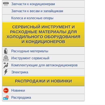
ж
Запчасти к кондиционерам
С
Т
Прочее
Запчасти к весам и запайщикам
П
К
Н
Колеса и колесные опоры
Прочее для
М
Колеса без
СЕРВИСНЫЙ ИНСТРУМЕНТ И
Ш
РАСХОДНЫЕ МАТЕРИАЛЫ ДЛЯ
Н
Ф
ХОЛОДИЛЬНОГО ОБОРУДОВАНИЯ
И КОНДИЦИОНЕРОВ
Прочее дл
Расходные материалы
Инструмент сервисный
Ф
Комплектующие для автокондиционеров
И
В
Электрика
а
П
К
РАСПРОДАЖИ И НОВИНКИ
м
Р
Прочее
Новинки
Ф
Р
Распродажа
Т