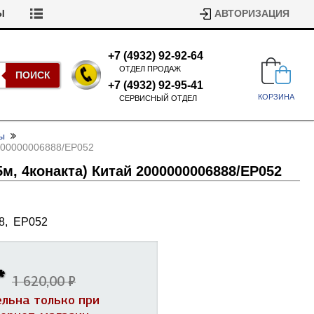
Ы
АВТОРИЗАЦИЯ
+7 (4932) 92-92-64
ОТДЕЛ ПРОДАЖ
ПОИСК
+7 (4932) 92-95-41
КОРЗИНА
СЕРВИСНЫЙ ОТДЕЛ
ы
2000000006888/
EP052
5м, 4конакта) Китай 2000000006888/
EP052
8,
EP052
Подшипники для стиральных
машин
Ремни для сушильных машин
*
Испарители, конденсаторы для
1 620,00 ₽
Патрубки для стиральных
холодильников
машин
Уплотнители двери для
ельна только при
посудомоечных машин