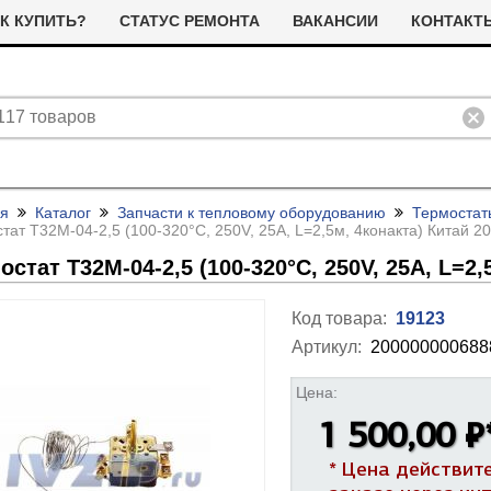
К КУПИТЬ?
СТАТУС РЕМОНТА
ВАКАНСИИ
КОНТАКТ
ая
Каталог
Запчасти к тепловому оборудованию
Термостат
тат Т32М-04-2,5 (100-320°C, 250V, 25А, L=2,5м, 4конакта) Китай 
остат Т32М-04-2,5 (100-320°C, 250V, 25А, L=2,
Код товара:
19123
Артикул:
200000000688
ливные помпы (насосы) для
ТЭНы для стиральных машин
тиральных машин
Цена:
я сушильных машин
Фильтра для сушильных машин
1 500,00 ₽
Термостаты (терморегуляторы)
олодильные компрессоры
альники бака для стиральных
Ремни привода для стиральных
и дачтики для холодильников
ашин
машин
ЭНы для посудомоечных
Насосы для посудомоечных
* Цена действит
 и датчики для сушильных
ашин
машин
Прочее для сушильных машин