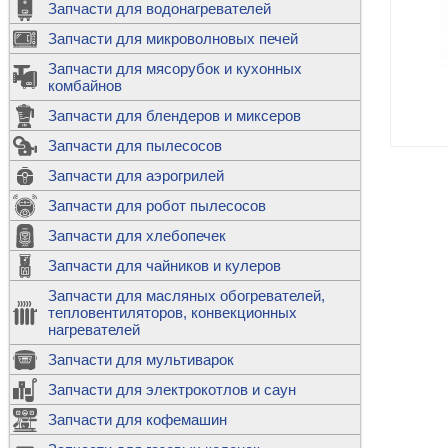
Запчасти для водонагревателей
К
Э
М
х
Запчасти для микроволновых печей
м
Т
М
д
М
Запчасти для мясорубок и кухонных
м
Т
Н
комбайнов
М
Ш
х
П
т
к
Запчасти для блендеров и миксеров
в
П
Лампочки 
С
Запчасти для пылесосов
Ч
В
К
д
Г
х
Д
ф
Запчасти для аэрогрилей
м
Дозаторы 
п
с
машин
Диоды и пр
Запчасти для робот пылесосов
ТЭНы для 
Ш
микроволн
К
б
Щитки для
В
Запчасти для хлебопечек
Щетки для
М
Корпуса ш
с
п
Запчасти для чайников и кулеров
Л
П
С
п
Т
Датчики те
Запчасти для масляных обогревателей,
н
П
термопредо
Насадки д
тепловентиляторов, конвекционных
с
с
Т
нагревателей
о
В
Запчасти для мультиварок
К
П
Люки, стек
К
стиральны
Запчасти для электрокотлов и саун
Прочее
д
П
Запчасти для кофемашин
ТЭНы
Лампочки 
З