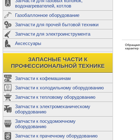
Запчасти для газовых колонок,
к
Двигатели
водонагревателей, котлов
Теплообме
Газобаллонное оборудование
М
Запчасти для прочей бытовой техники
Баллоны
ш
Трубы сое
Запчасти для электроинструмента
Н
Ф
Аксессуары
В
Обращаем
Шланги
к
характер
Х
Т
Подводки 
ЗАПАСНЫЕ ЧАСТИ К
т
Предохран
ПРОФЕССИОНАЛЬНОЙ ТЕХНИКЕ
Запчасти к кофемашинам
Запчасти к холодильному оборудованию
Т
Запчасти к тепловому оборудованию
Р
Запчасти к электромеханическому
Э
оборудованию
Р
Т
Запчасти к посудомоечному
(
оборудованию
К
М
Запчасти к прачечному оборудованию
С
Р