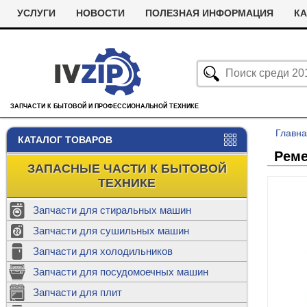
УСЛУГИ
НОВОСТИ
ПОЛЕЗНАЯ ИНФОРМАЦИЯ
КА
ЗАПЧАСТИ К БЫТОВОЙ И ПРОФЕССИОНАЛЬНОЙ ТЕХНИКЕ
Главн
КАТАЛОГ ТОВАРОВ
Реме
ЗАПАСНЫЕ ЧАСТИ К БЫТОВОЙ
ТЕХНИКЕ
Запчасти для стиральных машин
С
Запчасти для сушильных машин
с
Запчасти для холодильников
Ролики дл
Запчасти для посудомоечных машин
Х
С
м
Т
Запчасти для плит
Термостаты
м
машин