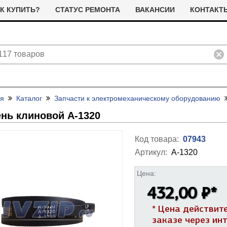
К КУПИТЬ?
СТАТУС РЕМОНТА
ВАКАНСИИ
КОНТАКТ
ая
Каталог
Запчасти к электромеханическому оборудованию
нь клиновой А-1320
Код товара:
07943
Артикул:
А-1320
ливные помпы (насосы) для
ТЭНы для стиральных машин
Цена:
тиральных машин
я сушильных машин
Фильтра для сушильных машин
432,00 ₽
*
Термостаты (терморегуляторы)
олодильные компрессоры
альники бака для стиральных
Ремни привода для стиральных
и дачтики для холодильников
* Цена действит
ашин
машин
ЭНы для посудомоечных
Насосы для посудомоечных
 и датчики для сушильных
заказе через ин
ашин
машин
Прочее для сушильных машин