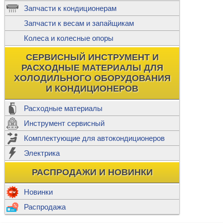
ж
Запчасти к кондиционерам
С
Т
Прочее
Запчасти к весам и запайщикам
П
К
Н
Колеса и колесные опоры
Прочее для
М
Колеса без
СЕРВИСНЫЙ ИНСТРУМЕНТ И
Ш
РАСХОДНЫЕ МАТЕРИАЛЫ ДЛЯ
Н
Ф
ХОЛОДИЛЬНОГО ОБОРУДОВАНИЯ
И КОНДИЦИОНЕРОВ
Прочее дл
Расходные материалы
Инструмент сервисный
Ф
Комплектующие для автокондиционеров
И
В
Электрика
а
П
К
РАСПРОДАЖИ И НОВИНКИ
м
Р
Прочее
Новинки
Ф
Р
Распродажа
Т