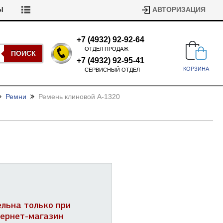
Ы
АВТОРИЗАЦИЯ
+7 (4932) 92-92-64
ОТДЕЛ ПРОДАЖ
ПОИСК
+7 (4932) 92-95-41
КОРЗИНА
СЕРВИСНЫЙ ОТДЕЛ
Ремни
Ремень клиновой А-1320
Подшипники для стиральных
машин
Ремни для сушильных машин
Испарители, конденсаторы для
Патрубки для стиральных
холодильников
ельна только при
машин
Уплотнители двери для
тернет-магазин
посудомоечных машин