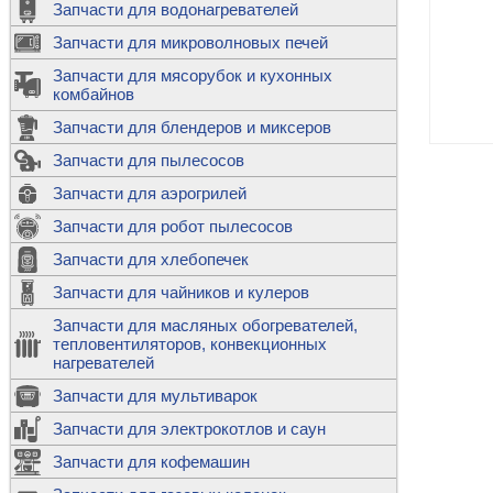
Запчасти для водонагревателей
К
Э
М
х
Запчасти для микроволновых печей
м
Т
М
д
М
Запчасти для мясорубок и кухонных
м
Т
Н
комбайнов
М
Ш
х
П
т
к
Запчасти для блендеров и миксеров
в
П
Лампочки 
С
Запчасти для пылесосов
Ч
В
К
д
Г
х
Д
ф
Запчасти для аэрогрилей
м
Дозаторы 
п
с
машин
Диоды и пр
Запчасти для робот пылесосов
ТЭНы для 
Ш
микроволн
К
б
Щитки для
В
Запчасти для хлебопечек
Щетки для
М
Корпуса ш
с
п
Запчасти для чайников и кулеров
Л
П
С
п
Т
Датчики те
Запчасти для масляных обогревателей,
н
П
термопредо
Насадки д
тепловентиляторов, конвекционных
с
с
Т
нагревателей
о
В
Запчасти для мультиварок
К
П
Люки, стек
К
стиральны
Запчасти для электрокотлов и саун
Прочее
д
П
Запчасти для кофемашин
ТЭНы
Лампочки 
З