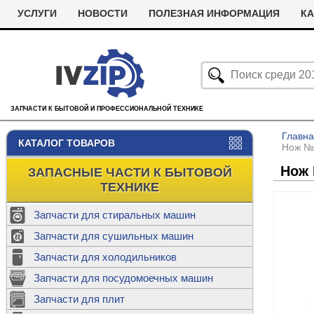
УСЛУГИ
НОВОСТИ
ПОЛЕЗНАЯ ИНФОРМАЦИЯ
КА
ЗАПЧАСТИ К БЫТОВОЙ И ПРОФЕССИОНАЛЬНОЙ ТЕХНИКЕ
Главн
КАТАЛОГ ТОВАРОВ
Нож №1
Нож 
ЗАПАСНЫЕ ЧАСТИ К БЫТОВОЙ
ТЕХНИКЕ
Запчасти для стиральных машин
С
Запчасти для сушильных машин
с
Запчасти для холодильников
Ролики дл
Запчасти для посудомоечных машин
Х
С
м
Т
Запчасти для плит
Термостаты
м
машин