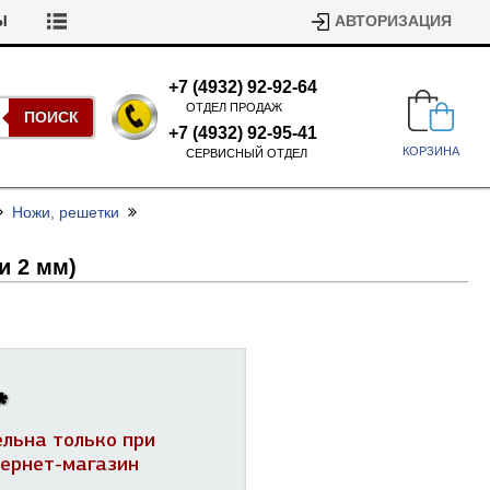
Ы
АВТОРИЗАЦИЯ
+7 (4932) 92-92-64
ОТДЕЛ ПРОДАЖ
ПОИСК
+7 (4932) 92-95-41
КОРЗИНА
СЕРВИСНЫЙ ОТДЕЛ
Ножи, решетки
и 2 мм)
Подшипники для стиральных
машин
*
Ремни для сушильных машин
Испарители, конденсаторы для
ельна только при
Патрубки для стиральных
холодильников
машин
тернет-магазин
Уплотнители двери для
посудомоечных машин