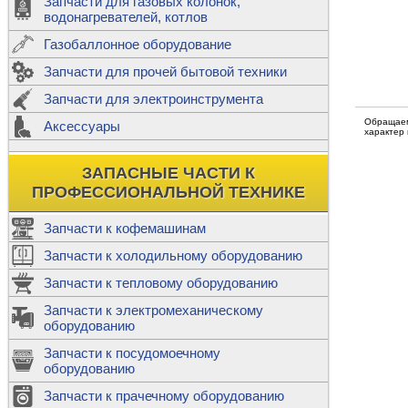
Запчасти для газовых колонок,
к
Двигатели
водонагревателей, котлов
Теплообме
Газобаллонное оборудование
М
Запчасти для прочей бытовой техники
Баллоны
ш
Трубы сое
Запчасти для электроинструмента
Н
Обращаем
Ф
Аксессуары
В
характер
Шланги
к
Х
Т
Подводки 
ЗАПАСНЫЕ ЧАСТИ К
т
Предохран
ПРОФЕССИОНАЛЬНОЙ ТЕХНИКЕ
Запчасти к кофемашинам
Запчасти к холодильному оборудованию
Т
Запчасти к тепловому оборудованию
Р
Запчасти к электромеханическому
Э
оборудованию
Р
Т
Запчасти к посудомоечному
(
оборудованию
К
М
Запчасти к прачечному оборудованию
С
Р