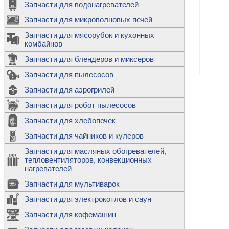
Запчасти для водонагревателей
К
Э
М
х
Запчасти для микроволновых печей
м
Т
М
д
М
Запчасти для мясорубок и кухонных
м
Т
Н
комбайнов
М
Ш
х
П
т
к
Запчасти для блендеров и миксеров
в
П
Лампочки 
С
Запчасти для пылесосов
Ч
В
К
д
Г
х
Д
ф
Запчасти для аэрогрилей
м
Дозаторы 
п
с
машин
Диоды и пр
Запчасти для робот пылесосов
ТЭНы для 
Ш
микроволн
К
б
Щитки для
В
Запчасти для хлебопечек
Щетки для
М
Корпуса ш
с
п
Запчасти для чайников и кулеров
Л
П
С
п
Т
Датчики те
Запчасти для масляных обогревателей,
н
П
термопредо
Насадки д
тепловентиляторов, конвекционных
с
с
Т
нагревателей
о
В
Запчасти для мультиварок
К
П
Люки, стек
К
стиральны
Запчасти для электрокотлов и саун
Прочее
д
П
Запчасти для кофемашин
ТЭНы
Лампочки 
З