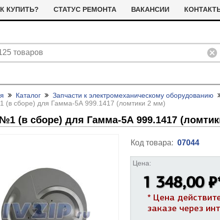
К КУПИТЬ?
СТАТУС РЕМОНТА
ВАКАНСИИ
КОНТАКТ
ая
Каталог
Запчасти к электромеханическому оборудованию
 (в сборе) для Гамма-5А 999.1417 (ломтики 2 мм)
№1 (в сборе) для Гамма-5А 999.1417 (ломтик
Код товара:
07044
ливные помпы (насосы) для
Цена:
ТЭНы для стиральных машин
тиральных машин
1 348,00 ₽
я сушильных машин
Фильтра для сушильных машин
Термостаты (терморегуляторы)
олодильные компрессоры
* Цена действит
альники бака для стиральных
Ремни привода для стиральных
и дачтики для холодильников
ашин
машин
ЭНы для посудомоечных
Насосы для посудомоечных
заказе через ин
 и датчики для сушильных
ашин
машин
Прочее для сушильных машин