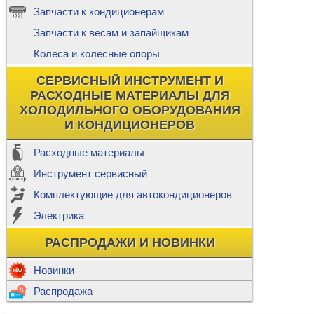
ж
Запчасти к кондиционерам
С
Т
Прочее
Запчасти к весам и запайщикам
П
К
Н
Колеса и колесные опоры
Прочее для
М
Колеса без
СЕРВИСНЫЙ ИНСТРУМЕНТ И
Ш
РАСХОДНЫЕ МАТЕРИАЛЫ ДЛЯ
Н
Ф
ХОЛОДИЛЬНОГО ОБОРУДОВАНИЯ
И КОНДИЦИОНЕРОВ
Прочее дл
Расходные материалы
Инструмент сервисный
Ф
Комплектующие для автокондиционеров
И
В
Электрика
а
П
К
РАСПРОДАЖИ И НОВИНКИ
м
Р
Прочее
Новинки
Ф
Р
Распродажа
Т