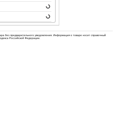
для кофемашин
Электронные компоненты
Защитные термостаты для
Редукторы, манометры, вентили
кофемашин
Ремкомплекты для газовых котлов,
Электомагнитные клапана
колонок
вара без предварительного уведомления. Информация о товаре носит справочный
Щетки
Кодекса Российской Федерации.
Прочее
Прочее
Прочее
Вентили запорные
Термостаты
Абразивные диски
Обратные клапаны
Вентиляторы и крыльчатки
ТЭНы
Шнеки