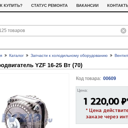
К КУПИТЬ?
СТАТУС РЕМОНТА
ВАКАНСИИ
КОНТАКТ
ая
Каталог
Запчасти к холодильному оборудованию
Венти
одвигатель YZF 16-25 Вт (70)
Код товара:
00609
Цена:
ливные помпы (насосы) для
ТЭНы для стиральных машин
1 220,00 ₽
тиральных машин
я сушильных машин
Фильтра для сушильных машин
* Цена действит
Термостаты (терморегуляторы)
олодильные компрессоры
альники бака для стиральных
Ремни привода для стиральных
заказе через ин
и дачтики для холодильников
ашин
машин
ЭНы для посудомоечных
Насосы для посудомоечных
 и датчики для сушильных
ашин
машин
Прочее для сушильных машин