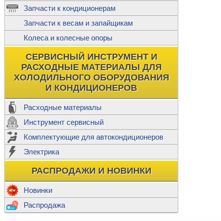
ж
Запчасти к кондиционерам
С
Т
Прочее
Запчасти к весам и запайщикам
П
К
Н
Колеса и колесные опоры
Прочее для
М
Колеса без
СЕРВИСНЫЙ ИНСТРУМЕНТ И
Ш
РАСХОДНЫЕ МАТЕРИАЛЫ ДЛЯ
Н
Ф
ХОЛОДИЛЬНОГО ОБОРУДОВАНИЯ
И КОНДИЦИОНЕРОВ
Прочее дл
Расходные материалы
Инструмент сервисный
Ф
Комплектующие для автокондиционеров
И
В
Электрика
а
П
К
РАСПРОДАЖИ И НОВИНКИ
м
Р
Прочее
Новинки
Ф
Р
Распродажа
Т