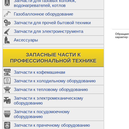
Запчасти для газовых колонок,
к
Двигатели
водонагревателей, котлов
Теплообме
Газобаллонное оборудование
М
Запчасти для прочей бытовой техники
Баллоны
ш
Трубы сое
Запчасти для электроинструмента
Н
Обращаем
характер
Ф
Аксессуары
В
Шланги
к
Х
Т
Подводки 
ЗАПАСНЫЕ ЧАСТИ К
т
Предохран
ПРОФЕССИОНАЛЬНОЙ ТЕХНИКЕ
Запчасти к кофемашинам
Запчасти к холодильному оборудованию
Т
Запчасти к тепловому оборудованию
Р
Запчасти к электромеханическому
Э
оборудованию
Р
Т
Запчасти к посудомоечному
(
оборудованию
К
М
Запчасти к прачечному оборудованию
С
Р