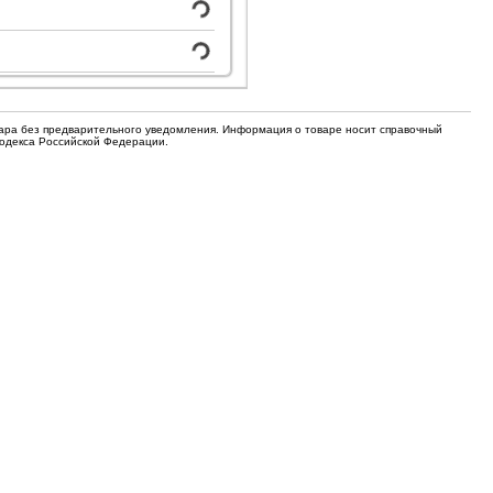
для кофемашин
Электронные компоненты
Защитные термостаты для
Редукторы, манометры, вентили
кофемашин
Ремкомплекты для газовых котлов,
Электомагнитные клапана
колонок
вара без предварительного уведомления. Информация о товаре носит справочный
Кодекса Российской Федерации.
Щетки
Прочее
Прочее
Прочее
Вентили запорные
Термостаты
Абразивные диски
Обратные клапаны
Вентиляторы и крыльчатки
ТЭНы
Шнеки