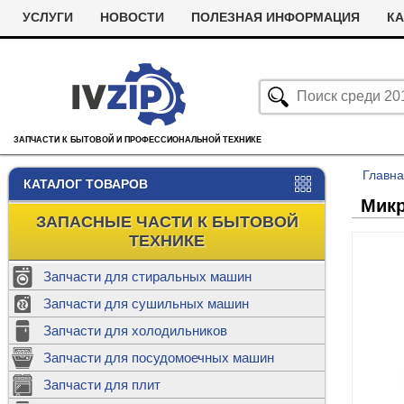
УСЛУГИ
НОВОСТИ
ПОЛЕЗНАЯ ИНФОРМАЦИЯ
КА
ЗАПЧАСТИ К БЫТОВОЙ И ПРОФЕССИОНАЛЬНОЙ ТЕХНИКЕ
Главн
КАТАЛОГ ТОВАРОВ
Микр
ЗАПАСНЫЕ ЧАСТИ К БЫТОВОЙ
ТЕХНИКЕ
Запчасти для стиральных машин
С
Запчасти для сушильных машин
с
Запчасти для холодильников
Ролики дл
Запчасти для посудомоечных машин
Х
С
м
Т
Запчасти для плит
Термостаты
м
машин