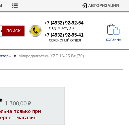
Ы
АВТОРИЗАЦИЯ
+7 (4932) 92-92-64
ОТДЕЛ ПРОДАЖ
ПОИСК
+7 (4932) 92-95-41
КОРЗИНА
СЕРВИСНЫЙ ОТДЕЛ
ляторы
Микродвигатель YZF 16-25 Вт (70)
Подшипники для стиральных
*
машин
1 300,00 ₽
Ремни для сушильных машин
ельна только при
Испарители, конденсаторы для
Патрубки для стиральных
тернет-магазин
холодильников
машин
Уплотнители двери для
посудомоечных машин