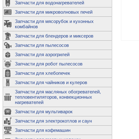
Запчасти для водонагревателей
К
Э
М
х
Запчасти для микроволновых печей
м
Т
М
д
М
Запчасти для мясорубок и кухонных
м
Т
Н
комбайнов
М
Ш
х
П
т
к
Запчасти для блендеров и миксеров
в
П
Лампочки 
С
Запчасти для пылесосов
Ч
В
К
д
Г
х
Д
ф
Запчасти для аэрогрилей
м
Дозаторы 
п
с
машин
Диоды и пр
Запчасти для робот пылесосов
ТЭНы для 
Ш
микроволн
К
б
Щитки для
В
Запчасти для хлебопечек
Щетки для
М
Корпуса ш
с
п
Запчасти для чайников и кулеров
Л
П
С
п
Т
Датчики те
Запчасти для масляных обогревателей,
н
П
термопредо
Насадки д
тепловентиляторов, конвекционных
с
с
Т
нагревателей
о
В
Запчасти для мультиварок
К
П
Люки, стек
К
стиральны
Запчасти для электрокотлов и саун
Прочее
д
П
Запчасти для кофемашин
ТЭНы
Лампочки 
З