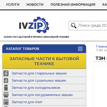
УСЛУГИ
НОВОСТИ
ПОЛЕЗНАЯ ИНФОРМАЦИЯ
КА
ЗАПЧАСТИ К БЫТОВОЙ И ПРОФЕССИОНАЛЬНОЙ ТЕХНИКЕ
Главн
КАТАЛОГ ТОВАРОВ
ТЭН от
ТЭН 
ЗАПАСНЫЕ ЧАСТИ К БЫТОВОЙ
ТЕХНИКЕ
Запчасти для стиральных машин
С
Запчасти для сушильных машин
с
Запчасти для холодильников
Ролики дл
Запчасти для посудомоечных машин
Х
С
м
Т
Запчасти для плит
Термостаты
м
машин