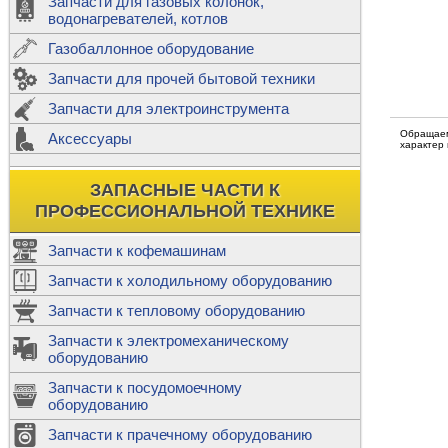
Запчасти для газовых колонок,
к
Двигатели
водонагревателей, котлов
Теплообме
Газобаллонное оборудование
М
Запчасти для прочей бытовой техники
Баллоны
ш
Трубы сое
Запчасти для электроинструмента
Н
Обращаем
Ф
Аксессуары
В
характер
Шланги
к
Х
Т
Подводки 
ЗАПАСНЫЕ ЧАСТИ К
т
Предохран
ПРОФЕССИОНАЛЬНОЙ ТЕХНИКЕ
Запчасти к кофемашинам
Запчасти к холодильному оборудованию
Т
Запчасти к тепловому оборудованию
Р
Запчасти к электромеханическому
Э
оборудованию
Р
Т
Запчасти к посудомоечному
(
оборудованию
К
М
Запчасти к прачечному оборудованию
С
Р