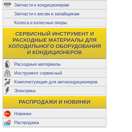
ж
Запчасти к кондиционерам
С
Т
Прочее
Запчасти к весам и запайщикам
П
К
Н
Колеса и колесные опоры
Прочее для
М
Колеса без
СЕРВИСНЫЙ ИНСТРУМЕНТ И
Ш
РАСХОДНЫЕ МАТЕРИАЛЫ ДЛЯ
Н
Ф
ХОЛОДИЛЬНОГО ОБОРУДОВАНИЯ
И КОНДИЦИОНЕРОВ
Прочее дл
Расходные материалы
Инструмент сервисный
Ф
Комплектующие для автокондиционеров
И
В
Электрика
а
П
К
РАСПРОДАЖИ И НОВИНКИ
м
Р
Прочее
Новинки
Ф
Р
Распродажа
Т