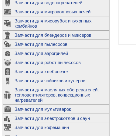
Запчасти для водонагревателей
К
Э
М
х
Запчасти для микроволновых печей
м
Т
М
д
М
Запчасти для мясорубок и кухонных
м
Т
Н
комбайнов
М
Ш
х
П
т
к
Запчасти для блендеров и миксеров
в
П
Лампочки 
С
Запчасти для пылесосов
Ч
В
К
д
Г
х
Д
ф
Запчасти для аэрогрилей
м
Дозаторы 
п
с
машин
Диоды и пр
Запчасти для робот пылесосов
ТЭНы для 
Ш
микроволн
К
б
Щитки для
В
Запчасти для хлебопечек
Щетки для
М
Корпуса ш
с
п
Запчасти для чайников и кулеров
Л
П
С
п
Т
Датчики те
Запчасти для масляных обогревателей,
н
П
термопредо
Насадки д
тепловентиляторов, конвекционных
с
с
Т
нагревателей
о
В
Запчасти для мультиварок
К
П
Люки, стек
К
стиральны
Запчасти для электрокотлов и саун
Прочее
д
П
Запчасти для кофемашин
ТЭНы
Лампочки 
З