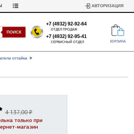
Ы
АВТОРИЗАЦИЯ
+7 (4932) 92-92-64
ОТДЕЛ ПРОДАЖ
ПОИСК
+7 (4932) 92-95-41
КОРЗИНА
СЕРВИСНЫЙ ОТДЕЛ
атели оттайки
Подшипники для стиральных
машин
*
Ремни для сушильных машин
4 137,00 ₽
Испарители, конденсаторы для
ельна только при
Патрубки для стиральных
холодильников
машин
тернет-магазин
Уплотнители двери для
посудомоечных машин