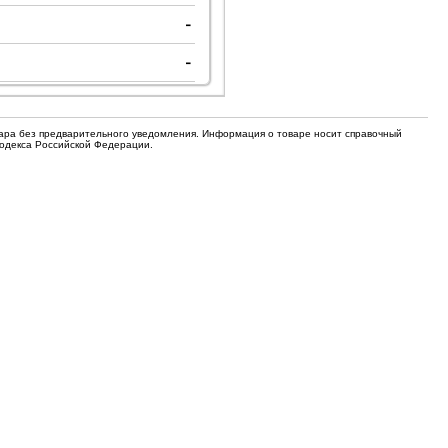
для кофемашин
-
Электронные компоненты
-
Защитные термостаты для
Редукторы, манометры, вентили
кофемашин
Ремкомплекты для газовых котлов,
Электомагнитные клапана
колонок
вара без предварительного уведомления. Информация о товаре носит справочный
Щетки
Кодекса Российской Федерации.
Прочее
Прочее
Прочее
Вентили запорные
Термостаты
Абразивные диски
Обратные клапаны
Вентиляторы и крыльчатки
ТЭНы
Шнеки