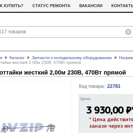
К КУПИТЬ?
СТАТУС РЕМОНТА
ВАКАНСИИ
КОНТАКТ
ая
Каталог
Запчасти к холодильному оборудованию
Нагрев
тайки жесткий 2,00м 230В, 470Вт прямой
оттайки жесткий 2,00м 230В, 470Вт прямой
Код товара:
22781
ливные помпы (насосы) для
Цена:
ТЭНы для стиральных машин
тиральных машин
3 930,00 ₽
я сушильных машин
Фильтра для сушильных машин
Термостаты (терморегуляторы)
олодильные компрессоры
* Цена действит
альники бака для стиральных
Ремни привода для стиральных
и дачтики для холодильников
ашин
машин
ЭНы для посудомоечных
Насосы для посудомоечных
заказе через ин
 и датчики для сушильных
ашин
машин
Прочее для сушильных машин