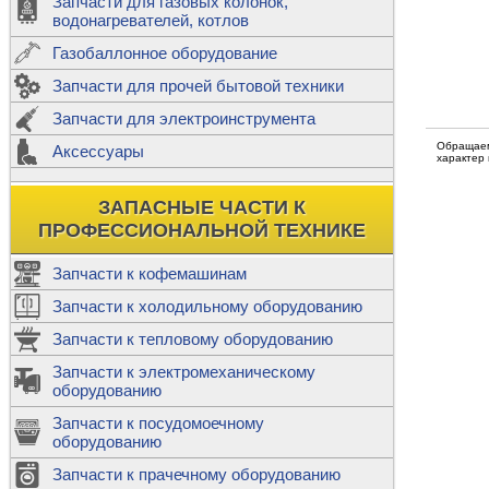
Запчасти для газовых колонок,
к
Двигатели
водонагревателей, котлов
Теплообме
Газобаллонное оборудование
М
Запчасти для прочей бытовой техники
Баллоны
ш
Трубы сое
Запчасти для электроинструмента
Н
Обращаем
Ф
Аксессуары
В
характер
Шланги
к
Х
Т
Подводки 
ЗАПАСНЫЕ ЧАСТИ К
т
Предохран
ПРОФЕССИОНАЛЬНОЙ ТЕХНИКЕ
Запчасти к кофемашинам
Запчасти к холодильному оборудованию
Т
Запчасти к тепловому оборудованию
Р
Запчасти к электромеханическому
Э
оборудованию
Р
Т
Запчасти к посудомоечному
(
оборудованию
К
М
Запчасти к прачечному оборудованию
С
Р