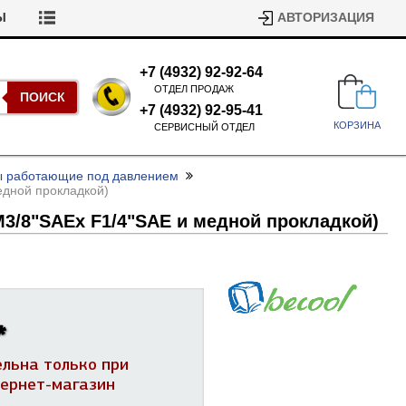
Ы
АВТОРИЗАЦИЯ
+7 (4932) 92-92-64
ОТДЕЛ ПРОДАЖ
ПОИСК
+7 (4932) 92-95-41
КОРЗИНА
СЕРВИСНЫЙ ОТДЕЛ
ы работающие под давлением
едной прокладкой)
M3/
8"SAEх F1/
4"SAE и медной прокладкой)
Подшипники для стиральных
машин
*
Ремни для сушильных машин
Испарители, конденсаторы для
ельна только при
Патрубки для стиральных
холодильников
машин
тернет-магазин
Уплотнители двери для
посудомоечных машин