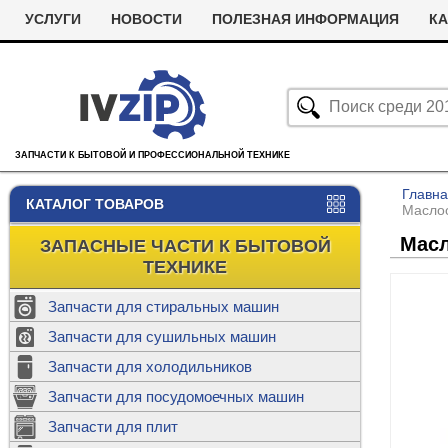
УСЛУГИ
НОВОСТИ
ПОЛЕЗНАЯ ИНФОРМАЦИЯ
КА
ЗАПЧАСТИ К БЫТОВОЙ И ПРОФЕССИОНАЛЬНОЙ ТЕХНИКЕ
Главн
КАТАЛОГ ТОВАРОВ
Маслоо
Масл
ЗАПАСНЫЕ ЧАСТИ К БЫТОВОЙ
ТЕХНИКЕ
Запчасти для стиральных машин
С
Запчасти для сушильных машин
с
Запчасти для холодильников
Ролики дл
Запчасти для посудомоечных машин
Х
С
м
Т
Запчасти для плит
Термостаты
м
машин