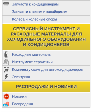
ж
Запчасти к кондиционерам
С
Т
Прочее
Запчасти к весам и запайщикам
П
К
Н
Колеса и колесные опоры
Прочее для
М
Колеса без
СЕРВИСНЫЙ ИНСТРУМЕНТ И
Ш
РАСХОДНЫЕ МАТЕРИАЛЫ ДЛЯ
Н
Ф
ХОЛОДИЛЬНОГО ОБОРУДОВАНИЯ
И КОНДИЦИОНЕРОВ
Прочее дл
Расходные материалы
Инструмент сервисный
Ф
Комплектующие для автокондиционеров
И
В
Электрика
а
П
К
РАСПРОДАЖИ И НОВИНКИ
м
Р
Прочее
Новинки
Ф
Р
Распродажа
Т