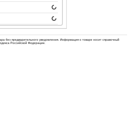
для кофемашин
Электронные компоненты
Защитные термостаты для
Редукторы, манометры, вентили
кофемашин
Ремкомплекты для газовых котлов,
Электомагнитные клапана
колонок
вара без предварительного уведомления. Информация о товаре носит справочный
Щетки
Кодекса Российской Федерации.
Прочее
Прочее
Прочее
Вентили запорные
Термостаты
Абразивные диски
Обратные клапаны
Вентиляторы и крыльчатки
ТЭНы
Шнеки