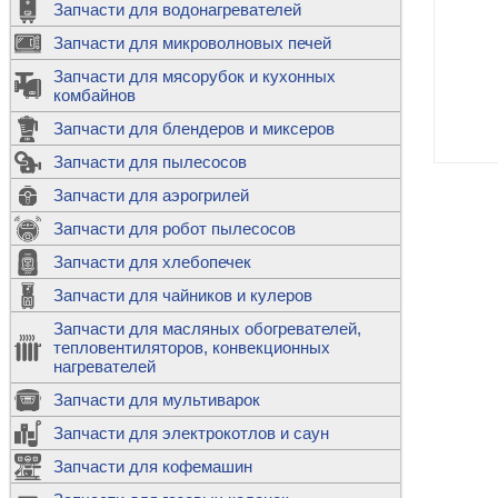
Запчасти для водонагревателей
К
Э
М
х
Запчасти для микроволновых печей
м
Т
М
д
М
Запчасти для мясорубок и кухонных
м
Т
Н
комбайнов
М
Ш
х
П
т
к
Запчасти для блендеров и миксеров
в
П
Лампочки 
С
Запчасти для пылесосов
Ч
В
К
д
Г
х
Д
ф
Запчасти для аэрогрилей
м
Дозаторы 
п
с
машин
Диоды и пр
Запчасти для робот пылесосов
ТЭНы для 
Ш
микроволн
К
б
Щитки для
В
Запчасти для хлебопечек
Щетки для
М
Корпуса ш
с
п
Запчасти для чайников и кулеров
Л
П
С
п
Т
Датчики те
Запчасти для масляных обогревателей,
н
П
термопредо
Насадки д
тепловентиляторов, конвекционных
с
с
Т
нагревателей
о
В
Запчасти для мультиварок
К
П
Люки, стек
К
стиральны
Запчасти для электрокотлов и саун
Прочее
д
П
Запчасти для кофемашин
ТЭНы
Лампочки 
З