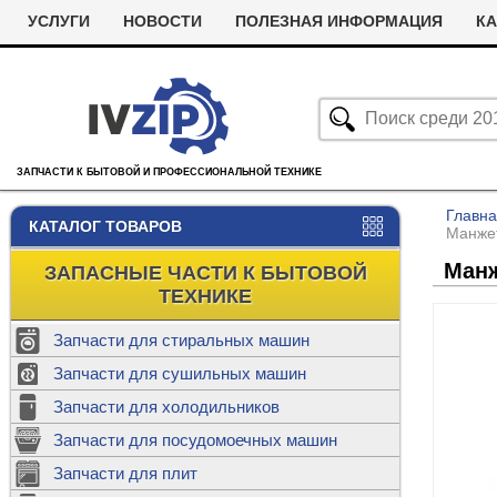
УСЛУГИ
НОВОСТИ
ПОЛЕЗНАЯ ИНФОРМАЦИЯ
КА
ЗАПЧАСТИ К БЫТОВОЙ И ПРОФЕССИОНАЛЬНОЙ ТЕХНИКЕ
Главн
КАТАЛОГ ТОВАРОВ
Манжет
Манж
ЗАПАСНЫЕ ЧАСТИ К БЫТОВОЙ
ТЕХНИКЕ
Запчасти для стиральных машин
С
Запчасти для сушильных машин
с
Запчасти для холодильников
Ролики дл
Запчасти для посудомоечных машин
Х
С
м
Т
Запчасти для плит
Термостаты
м
машин