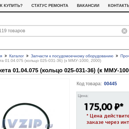
К КУПИТЬ?
СТАТУС РЕМОНТА
ВАКАНСИИ
КОНТАКТ
ая
Каталог
Запчасти к посудомоечному оборудованию
Про
а 01.04.075 (кольцо 025-031-36) (к ММУ-1000, 2000)
ета 01.04.075 (кольцо 025-031-36) (к ММУ-100
Код товара:
00445
ливные помпы (насосы) для
Цена:
ТЭНы для стиральных машин
тиральных машин
175,00 ₽
*
я сушильных машин
Фильтра для сушильных машин
Термостаты (терморегуляторы)
олодильные компрессоры
* Цена действит
альники бака для стиральных
Ремни привода для стиральных
и дачтики для холодильников
ашин
машин
ЭНы для посудомоечных
Насосы для посудомоечных
заказе через ин
 и датчики для сушильных
ашин
машин
Прочее для сушильных машин