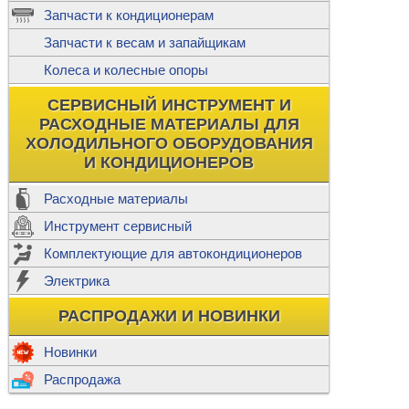
ж
Запчасти к кондиционерам
С
Т
Прочее
Запчасти к весам и запайщикам
П
К
Н
Колеса и колесные опоры
Прочее для
М
Колеса без
СЕРВИСНЫЙ ИНСТРУМЕНТ И
Ш
РАСХОДНЫЕ МАТЕРИАЛЫ ДЛЯ
Н
Ф
ХОЛОДИЛЬНОГО ОБОРУДОВАНИЯ
И КОНДИЦИОНЕРОВ
Прочее дл
Расходные материалы
Инструмент сервисный
Ф
Комплектующие для автокондиционеров
И
В
Электрика
а
П
К
РАСПРОДАЖИ И НОВИНКИ
м
Р
Прочее
Новинки
Ф
Р
Распродажа
Т