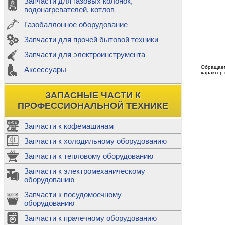
Запчасти для газовых колонок,
к
Двигатели
водонагревателей, котлов
Теплообме
Газобаллонное оборудование
М
Запчасти для прочей бытовой техники
Баллоны
ш
Трубы сое
Запчасти для электроинструмента
Н
Обращаем
Ф
Аксессуары
В
характер
Шланги
к
Х
Т
Подводки 
ЗАПАСНЫЕ ЧАСТИ К
т
Предохран
ПРОФЕССИОНАЛЬНОЙ ТЕХНИКЕ
Запчасти к кофемашинам
Запчасти к холодильному оборудованию
Т
Запчасти к тепловому оборудованию
Р
Запчасти к электромеханическому
Э
оборудованию
Р
Т
Запчасти к посудомоечному
(
оборудованию
К
М
Запчасти к прачечному оборудованию
С
Р