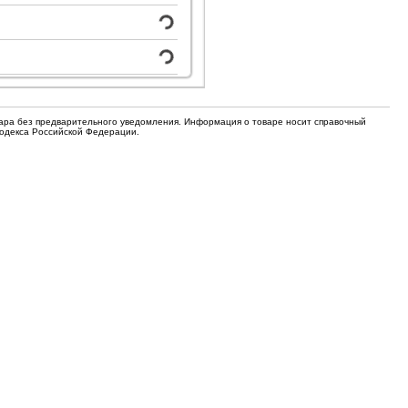
для кофемашин
Электронные компоненты
Защитные термостаты для
Редукторы, манометры, вентили
кофемашин
Ремкомплекты для газовых котлов,
Электомагнитные клапана
колонок
вара без предварительного уведомления. Информация о товаре носит справочный
Щетки
Кодекса Российской Федерации.
Прочее
Прочее
Прочее
Вентили запорные
Термостаты
Абразивные диски
Обратные клапаны
Вентиляторы и крыльчатки
ТЭНы
Шнеки