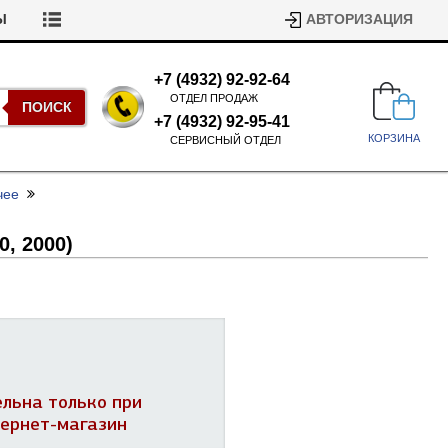
Ы
АВТОРИЗАЦИЯ
+7 (4932) 92-92-64
ОТДЕЛ ПРОДАЖ
ПОИСК
+7 (4932) 92-95-41
КОРЗИНА
СЕРВИСНЫЙ ОТДЕЛ
чее
0, 2000)
Подшипники для стиральных
машин
Ремни для сушильных машин
Испарители, конденсаторы для
ельна только при
Патрубки для стиральных
холодильников
машин
тернет-магазин
Уплотнители двери для
посудомоечных машин