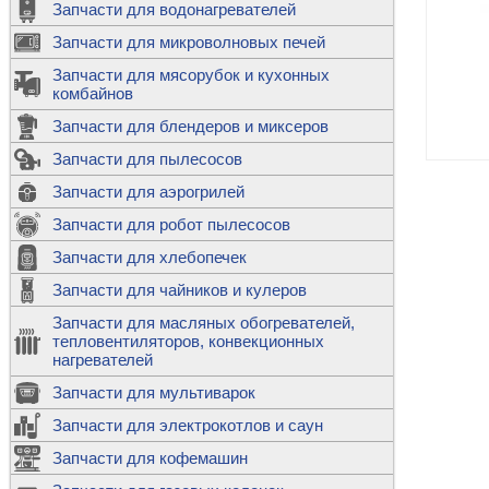
Запчасти для водонагревателей
К
Э
М
х
Запчасти для микроволновых печей
м
Т
М
д
М
Запчасти для мясорубок и кухонных
м
Т
Н
комбайнов
М
Ш
х
П
т
к
Запчасти для блендеров и миксеров
в
П
Лампочки 
С
Запчасти для пылесосов
Ч
В
К
д
Г
х
Д
ф
Запчасти для аэрогрилей
м
Дозаторы 
п
с
машин
Диоды и пр
Запчасти для робот пылесосов
ТЭНы для 
Ш
микроволн
К
б
Щитки для
В
Запчасти для хлебопечек
Щетки для
М
Корпуса ш
с
п
Запчасти для чайников и кулеров
Л
П
С
п
Т
Датчики те
Запчасти для масляных обогревателей,
н
П
термопредо
Насадки д
тепловентиляторов, конвекционных
с
с
Т
нагревателей
о
В
Запчасти для мультиварок
К
П
Люки, стек
К
стиральны
Запчасти для электрокотлов и саун
Прочее
д
П
Запчасти для кофемашин
ТЭНы
Лампочки 
З