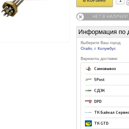
В КОРЗИНУ
ТЭНы духовки для
онфорки для электроплит
лектронные компоненты для
Корпусные элементы для
электроплит
анжеты люка для стиральных
Устройства блокировки люка
олодильников
холодильников
Термостаты (терморегуляторы)
ашин
(УБЛ) для стиральных машин
ЭНы для водонагревателей
одули (платы) управления
Разбрызгиватели (импеллеры)
для водонагревателей
НЕТ В НАЛИЧИИ
ля посудомоечных машин
для посудомоечных машин
агнетроны и колпачки для
Тарелки для микроволновых
Электронные компоненты для
икроволновых печей
печей
ерморегуляторы для плит
агревательные элементы для
Вентиляторы для
Баки и бойники (лопасти)
плит
одули (платы) управления и
естерни для мясорубок и
олодильников
холодильников
барабана для стиральных
Ножи для мясорубок
рокладки и фланцы для
Обратные клапана для
Информация по 
аймеры для стиральных машин
ухонных комбайнов
машин
одонагревателей
водонагревателей
атрубки
Шланги для посудомоечных машин
Насадки-измельчители, ножи,
для микроволновых печей
Крючки для микроволновых печей
текло, петли двери духовки
аши, стаканы для блендеров
Выберите Ваш город:
Ручки для плит
ыключатели и кнопки для
венчики для блендеров
рестовины барабана, шкивы,
ля плит
Лампочки для холодильника
айки зажимные для
Амортизаторы и пружины для
олодильников
Огайо, г. Колумбус
вигатели (моторы) для
ланцы/суппорты для
Ремни
Щетки и насадки для пылесосов
ясорубок
стиральных машин
порошка для посудомоечных
Ролики корзин для посудомоечных
ылесосов
тиральных машин
машин
едохранители для
Варианты доставки:
аэрогрилей
Прочее для аэрогрилей
естерни, втулки, муфты для
Клавиатуры для микроволновых печей
Прочее для блендеров
овых печей
раны для плит
Горелки газовые для плит
лендеров
 холодильников
Таймеры оттайки для холодильников
ыключатели и кнопки для
Фильтры и заглушки сливного
 робот пылесосов
Фильтра для робот пылесосов
Самовывоз
ешки и фильтры для
нека для мясорубок
Решетки для мясорубок
Щетки двигателя для пылесосов
тиральных машин
насоса для стиральных машин
ылесосов
опатки для хлебопечек
Сальники для хлебопечек
рочее для микроволновых
5Post
иликоновые трубки для
ечей
ермопары для плит
Шланги газовые
мпературы и
Электронные модули и платы для
агревательных баков, штуцеры
Краны для кулеров
етли, ручки люка для
Крышки и чаши для кухонных
Сетевые фильтры для
хранители для холодильников
холодильников
ля кухонных комбайнов
ливов
СДЭК
тиральных машин
комбайнов
стиральных машин
ерморегуляторы для
ТЭНы для обогревателей
богревателей
едра для хлебопечек
Ремни для хлебопечек
DPD
нопки для плит
Жиклеры для плит
рочее для чайников и кулеров
ла, обрамления люка для
рышки, клапана, уплотнители
х машин
ТК Байкал Серви
Чаши для мультиварок
ля мультиварок
рочее для хлебопечек
Прочее
ТК GTD
для плит
Прочее для плит
аварочные блоки для