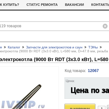
К КУПИТЬ?
СТАТУС РЕМОНТА
ВАКАНСИИ
КОНТАКТ
ая
Каталог
Запчасти для электрокотлов и саун
ТЭНы
ектрокотла (9000 Вт RDT (3x3.0 кВт), L=580 мм, D=47.8 мм, резьба
электрокотла (9000 Вт RDT (3x3.0 кВт), L=580
Код товара:
12067
ливные помпы (насосы) для
Цена:
ТЭНы для стиральных машин
тиральных машин
Цена по з
я сушильных машин
Фильтра для сушильных машин
Термостаты (терморегуляторы)
олодильные компрессоры
альники бака для стиральных
Ремни привода для стиральных
и дачтики для холодильников
ашин
машин
ЭНы для посудомоечных
Насосы для посудомоечных
 и датчики для сушильных
ашин
машин
Прочее для сушильных машин