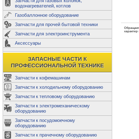
Запчасти для газовых колонок,
к
Двигатели
водонагревателей, котлов
Теплообме
Газобаллонное оборудование
М
Запчасти для прочей бытовой техники
Баллоны
ш
Обращаем
характер
Трубы сое
Запчасти для электроинструмента
Н
Ф
Аксессуары
В
Шланги
к
Х
Т
Подводки 
ЗАПАСНЫЕ ЧАСТИ К
т
Предохран
ПРОФЕССИОНАЛЬНОЙ ТЕХНИКЕ
Запчасти к кофемашинам
Запчасти к холодильному оборудованию
Т
Запчасти к тепловому оборудованию
Р
Запчасти к электромеханическому
Э
оборудованию
Р
Т
Запчасти к посудомоечному
(
оборудованию
К
М
Запчасти к прачечному оборудованию
С
Р