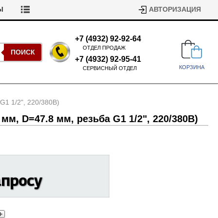
Ы
АВТОРИЗАЦИЯ
+7 (4932) 92-92-64
ОТДЕЛ ПРОДАЖ
ПОИСК
+7 (4932) 92-95-41
КОРЗИНА
СЕРВИСНЫЙ ОТДЕЛ
 G1 1/
2", 220/
380В)
 мм, D=47.8 мм, резьба G1 1/
2", 220/
380В)
Подшипники для стиральных
машин
апросу
Ремни для сушильных машин
Испарители, конденсаторы для
Патрубки для стиральных
холодильников
машин
Уплотнители двери для
посудомоечных машин