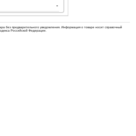
для кофемашин
-
Электронные компоненты
Защитные термостаты для
Редукторы, манометры, вентили
кофемашин
вара без предварительного уведомления. Информация о товаре носит справочный
Ремкомплекты для газовых котлов,
Кодекса Российской Федерации.
Электомагнитные клапана
колонок
Щетки
Прочее
Прочее
Прочее
Вентили запорные
Термостаты
Абразивные диски
Обратные клапаны
Вентиляторы и крыльчатки
ТЭНы
Шнеки