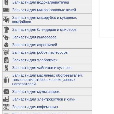
Запчасти для водонагревателей
К
Э
М
х
Запчасти для микроволновых печей
м
Т
М
д
М
Запчасти для мясорубок и кухонных
м
Т
Н
комбайнов
М
Ш
х
П
т
к
Запчасти для блендеров и миксеров
в
П
Лампочки 
С
Запчасти для пылесосов
Ч
В
К
д
Г
х
Д
ф
Запчасти для аэрогрилей
м
Дозаторы 
п
с
машин
Диоды и пр
Запчасти для робот пылесосов
ТЭНы для 
Ш
микроволн
К
б
Щитки для
В
Запчасти для хлебопечек
Щетки для
М
Корпуса ш
с
п
Запчасти для чайников и кулеров
Л
П
С
п
Т
Датчики те
Запчасти для масляных обогревателей,
н
П
термопредо
Насадки д
тепловентиляторов, конвекционных
с
с
Т
нагревателей
о
В
Запчасти для мультиварок
К
П
Люки, стек
К
стиральны
Запчасти для электрокотлов и саун
Прочее
д
П
Запчасти для кофемашин
ТЭНы
Лампочки 
З