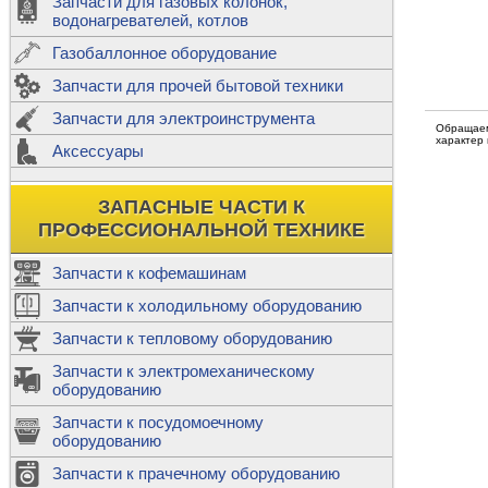
Запчасти для газовых колонок,
к
Двигатели
водонагревателей, котлов
Теплообме
Газобаллонное оборудование
М
Запчасти для прочей бытовой техники
Баллоны
ш
Трубы сое
Запчасти для электроинструмента
Н
Обращаем
характер
Ф
Аксессуары
В
Шланги
к
Х
Т
Подводки 
ЗАПАСНЫЕ ЧАСТИ К
т
Предохран
ПРОФЕССИОНАЛЬНОЙ ТЕХНИКЕ
Запчасти к кофемашинам
Запчасти к холодильному оборудованию
Т
Запчасти к тепловому оборудованию
Р
Запчасти к электромеханическому
Э
оборудованию
Р
Т
Запчасти к посудомоечному
(
оборудованию
К
М
Запчасти к прачечному оборудованию
С
Р