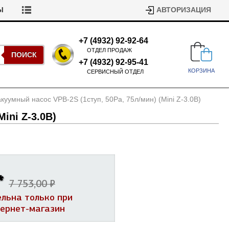
Ы
АВТОРИЗАЦИЯ
+7 (4932) 92-92-64
ОТДЕЛ ПРОДАЖ
ПОИСК
+7 (4932) 92-95-41
КОРЗИНА
СЕРВИСНЫЙ ОТДЕЛ
куумный насос VPB-2S (1ступ, 50Pa, 75л/
мин) (Mini Z-3.0B)
Mini Z-3.0B)
Подшипники для стиральных
*
машин
7 753,00 ₽
Ремни для сушильных машин
ельна только при
Испарители, конденсаторы для
Патрубки для стиральных
тернет-магазин
холодильников
машин
Уплотнители двери для
посудомоечных машин