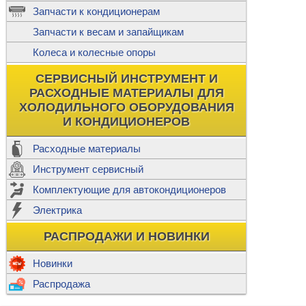
ж
Запчасти к кондиционерам
С
Т
Прочее
Запчасти к весам и запайщикам
П
К
Н
Колеса и колесные опоры
Прочее для
М
Колеса без
СЕРВИСНЫЙ ИНСТРУМЕНТ И
Ш
РАСХОДНЫЕ МАТЕРИАЛЫ ДЛЯ
Н
Ф
ХОЛОДИЛЬНОГО ОБОРУДОВАНИЯ
И КОНДИЦИОНЕРОВ
Прочее дл
Расходные материалы
Инструмент сервисный
Ф
Комплектующие для автокондиционеров
И
В
Электрика
а
П
К
РАСПРОДАЖИ И НОВИНКИ
м
Р
Прочее
Новинки
Ф
Р
Распродажа
Т