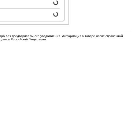
для кофемашин
Электронные компоненты
Защитные термостаты для
Редукторы, манометры, вентили
кофемашин
Ремкомплекты для газовых котлов,
Электомагнитные клапана
колонок
вара без предварительного уведомления. Информация о товаре носит справочный
Кодекса Российской Федерации.
Щетки
Прочее
Прочее
Прочее
Вентили запорные
Термостаты
Абразивные диски
Обратные клапаны
Вентиляторы и крыльчатки
ТЭНы
Шнеки