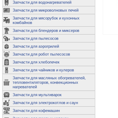
Запчасти для водонагревателей
К
Э
М
х
Запчасти для микроволновых печей
м
Т
М
д
М
Запчасти для мясорубок и кухонных
м
Т
Н
комбайнов
М
Ш
х
П
т
к
Запчасти для блендеров и миксеров
в
П
Лампочки 
С
Запчасти для пылесосов
Ч
В
К
д
Г
х
Д
ф
Запчасти для аэрогрилей
м
Дозаторы 
п
с
машин
Диоды и пр
Запчасти для робот пылесосов
ТЭНы для 
Ш
микроволн
К
б
Щитки для
В
Запчасти для хлебопечек
Щетки для
М
Корпуса ш
с
п
Запчасти для чайников и кулеров
Л
П
С
п
Т
Датчики те
Запчасти для масляных обогревателей,
н
П
термопредо
Насадки д
тепловентиляторов, конвекционных
с
с
Т
нагревателей
о
В
Запчасти для мультиварок
К
П
Люки, стек
К
стиральны
Запчасти для электрокотлов и саун
Прочее
д
П
Запчасти для кофемашин
ТЭНы
Лампочки 
З