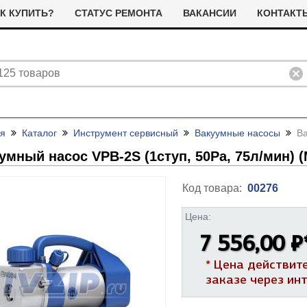
К КУПИТЬ?
СТАТУС РЕМОНТА
ВАКАНСИИ
КОНТАКТ
ая
Каталог
Инструмент сервисный
Вакуумные насосы
Ва
умный насос VPB-2S (1ступ, 50Pa, 75л/
мин) (
Код товара:
00276
Цена:
ливные помпы (насосы) для
ТЭНы для стиральных машин
7 556,00 ₽
тиральных машин
я сушильных машин
Фильтра для сушильных машин
* Цена действит
Термостаты (терморегуляторы)
олодильные компрессоры
альники бака для стиральных
Ремни привода для стиральных
заказе через ин
и дачтики для холодильников
ашин
машин
ЭНы для посудомоечных
Насосы для посудомоечных
 и датчики для сушильных
ашин
машин
Прочее для сушильных машин