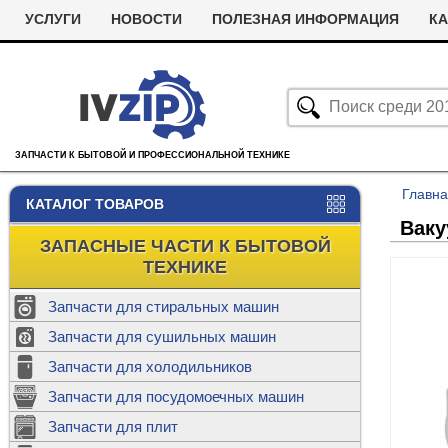
УСЛУГИ
НОВОСТИ
ПОЛЕЗНАЯ ИНФОРМАЦИЯ
КА
ЗАПЧАСТИ К БЫТОВОЙ И ПРОФЕССИОНАЛЬНОЙ ТЕХНИКЕ
Главн
КАТАЛОГ ТОВАРОВ
Ваку
ЗАПАСНЫЕ ЧАСТИ К БЫТОВОЙ
ТЕХНИКЕ
Запчасти для стиральных машин
С
Запчасти для сушильных машин
с
Запчасти для холодильников
Ролики дл
Запчасти для посудомоечных машин
Х
С
м
Т
Запчасти для плит
Термостаты
м
машин