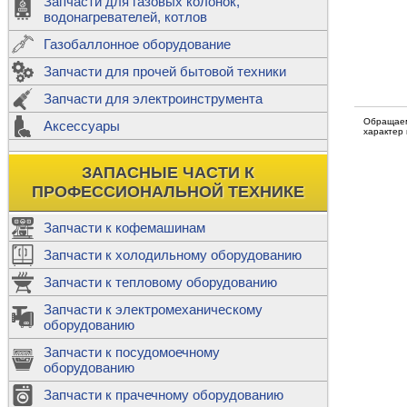
Запчасти для газовых колонок,
к
Двигатели
водонагревателей, котлов
Теплообме
Газобаллонное оборудование
М
Запчасти для прочей бытовой техники
Баллоны
ш
Трубы сое
Запчасти для электроинструмента
Н
Обращаем
Ф
Аксессуары
В
характер
Шланги
к
Х
Т
Подводки 
ЗАПАСНЫЕ ЧАСТИ К
т
Предохран
ПРОФЕССИОНАЛЬНОЙ ТЕХНИКЕ
Запчасти к кофемашинам
Запчасти к холодильному оборудованию
Т
Запчасти к тепловому оборудованию
Р
Запчасти к электромеханическому
Э
оборудованию
Р
Т
Запчасти к посудомоечному
(
оборудованию
К
М
Запчасти к прачечному оборудованию
С
Р