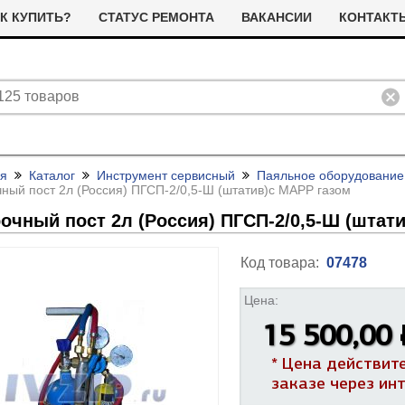
К КУПИТЬ?
СТАТУС РЕМОНТА
ВАКАНСИИ
КОНТАКТ
ая
Каталог
Инструмент сервисный
Паяльное оборудование
ный пост 2л (Россия) ПГСП-2/
0,5-Ш (штатив)с MAPP газом
очный пост 2л (Россия) ПГСП-2/
0,5-Ш (штат
Код товара:
07478
ливные помпы (насосы) для
Цена:
ТЭНы для стиральных машин
тиральных машин
15 500,00 
я сушильных машин
Фильтра для сушильных машин
Термостаты (терморегуляторы)
олодильные компрессоры
* Цена действит
альники бака для стиральных
Ремни привода для стиральных
и дачтики для холодильников
ашин
машин
ЭНы для посудомоечных
Насосы для посудомоечных
заказе через ин
 и датчики для сушильных
ашин
машин
Прочее для сушильных машин