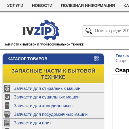
УСЛУГИ
НОВОСТИ
ПОЛЕЗНАЯ ИНФОРМАЦИЯ
КА
ЗАПЧАСТИ К БЫТОВОЙ И ПРОФЕССИОНАЛЬНОЙ ТЕХНИКЕ
Главн
КАТАЛОГ ТОВАРОВ
Свароч
Свар
ЗАПАСНЫЕ ЧАСТИ К БЫТОВОЙ
ТЕХНИКЕ
Запчасти для стиральных машин
С
Запчасти для сушильных машин
с
Запчасти для холодильников
Ролики дл
Запчасти для посудомоечных машин
Х
С
м
Т
Запчасти для плит
Термостаты
м
машин