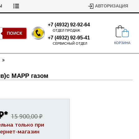
Ы
АВТОРИЗАЦИЯ
+7 (4932) 92-92-64
ОТДЕЛ ПРОДАЖ
ПОИСК
+7 (4932) 92-95-41
КОРЗИНА
СЕРВИСНЫЙ ОТДЕЛ
ив)с MAPP газом
Подшипники для стиральных
машин
₽
*
Ремни для сушильных машин
15 900,00 ₽
Испарители, конденсаторы для
ельна только при
Патрубки для стиральных
холодильников
машин
тернет-магазин
Уплотнители двери для
посудомоечных машин