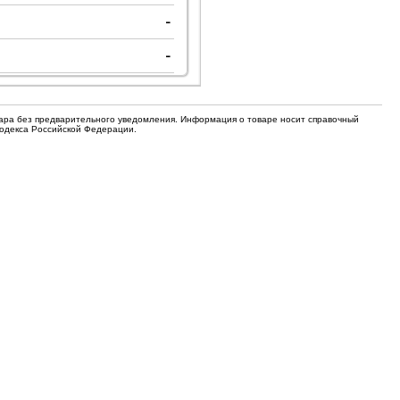
для кофемашин
-
Электронные компоненты
-
Защитные термостаты для
Редукторы, манометры, вентили
кофемашин
Ремкомплекты для газовых котлов,
Электомагнитные клапана
колонок
вара без предварительного уведомления. Информация о товаре носит справочный
Щетки
Кодекса Российской Федерации.
Прочее
Прочее
Прочее
Вентили запорные
Термостаты
Абразивные диски
Обратные клапаны
Вентиляторы и крыльчатки
ТЭНы
Шнеки