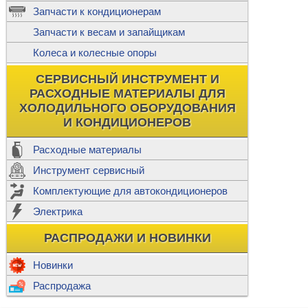
ж
Запчасти к кондиционерам
С
Т
Прочее
Запчасти к весам и запайщикам
П
К
Н
Колеса и колесные опоры
Прочее для
М
Колеса без
СЕРВИСНЫЙ ИНСТРУМЕНТ И
Ш
РАСХОДНЫЕ МАТЕРИАЛЫ ДЛЯ
Н
Ф
ХОЛОДИЛЬНОГО ОБОРУДОВАНИЯ
И КОНДИЦИОНЕРОВ
Прочее дл
Расходные материалы
Инструмент сервисный
Ф
Комплектующие для автокондиционеров
И
В
Электрика
а
П
К
РАСПРОДАЖИ И НОВИНКИ
м
Р
Прочее
Новинки
Ф
Р
Распродажа
Т