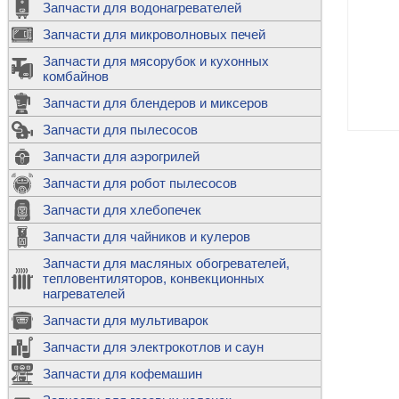
Запчасти для водонагревателей
К
Э
М
х
Запчасти для микроволновых печей
м
Т
М
д
М
Запчасти для мясорубок и кухонных
м
Т
Н
комбайнов
М
Ш
х
П
т
к
Запчасти для блендеров и миксеров
в
П
Лампочки 
С
Запчасти для пылесосов
Ч
В
К
д
Г
х
Д
ф
Запчасти для аэрогрилей
м
Дозаторы 
п
с
машин
Диоды и пр
Запчасти для робот пылесосов
ТЭНы для 
Ш
микроволн
К
б
Щитки для
В
Запчасти для хлебопечек
Щетки для
М
Корпуса ш
с
п
Запчасти для чайников и кулеров
Л
П
С
п
Т
Датчики те
Запчасти для масляных обогревателей,
н
П
термопредо
Насадки д
тепловентиляторов, конвекционных
с
с
Т
нагревателей
о
В
Запчасти для мультиварок
К
П
Люки, стек
К
стиральны
Запчасти для электрокотлов и саун
Прочее
д
П
Запчасти для кофемашин
ТЭНы
Лампочки 
З