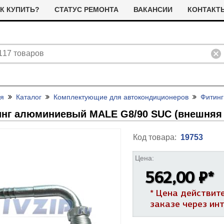
К КУПИТЬ?
СТАТУС РЕМОНТА
ВАКАНСИИ
КОНТАКТ
ая
Каталог
Комплектующие для автокондиционеров
Фитинг
нг алюминиевый MALE G8/
90 SUC (внешняя
Код товара:
19753
Цена:
ливные помпы (насосы) для
ТЭНы для стиральных машин
562,00 ₽
*
тиральных машин
я сушильных машин
Фильтра для сушильных машин
* Цена действит
Термостаты (терморегуляторы)
олодильные компрессоры
альники бака для стиральных
Ремни привода для стиральных
заказе через ин
и дачтики для холодильников
ашин
машин
ЭНы для посудомоечных
Насосы для посудомоечных
 и датчики для сушильных
ашин
машин
Прочее для сушильных машин