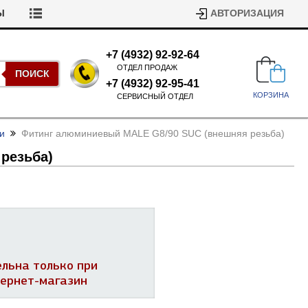
Ы
АВТОРИЗАЦИЯ
+7 (4932) 92-92-64
ОТДЕЛ ПРОДАЖ
ПОИСК
+7 (4932) 92-95-41
КОРЗИНА
СЕРВИСНЫЙ ОТДЕЛ
и
Фитинг алюминиевый MALE G8/
90 SUC (внешняя резьба)
 резьба)
Подшипники для стиральных
машин
Ремни для сушильных машин
ельна только при
Испарители, конденсаторы для
Патрубки для стиральных
тернет-магазин
холодильников
машин
Уплотнители двери для
посудомоечных машин