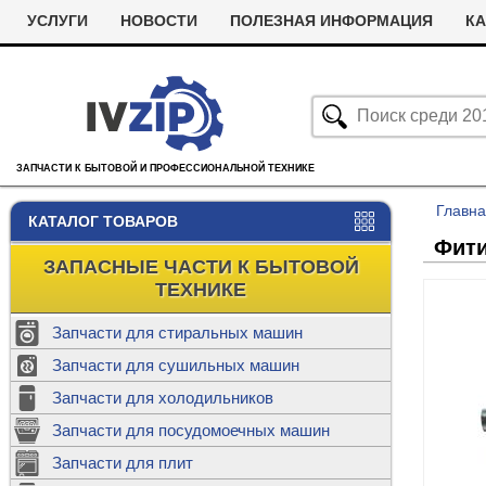
УСЛУГИ
НОВОСТИ
ПОЛЕЗНАЯ ИНФОРМАЦИЯ
КА
ЗАПЧАСТИ К БЫТОВОЙ И ПРОФЕССИОНАЛЬНОЙ ТЕХНИКЕ
Главн
КАТАЛОГ ТОВАРОВ
Фити
ЗАПАСНЫЕ ЧАСТИ К БЫТОВОЙ
ТЕХНИКЕ
Запчасти для стиральных машин
С
Запчасти для сушильных машин
с
Запчасти для холодильников
Ролики дл
Запчасти для посудомоечных машин
Х
С
м
Т
Запчасти для плит
Термостаты
м
машин