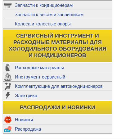
ж
Запчасти к кондиционерам
С
Т
Прочее
Запчасти к весам и запайщикам
П
К
Н
Колеса и колесные опоры
Прочее для
М
Колеса без
СЕРВИСНЫЙ ИНСТРУМЕНТ И
Ш
РАСХОДНЫЕ МАТЕРИАЛЫ ДЛЯ
Н
Ф
ХОЛОДИЛЬНОГО ОБОРУДОВАНИЯ
И КОНДИЦИОНЕРОВ
Прочее дл
Расходные материалы
Инструмент сервисный
Ф
Комплектующие для автокондиционеров
И
В
Электрика
а
П
К
РАСПРОДАЖИ И НОВИНКИ
м
Р
Прочее
Новинки
Ф
Р
Распродажа
Т