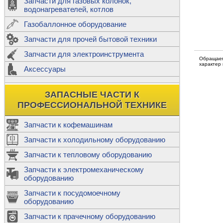
Запчасти для газовых колонок,
к
Двигатели
водонагревателей, котлов
Теплообме
Газобаллонное оборудование
М
Запчасти для прочей бытовой техники
Баллоны
ш
Трубы сое
Запчасти для электроинструмента
Н
Обращаем
характер
Ф
Аксессуары
В
Шланги
к
Х
Т
Подводки 
ЗАПАСНЫЕ ЧАСТИ К
т
Предохран
ПРОФЕССИОНАЛЬНОЙ ТЕХНИКЕ
Запчасти к кофемашинам
Запчасти к холодильному оборудованию
Т
Запчасти к тепловому оборудованию
Р
Запчасти к электромеханическому
Э
оборудованию
Р
Т
Запчасти к посудомоечному
(
оборудованию
К
М
Запчасти к прачечному оборудованию
С
Р