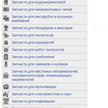
Запчасти для водонагревателей
К
Э
М
х
Запчасти для микроволновых печей
м
Т
М
д
М
Запчасти для мясорубок и кухонных
м
Т
Н
комбайнов
М
Ш
х
П
т
к
Запчасти для блендеров и миксеров
в
П
Лампочки 
С
Запчасти для пылесосов
Ч
В
К
д
Г
х
Д
ф
Запчасти для аэрогрилей
м
Дозаторы 
п
с
машин
Диоды и пр
Запчасти для робот пылесосов
ТЭНы для 
Ш
микроволн
К
б
Щитки для
В
Запчасти для хлебопечек
Щетки для
М
Корпуса ш
с
п
Запчасти для чайников и кулеров
Л
П
С
п
Т
Датчики те
Запчасти для масляных обогревателей,
н
П
термопредо
Насадки д
тепловентиляторов, конвекционных
с
с
Т
нагревателей
о
В
Запчасти для мультиварок
К
П
Люки, стек
К
стиральны
Запчасти для электрокотлов и саун
Прочее
д
П
Запчасти для кофемашин
ТЭНы
Лампочки 
З