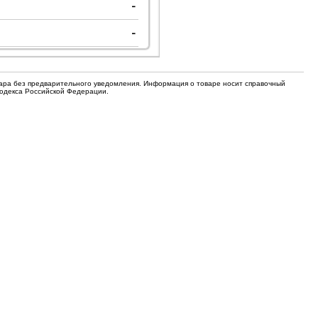
-
для кофемашин
Электронные компоненты
-
Защитные термостаты для
Редукторы, манометры, вентили
кофемашин
Ремкомплекты для газовых котлов,
Электомагнитные клапана
колонок
вара без предварительного уведомления. Информация о товаре носит справочный
Кодекса Российской Федерации.
Щетки
Прочее
Прочее
Прочее
Вентили запорные
Термостаты
Абразивные диски
Обратные клапаны
Вентиляторы и крыльчатки
ТЭНы
Шнеки