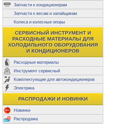
ж
Запчасти к кондиционерам
С
Т
Прочее
Запчасти к весам и запайщикам
П
К
Н
Колеса и колесные опоры
Прочее для
М
Колеса без
СЕРВИСНЫЙ ИНСТРУМЕНТ И
Ш
РАСХОДНЫЕ МАТЕРИАЛЫ ДЛЯ
Н
Ф
ХОЛОДИЛЬНОГО ОБОРУДОВАНИЯ
И КОНДИЦИОНЕРОВ
Прочее дл
Расходные материалы
Инструмент сервисный
Ф
Комплектующие для автокондиционеров
И
В
Электрика
а
П
К
РАСПРОДАЖИ И НОВИНКИ
м
Р
Прочее
Новинки
Ф
Р
Распродажа
Т