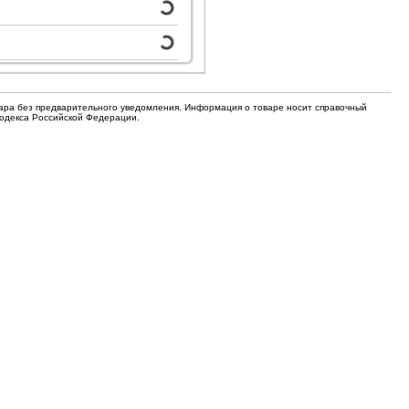
для кофемашин
Электронные компоненты
Защитные термостаты для
Редукторы, манометры, вентили
кофемашин
Ремкомплекты для газовых котлов,
Электомагнитные клапана
колонок
вара без предварительного уведомления. Информация о товаре носит справочный
Кодекса Российской Федерации.
Щетки
Прочее
Прочее
Прочее
Вентили запорные
Термостаты
Абразивные диски
Обратные клапаны
Вентиляторы и крыльчатки
ТЭНы
Шнеки