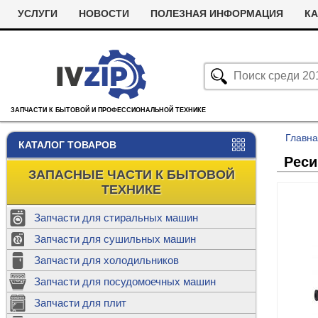
УСЛУГИ
НОВОСТИ
ПОЛЕЗНАЯ ИНФОРМАЦИЯ
КА
ЗАПЧАСТИ К БЫТОВОЙ И ПРОФЕССИОНАЛЬНОЙ ТЕХНИКЕ
Главн
КАТАЛОГ ТОВАРОВ
Реси
ЗАПАСНЫЕ ЧАСТИ К БЫТОВОЙ
ТЕХНИКЕ
Запчасти для стиральных машин
С
Запчасти для сушильных машин
с
Запчасти для холодильников
Ролики дл
Запчасти для посудомоечных машин
Х
С
м
Т
Запчасти для плит
Термостаты
м
машин