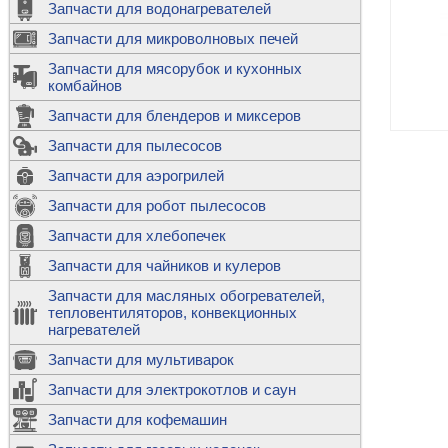
Запчасти для водонагревателей
К
Э
М
х
Запчасти для микроволновых печей
м
Т
М
д
М
Запчасти для мясорубок и кухонных
м
Т
Н
комбайнов
М
Ш
х
П
т
к
Запчасти для блендеров и миксеров
в
П
Лампочки 
С
Запчасти для пылесосов
Ч
В
К
д
Г
х
Д
ф
Запчасти для аэрогрилей
м
Дозаторы 
п
с
машин
Диоды и пр
Запчасти для робот пылесосов
ТЭНы для 
Ш
микроволн
К
б
Щитки для
В
Запчасти для хлебопечек
Щетки для
М
Корпуса ш
с
п
Запчасти для чайников и кулеров
Л
П
С
п
Т
Датчики те
Запчасти для масляных обогревателей,
н
П
термопредо
Насадки д
тепловентиляторов, конвекционных
с
с
Т
нагревателей
о
В
Запчасти для мультиварок
К
П
Люки, стек
К
стиральны
Запчасти для электрокотлов и саун
Прочее
д
П
Запчасти для кофемашин
ТЭНы
Лампочки 
З