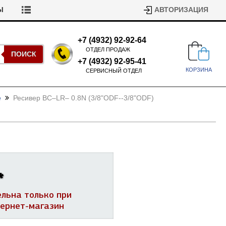
Ы
АВТОРИЗАЦИЯ
+7 (4932) 92-92-64
ОТДЕЛ ПРОДАЖ
ПОИСК
+7 (4932) 92-95-41
КОРЗИНА
СЕРВИСНЫЙ ОТДЕЛ
е
Ресивер BC–LR– 0.8N (3/
8"ODF--3/
8"ODF)
Подшипники для стиральных
*
машин
Ремни для сушильных машин
ельна только при
Испарители, конденсаторы для
Патрубки для стиральных
тернет-магазин
холодильников
машин
Уплотнители двери для
посудомоечных машин