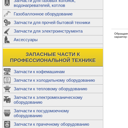
Запчасти для газовых колонок,
к
Двигатели
водонагревателей, котлов
Теплообме
Газобаллонное оборудование
М
Запчасти для прочей бытовой техники
Баллоны
ш
Трубы сое
Запчасти для электроинструмента
Н
Обращаем
характер
Ф
Аксессуары
В
Шланги
к
Х
Т
Подводки 
ЗАПАСНЫЕ ЧАСТИ К
т
Предохран
ПРОФЕССИОНАЛЬНОЙ ТЕХНИКЕ
Запчасти к кофемашинам
Запчасти к холодильному оборудованию
Т
Запчасти к тепловому оборудованию
Р
Запчасти к электромеханическому
Э
оборудованию
Р
Т
Запчасти к посудомоечному
(
оборудованию
К
М
Запчасти к прачечному оборудованию
С
Р