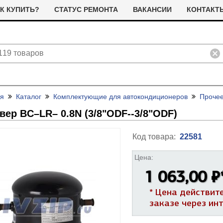
К КУПИТЬ?
СТАТУС РЕМОНТА
ВАКАНСИИ
КОНТАКТ
ая
Каталог
Комплектующие для автокондиционеров
Проче
вер BC–LR– 0.8N (3/
8"ODF--3/
8"ODF)
Код товара:
22581
Цена:
ливные помпы (насосы) для
ТЭНы для стиральных машин
1 063,00 ₽
тиральных машин
я сушильных машин
Фильтра для сушильных машин
* Цена действит
Термостаты (терморегуляторы)
олодильные компрессоры
альники бака для стиральных
Ремни привода для стиральных
заказе через ин
и дачтики для холодильников
ашин
машин
ЭНы для посудомоечных
Насосы для посудомоечных
 и датчики для сушильных
ашин
машин
Прочее для сушильных машин