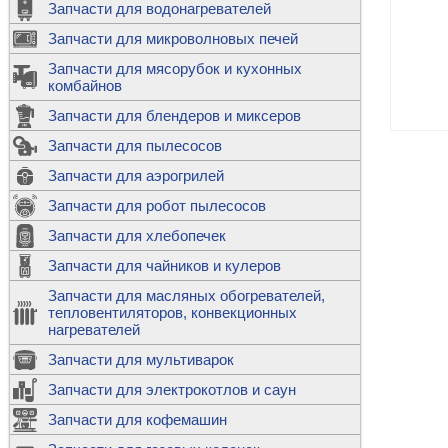
Запчасти для водонагревателей
К
Э
М
х
Запчасти для микроволновых печей
м
Т
М
д
М
Запчасти для мясорубок и кухонных
м
Т
Н
комбайнов
М
Ш
х
П
т
к
Запчасти для блендеров и миксеров
в
П
Лампочки 
С
Запчасти для пылесосов
Ч
В
К
д
Г
х
Д
ф
Запчасти для аэрогрилей
м
Дозаторы 
п
с
машин
Диоды и пр
Запчасти для робот пылесосов
ТЭНы для 
Ш
микроволн
К
б
Щитки для
В
Запчасти для хлебопечек
Щетки для
М
Корпуса ш
с
п
Запчасти для чайников и кулеров
Л
П
С
п
Т
Датчики те
Запчасти для масляных обогревателей,
н
П
термопредо
Насадки д
тепловентиляторов, конвекционных
с
с
Т
нагревателей
о
В
Запчасти для мультиварок
К
П
Люки, стек
К
стиральны
Запчасти для электрокотлов и саун
Прочее
д
П
Запчасти для кофемашин
ТЭНы
Лампочки 
З