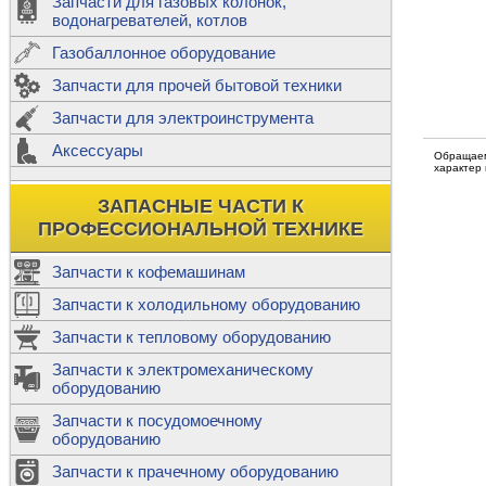
Запчасти для газовых колонок,
к
Двигатели
водонагревателей, котлов
Теплообме
Газобаллонное оборудование
М
Запчасти для прочей бытовой техники
Баллоны
ш
Трубы сое
Запчасти для электроинструмента
Н
Ф
Аксессуары
В
Обращаем
Шланги
к
характер
Х
Т
Подводки 
ЗАПАСНЫЕ ЧАСТИ К
т
Предохран
ПРОФЕССИОНАЛЬНОЙ ТЕХНИКЕ
Запчасти к кофемашинам
Запчасти к холодильному оборудованию
Т
Запчасти к тепловому оборудованию
Р
Запчасти к электромеханическому
Э
оборудованию
Р
Т
Запчасти к посудомоечному
(
оборудованию
К
М
Запчасти к прачечному оборудованию
С
Р