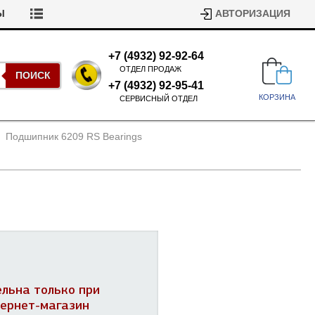
Ы
АВТОРИЗАЦИЯ
+7 (4932) 92-92-64
ОТДЕЛ ПРОДАЖ
ПОИСК
+7 (4932) 92-95-41
КОРЗИНА
СЕРВИСНЫЙ ОТДЕЛ
Подшипник 6209 RS Bearings
Подшипники для стиральных
машин
Ремни для сушильных машин
Испарители, конденсаторы для
Патрубки для стиральных
холодильников
ельна только при
машин
Уплотнители двери для
тернет-магазин
посудомоечных машин