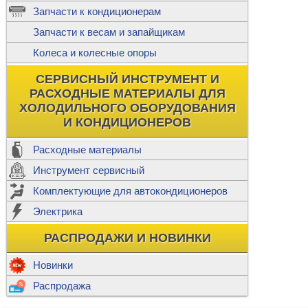
ж
Запчасти к кондиционерам
С
Т
Прочее
Запчасти к весам и запайщикам
П
К
Н
Колеса и колесные опоры
Прочее для
М
Колеса без
СЕРВИСНЫЙ ИНСТРУМЕНТ И
Ш
РАСХОДНЫЕ МАТЕРИАЛЫ ДЛЯ
Н
Ф
ХОЛОДИЛЬНОГО ОБОРУДОВАНИЯ
И КОНДИЦИОНЕРОВ
Прочее дл
Расходные материалы
Инструмент сервисный
Ф
Комплектующие для автокондиционеров
И
В
Электрика
а
П
К
РАСПРОДАЖИ И НОВИНКИ
м
Р
Прочее
Новинки
Ф
Р
Распродажа
Т