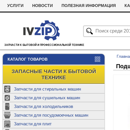
УСЛУГИ
НОВОСТИ
ПОЛЕЗНАЯ ИНФОРМАЦИЯ
КА
ЗАПЧАСТИ К БЫТОВОЙ И ПРОФЕССИОНАЛЬНОЙ ТЕХНИКЕ
Главн
КАТАЛОГ ТОВАРОВ
Подш
ЗАПАСНЫЕ ЧАСТИ К БЫТОВОЙ
ТЕХНИКЕ
Запчасти для стиральных машин
С
Запчасти для сушильных машин
с
Запчасти для холодильников
Ролики дл
Запчасти для посудомоечных машин
Х
С
м
Т
Запчасти для плит
Термостаты
м
машин