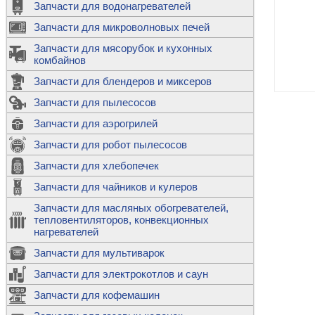
Запчасти для водонагревателей
К
Э
М
х
Запчасти для микроволновых печей
м
Т
М
д
М
Запчасти для мясорубок и кухонных
м
Т
Н
комбайнов
М
Ш
х
П
т
к
Запчасти для блендеров и миксеров
в
П
Лампочки 
С
Запчасти для пылесосов
Ч
В
К
д
Г
х
Д
ф
Запчасти для аэрогрилей
м
Дозаторы 
п
с
машин
Диоды и пр
Запчасти для робот пылесосов
ТЭНы для 
Ш
микроволн
К
б
Щитки для
В
Запчасти для хлебопечек
Щетки для
М
Корпуса ш
с
п
Запчасти для чайников и кулеров
Л
П
С
п
Т
Датчики те
Запчасти для масляных обогревателей,
н
П
термопредо
Насадки д
тепловентиляторов, конвекционных
с
с
Т
нагревателей
о
В
Запчасти для мультиварок
К
П
Люки, стек
К
стиральны
Запчасти для электрокотлов и саун
Прочее
д
П
Запчасти для кофемашин
ТЭНы
Лампочки 
З