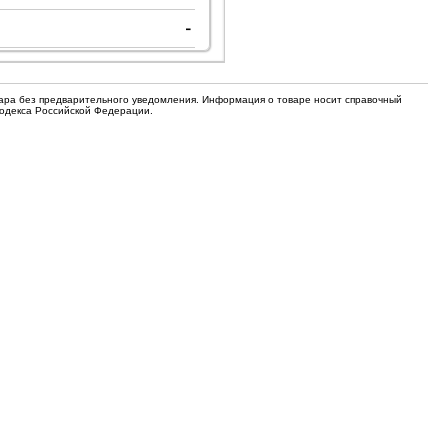
для кофемашин
-
Электронные компоненты
Защитные термостаты для
Редукторы, манометры, вентили
кофемашин
Ремкомплекты для газовых котлов,
вара без предварительного уведомления. Информация о товаре носит справочный
Электомагнитные клапана
колонок
Кодекса Российской Федерации.
Щетки
Прочее
Прочее
Прочее
Вентили запорные
Термостаты
Абразивные диски
Обратные клапаны
Вентиляторы и крыльчатки
ТЭНы
Шнеки