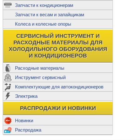
ж
Запчасти к кондиционерам
С
Т
Прочее
Запчасти к весам и запайщикам
П
К
Н
Колеса и колесные опоры
Прочее для
М
Колеса без
СЕРВИСНЫЙ ИНСТРУМЕНТ И
Ш
РАСХОДНЫЕ МАТЕРИАЛЫ ДЛЯ
Н
Ф
ХОЛОДИЛЬНОГО ОБОРУДОВАНИЯ
И КОНДИЦИОНЕРОВ
Прочее дл
Расходные материалы
Инструмент сервисный
Ф
Комплектующие для автокондиционеров
И
В
Электрика
а
П
К
РАСПРОДАЖИ И НОВИНКИ
м
Р
Прочее
Новинки
Ф
Р
Распродажа
Т