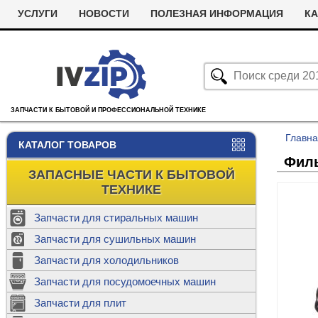
УСЛУГИ
НОВОСТИ
ПОЛЕЗНАЯ ИНФОРМАЦИЯ
КА
ЗАПЧАСТИ К БЫТОВОЙ И ПРОФЕССИОНАЛЬНОЙ ТЕХНИКЕ
Главн
КАТАЛОГ ТОВАРОВ
Филь
ЗАПАСНЫЕ ЧАСТИ К БЫТОВОЙ
ТЕХНИКЕ
Запчасти для стиральных машин
С
Запчасти для сушильных машин
с
Запчасти для холодильников
Ролики дл
Запчасти для посудомоечных машин
Х
С
м
Т
Запчасти для плит
Термостаты
м
машин