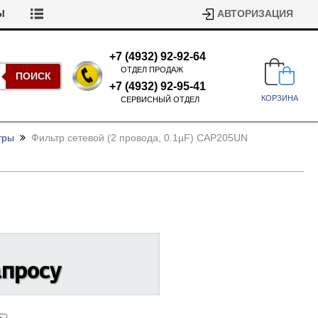
Ы
АВТОРИЗАЦИЯ
+7 (4932) 92-92-64
ОТДЕЛ ПРОДАЖ
ПОИСК
+7 (4932) 92-95-41
КОРЗИНА
СЕРВИСНЫЙ ОТДЕЛ
тры
Фильтр сетевой (2 провода, 0.1µF) CAP205UN
Подшипники для стиральных
машин
Ремни для сушильных машин
апросу
Испарители, конденсаторы для
Патрубки для стиральных
холодильников
машин
Уплотнители двери для
посудомоечных машин