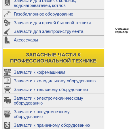
Запчасти для газовых колонок,
к
Двигатели
водонагревателей, котлов
Теплообме
Газобаллонное оборудование
М
Запчасти для прочей бытовой техники
Баллоны
ш
Обращаем
Трубы сое
Запчасти для электроинструмента
Н
характер
Ф
Аксессуары
В
Шланги
к
Х
Т
Подводки 
ЗАПАСНЫЕ ЧАСТИ К
т
Предохран
ПРОФЕССИОНАЛЬНОЙ ТЕХНИКЕ
Запчасти к кофемашинам
Запчасти к холодильному оборудованию
Т
Запчасти к тепловому оборудованию
Р
Запчасти к электромеханическому
Э
оборудованию
Р
Т
Запчасти к посудомоечному
(
оборудованию
К
М
Запчасти к прачечному оборудованию
С
Р