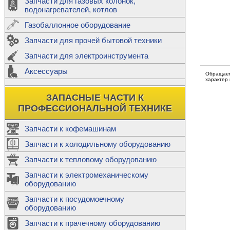
Запчасти для газовых колонок,
к
Двигатели
водонагревателей, котлов
Теплообме
Газобаллонное оборудование
М
Запчасти для прочей бытовой техники
Баллоны
ш
Трубы сое
Запчасти для электроинструмента
Н
Ф
Аксессуары
В
Обращаем
Шланги
к
характер
Х
Т
Подводки 
ЗАПАСНЫЕ ЧАСТИ К
т
Предохран
ПРОФЕССИОНАЛЬНОЙ ТЕХНИКЕ
Запчасти к кофемашинам
Запчасти к холодильному оборудованию
Т
Запчасти к тепловому оборудованию
Р
Запчасти к электромеханическому
Э
оборудованию
Р
Т
Запчасти к посудомоечному
(
оборудованию
К
М
Запчасти к прачечному оборудованию
С
Р