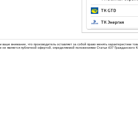
Уплотнители для кофемашин
офемашин
нники
Термопары, свечи розжига
ТК GTD
оторы кофемолок, редуктора,
ТК Энергия
ТЭНы для кофемашин
Горелки газовые
естерни для кофемашин
динительные
Мембраны
агревательные элементы
Насосы для бытовой техники
ильтры, насосы для
ыключатели и кнопки
Ремни
Прочее для кофемашин
 ваше внимание, что производитель оставляет за собой право менять характеристики то
Прочее
офемашин
 и не является публичной офертой, определяемой положениями Статьи 437 Гражданского 
имия
Шланги
ермостаты для бытовой
газовые
Прокладки, уплотнители
Прочее для бытовой техники
ехники
ители
ЭНы
Прокладки и уплотнители
еле и регуляторы давления
Соленоидные вентили
лектроконфорки для плит
Уплотнители
емни
Валы, шкивы
ерморегулирующие вентили
Виброгасители
ТРВ)
раны
Клапана
одули управления
Насосы
альники
Моторы, редукторы
есиверы, отделители