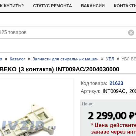
К КУПИТЬ?
СТАТУС РЕМОНТА
ВАКАНСИИ
КОНТАКТ
ая
Каталог
Запчасти для стиральных машин
УБЛ
УБЛ BE
BEKO (3 контакта) INT009AC/
2004030000
Код товара:
21623
Артикул:
INT009AC,
20
ливные помпы (насосы) для
ТЭНы для стиральных машин
Цена:
тиральных машин
я сушильных машин
Фильтра для сушильных машин
2 299,00 ₽
Термостаты (терморегуляторы)
олодильные компрессоры
альники бака для стиральных
Ремни привода для стиральных
и дачтики для холодильников
* Цена действит
ашин
машин
ЭНы для посудомоечных
Насосы для посудомоечных
 и датчики для сушильных
заказе через ин
ашин
машин
Прочее для сушильных машин