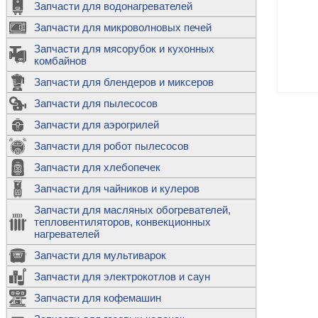
Запчасти для водонагревателей
К
Э
М
х
Запчасти для микроволновых печей
м
Т
М
д
М
Запчасти для мясорубок и кухонных
м
Т
Н
комбайнов
М
Ш
х
П
т
к
Запчасти для блендеров и миксеров
в
П
Лампочки 
С
Запчасти для пылесосов
Ч
В
К
д
Г
х
Д
ф
Запчасти для аэрогрилей
м
Дозаторы 
п
с
машин
Диоды и пр
Запчасти для робот пылесосов
ТЭНы для 
Ш
микроволн
К
б
Щитки для
В
Запчасти для хлебопечек
Щетки для
М
Корпуса ш
с
п
Запчасти для чайников и кулеров
Л
П
С
п
Т
Датчики те
Запчасти для масляных обогревателей,
н
П
термопредо
Насадки д
тепловентиляторов, конвекционных
с
с
Т
нагревателей
о
В
Запчасти для мультиварок
К
П
Люки, стек
К
стиральны
Запчасти для электрокотлов и саун
Прочее
д
П
Запчасти для кофемашин
ТЭНы
Лампочки 
З