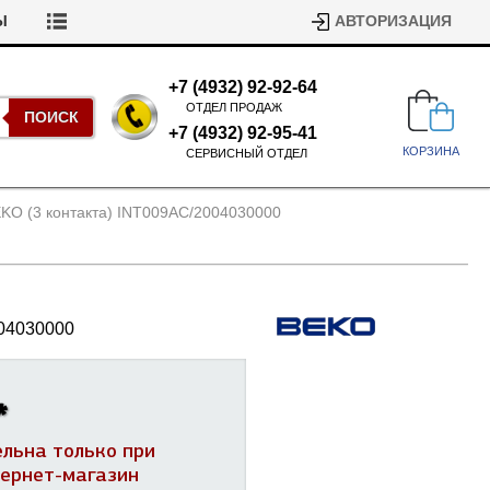
Ы
АВТОРИЗАЦИЯ
+7 (4932) 92-92-64
ОТДЕЛ ПРОДАЖ
ПОИСК
+7 (4932) 92-95-41
КОРЗИНА
СЕРВИСНЫЙ ОТДЕЛ
KO (3 контакта) INT009AC/
2004030000
04030000
Подшипники для стиральных
машин
Ремни для сушильных машин
*
Испарители, конденсаторы для
Патрубки для стиральных
холодильников
ельна только при
машин
Уплотнители двери для
тернет-магазин
посудомоечных машин