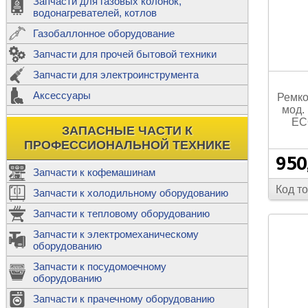
Запчасти для газовых колонок,
к
Двигатели
водонагревателей, котлов
Теплообме
Газобаллонное оборудование
М
Запчасти для прочей бытовой техники
Баллоны
ш
Трубы сое
Запчасти для электроинструмента
Н
Ф
Аксессуары
Ремко
В
Шланги
к
мод.
Х
Т
Подводки 
EC
ЗАПАСНЫЕ ЧАСТИ К
т
Предохран
ПРОФЕССИОНАЛЬНОЙ ТЕХНИКЕ
950
Запчасти к кофемашинам
Код т
Запчасти к холодильному оборудованию
Т
Запчасти к тепловому оборудованию
Р
Запчасти к электромеханическому
Э
оборудованию
Р
Т
Запчасти к посудомоечному
(
оборудованию
К
М
Запчасти к прачечному оборудованию
С
Р