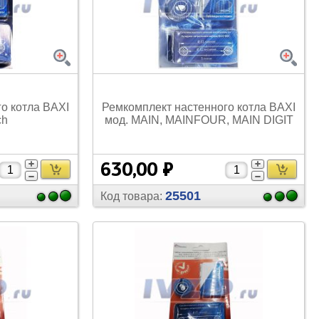
для кофемашин
Электронные компоненты
Защитные термостаты для
Редукторы, манометры, вентили
кофемашин
Ремкомплекты для газовых котлов,
Электомагнитные клапана
колонок
Щетки
о котла BAXI
Ремкомплект настенного котла BAXI
ch
мод. MAIN, MAINFOUR, MAIN DIGIT
Прочее
Прочее
630,00 ₽
25501
Код товара:
Прочее
Вентили запорные
Термостаты
Абразивные диски
Обратные клапаны
Вентиляторы и крыльчатки
ТЭНы
Шнеки