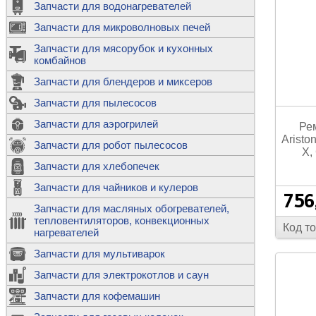
Запчасти для водонагревателей
К
Э
М
х
Запчасти для микроволновых печей
м
Т
М
д
М
Запчасти для мясорубок и кухонных
м
Т
Н
комбайнов
М
Ш
х
П
т
к
Запчасти для блендеров и миксеров
в
П
Лампочки 
С
Запчасти для пылесосов
Ч
В
К
д
Г
х
Д
ф
Запчасти для аэрогрилей
м
Ре
Дозаторы 
п
с
Arist
машин
Диоды и пр
Запчасти для робот пылесосов
ТЭНы для 
Ш
X,
микроволн
К
б
Щитки для
В
Запчасти для хлебопечек
Щетки для
М
Корпуса ш
с
п
Запчасти для чайников и кулеров
Л
П
756
С
п
Т
Датчики те
Запчасти для масляных обогревателей,
н
П
термопредо
Насадки д
тепловентиляторов, конвекционных
с
с
Т
Код т
нагревателей
о
В
Запчасти для мультиварок
К
П
Люки, стек
К
стиральны
Запчасти для электрокотлов и саун
Прочее
д
П
Запчасти для кофемашин
ТЭНы
Лампочки 
З