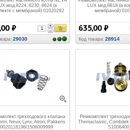
мплект настенного котла NEVA
Ремкомплект настенног
UX мод.8224, 8230, 8624 (в
LUX мод.8618 (в ко
лекте с мембраной) 01020282
мембраной) 01
,00 ₽
635,00 ₽
29030
28914
овара:
Код товара:
мплект трехходового клапана
Ремкомплект трехходо
erm, Neva, Lynx, Atron, Pakkens
Themaclassic, Combitek
0020118196/
1506009999
S1006400