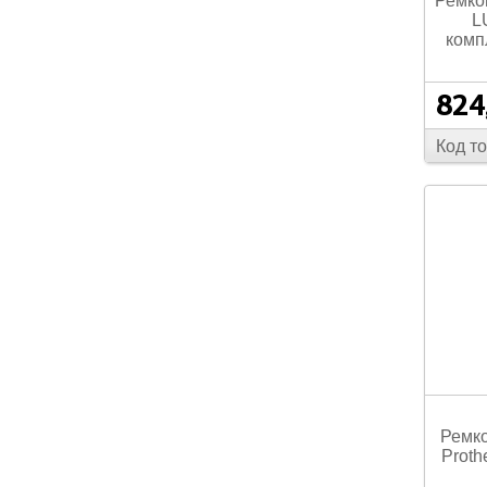
Ремко
L
комп
824
Код т
Ремко
Proth