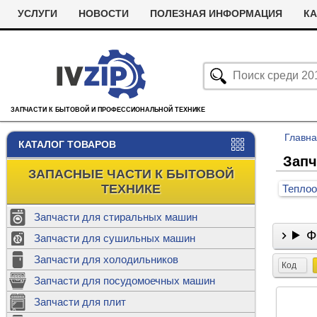
УСЛУГИ
НОВОСТИ
ПОЛЕЗНАЯ ИНФОРМАЦИЯ
КА
ЗАПЧАСТИ К БЫТОВОЙ И ПРОФЕССИОНАЛЬНОЙ ТЕХНИКЕ
Главн
КАТАЛОГ ТОВАРОВ
Запч
ЗАПАСНЫЕ ЧАСТИ К БЫТОВОЙ
ТЕХНИКЕ
Тепло
Запчасти для стиральных машин
Ф
С
Запчасти для сушильных машин
с
Запчасти для холодильников
Ролики дл
Код
Запчасти для посудомоечных машин
Х
С
м
Т
Запчасти для плит
Термостаты
м
машин