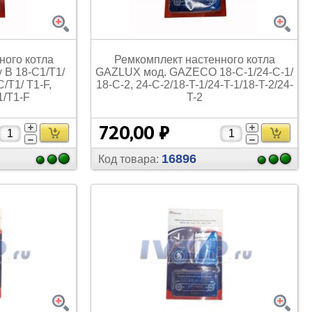
Вентиляторы и аксессуары
Прочее
Переключатели
Кронштейны, решетки,
козырьки
Платы управления
Термостаты
ного котла
Ремкомплект настенного котла
 B 18-C1/
T1/
GAZLUX мод. GAZECO 18-C-1/
24-C-1/
Прочее
Колеса неповоротные с опорой
Компрессоры для
C/
T1/
T1-F,
18-C-2, 24-C-2/
18-T-1/
24-T-1/
18-T-2/
24-
кондиционеров
Прочее
1/
T1-F
T-2
Прочее
720,00 ₽
16896
Код товара:
Труба медная
Шланги заправочные
Шланги для автокондиционеров
Масла
Выключатели, кнопки
Трубогибы
Прочее
Вентили