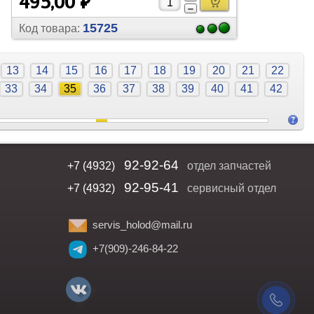
495,00 ₽
15725
Код товара:
13
14
15
16
17
18
19
20
21
22
33
34
35
36
37
38
39
40
41
42
92-92-64
+7 (4932)
отдел запчастей
92-95-41
+7 (4932)
сервисный отдел
servis_holod@mail.ru
+7(909)-246-84-22