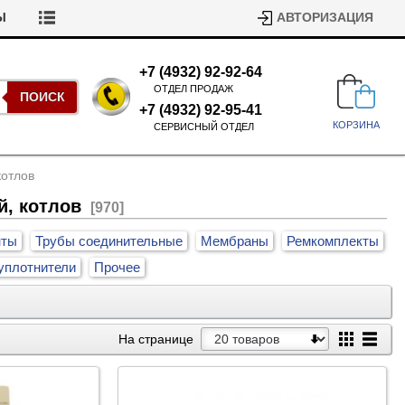
Ы
АВТОРИЗАЦИЯ
+7 (4932) 92-92-64
ОТДЕЛ ПРОДАЖ
ПОИСК
+7 (4932) 92-95-41
КОРЗИНА
СЕРВИСНЫЙ ОТДЕЛ
котлов
й, котлов
[970]
нты
Трубы соединительные
Мембраны
Ремкомплекты
уплотнители
Прочее
Подшипники для стиральных
машин
Ремни для сушильных машин
На странице
Испарители, конденсаторы для
Патрубки для стиральных
холодильников
машин
Уплотнители двери для
посудомоечных машин