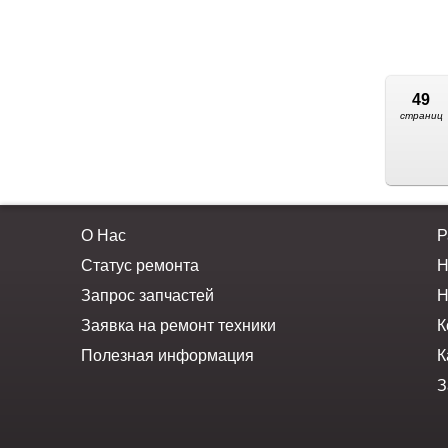
49
страниц
О Нас
Р
Статус ремонта
Н
Запрос запчастей
Н
Заявка на ремонт техники
К
Полезная информация
К
З