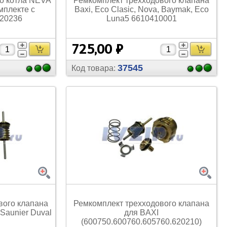
о котла NEVA
Ремкомплект трехходового клапана
мплекте с
Baxi, Eco Clasic, Nova, Baymak, Eco
020236
Luna5 6610410001
725,00 ₽
37545
Код товара:
вого клапана
Ремкомплект трехходового клапана
 Saunier Duval
для BAXI
(600750.600760.605760.620210)