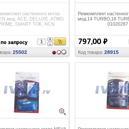
есы
Наборы инструмента
мкомплект настенного котла
Ремкомплект настенног
EN мод. ACE, DELUXE, ATMO,
мод.14 TURBO,18 TUR
PRIME, SMART TOK, NCN
01020287
акуумные насосы
Прочее
797,00 ₽
 по запросу
25502
28915
овара:
Код товара: