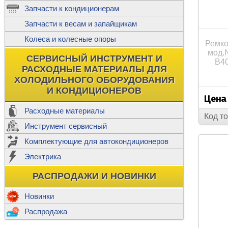
ж
Запчасти к кондиционерам
С
Т
Прочее
Запчасти к весам и запайщикам
П
К
Н
Колеса и колесные опоры
Прочее для
Ремко
мод.
М
Колеса без
СЕРВИСНЫЙ ИНСТРУМЕНТ И
Ш
B40
РАСХОДНЫЕ МАТЕРИАЛЫ ДЛЯ
Н
Ф
ХОЛОДИЛЬНОГО ОБОРУДОВАНИЯ
И КОНДИЦИОНЕРОВ
Прочее дл
Цена
Расходные материалы
Код т
Инструмент сервисный
Ф
Комплектующие для автокондиционеров
И
В
Электрика
а
П
К
РАСПРОДАЖИ И НОВИНКИ
м
Р
Прочее
Новинки
Ф
Р
Распродажа
Т