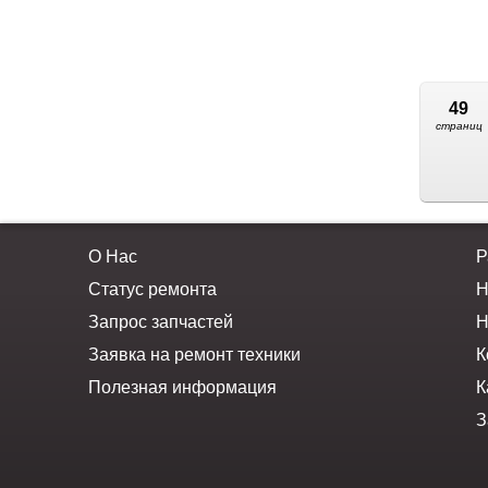
49
страниц
О Нас
Р
Статус ремонта
Н
Запрос запчастей
Н
Заявка на ремонт техники
К
Полезная информация
К
З