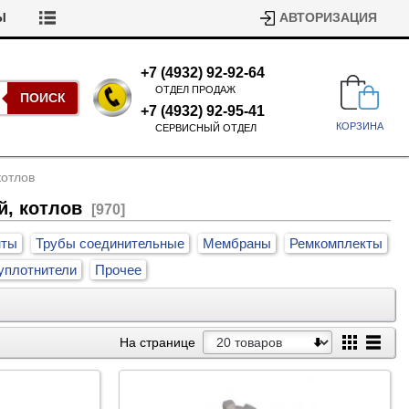
Ы
АВТОРИЗАЦИЯ
+7 (4932) 92-92-64
ОТДЕЛ ПРОДАЖ
ПОИСК
+7 (4932) 92-95-41
КОРЗИНА
СЕРВИСНЫЙ ОТДЕЛ
котлов
й, котлов
[970]
нты
Трубы соединительные
Мембраны
Ремкомплекты
уплотнители
Прочее
Подшипники для стиральных
машин
Ремни для сушильных машин
На странице
Испарители, конденсаторы для
Патрубки для стиральных
холодильников
машин
Уплотнители двери для
посудомоечных машин