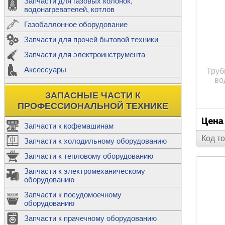
Запчасти для газовых колонок,
к
Двигатели
водонагревателей, котлов
Теплообме
Газобаллонное оборудование
М
Запчасти для прочей бытовой техники
Баллоны
ш
Трубы сое
Запчасти для электроинструмента
Н
Ф
Аксессуары
Труб
В
Шланги
к
во
Х
Т
Подводки 
ЗАПАСНЫЕ ЧАСТИ К
т
Предохран
ПРОФЕССИОНАЛЬНОЙ ТЕХНИКЕ
Цена
Запчасти к кофемашинам
Код т
Запчасти к холодильному оборудованию
Т
Запчасти к тепловому оборудованию
Р
Запчасти к электромеханическому
Э
оборудованию
Р
Т
Запчасти к посудомоечному
(
оборудованию
К
М
Запчасти к прачечному оборудованию
С
Р