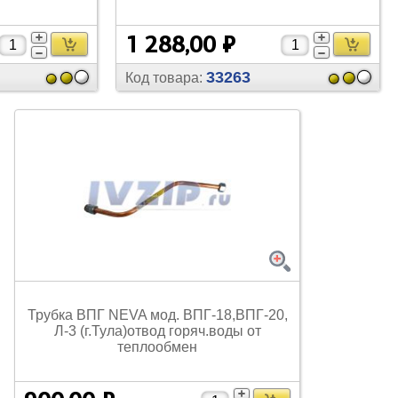
1 288,00 ₽
33263
Код товара:
Трубка ВПГ NEVA мод. ВПГ-18,ВПГ-20,
Л-3 (г.Тула)отвод горяч.воды от
теплообмен