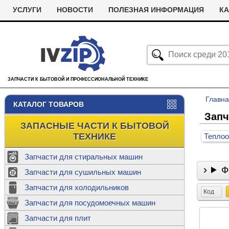
УСЛУГИ
НОВОСТИ
ПОЛЕЗНАЯ ИНФОРМАЦИЯ
КА
ЗАПЧАСТИ К БЫТОВОЙ И ПРОФЕССИОНАЛЬНОЙ ТЕХНИКЕ
Главн
КАТАЛОГ ТОВАРОВ
Запч
ЗАПАСНЫЕ ЧАСТИ К БЫТОВОЙ
ТЕХНИКЕ
Тепло
Запчасти для стиральных машин
Ф
С
Запчасти для сушильных машин
с
Запчасти для холодильников
Ролики дл
Код
Запчасти для посудомоечных машин
Х
С
м
Т
Запчасти для плит
Термостаты
м
машин