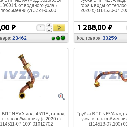
ка ВПГ NEVA (мод. 5513/
5514/
Трубка ВПГ NEVA мод. 
13/
6014, от водяного узла к
горяч. воды от тепло
еплообменнику) 3224-05.00
2020 г.) (114520-07.2
,00 ₽
1 288,00 ₽
23462
33259
овара:
Код товара:
 ВПГ NEVA мод. 4511Е, от вод.
Трубка ВПГ NEVA мод. 4
 к теплообменнику (с 2020 г.)
узла к теплообменнику
(114511-07.100) 01012702
(114513-07.100) 