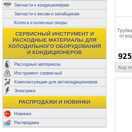
ж
Запчасти к кондиционерам
С
Т
Прочее
Запчасти к весам и запайщикам
П
К
Н
Колеса и колесные опоры
Прочее для
Трубка
М
Колеса без
СЕРВИСНЫЙ ИНСТРУМЕНТ И
Ш
от во
РАСХОДНЫЕ МАТЕРИАЛЫ ДЛЯ
Н
Ф
ХОЛОДИЛЬНОГО ОБОРУДОВАНИЯ
И КОНДИЦИОНЕРОВ
925
Прочее дл
Расходные материалы
Код т
Инструмент сервисный
Ф
Комплектующие для автокондиционеров
И
В
Электрика
а
П
К
РАСПРОДАЖИ И НОВИНКИ
м
Р
Прочее
Новинки
Ф
Р
Распродажа
Т