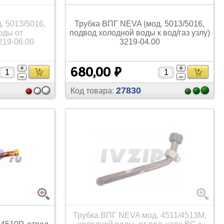
Труборасширители
. 5013/
5016,
Трубка ВПГ NEVA (мод. 5013/
5016,
оды от
подвод холодной воды к вод/
газ узлу)
219-06.00
3219-04.00
680,00 ₽
27830
Код товара:
Трубка ВПГ NEVA мод. 4511/
4513М,