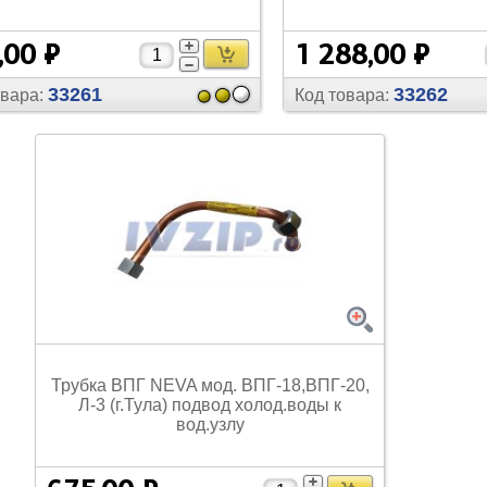
,00 ₽
1 288,00 ₽
33261
33262
овара:
Код товара:
Трубка ВПГ NEVA мод. ВПГ-18,ВПГ-20,
Л-3 (г.Тула) подвод холод.воды к
вод.узлу