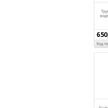
В
Тру
водя
В
650
Код т