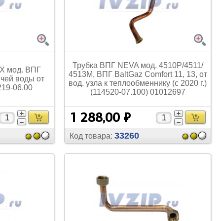
для кофемашин
Электронные компоненты
Защитные термостаты для
Редукторы, манометры, вентили
кофемашин
Ремкомплекты для газовых котлов,
Электомагнитные клапана
колонок
Трубка ВПГ NEVA мод. 4510P/
4511/
X мод. ВПГ
Щетки
4513М, ВПГ BaltGaz Comfort 11, 13, от
ячей воды от
вод. узла к теплообменнику (с 2020 г.)
Прочее
Прочее
19-06.00
(114520-07.100) 01012697
1 288,00 ₽
33260
Код товара:
Прочее
Вентили запорные
Термостаты
Абразивные диски
Обратные клапаны
Вентиляторы и крыльчатки
ТЭНы
Шнеки