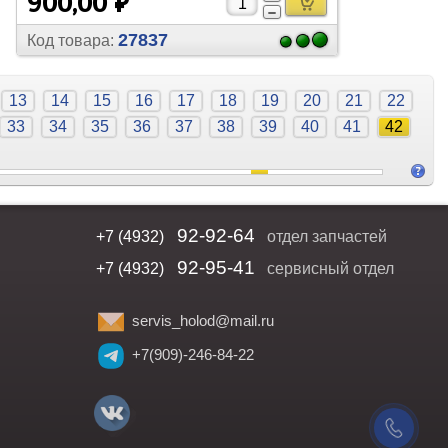
900,00 ₽
27837
Код товара:
13
14
15
16
17
18
19
20
21
22
33
34
35
36
37
38
39
40
41
42
92-92-64
+7 (4932)
отдел запчастей
92-95-41
+7 (4932)
сервисный отдел
servis_holod@mail.ru
+7(909)-246-84-22