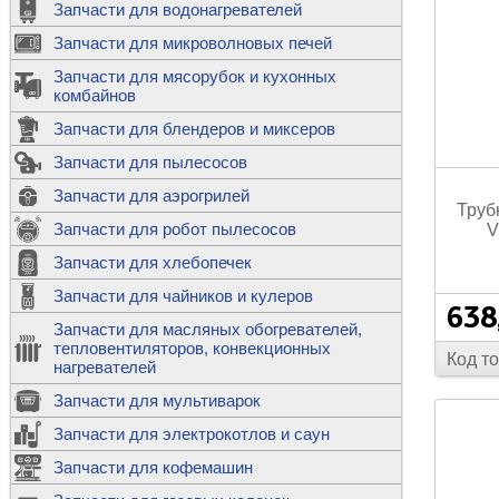
Запчасти для водонагревателей
К
Э
М
х
Запчасти для микроволновых печей
м
Т
М
д
М
Запчасти для мясорубок и кухонных
м
Т
Н
комбайнов
М
Ш
х
П
т
к
Запчасти для блендеров и миксеров
в
П
Лампочки 
С
Запчасти для пылесосов
Ч
В
К
д
Г
х
Д
ф
Запчасти для аэрогрилей
м
Дозаторы 
п
с
Трубк
машин
Диоды и пр
Запчасти для робот пылесосов
V
ТЭНы для 
Ш
микроволн
К
б
Щитки для
В
Запчасти для хлебопечек
Щетки для
М
Корпуса ш
с
п
Запчасти для чайников и кулеров
Л
П
638
С
п
Т
Датчики те
Запчасти для масляных обогревателей,
н
П
термопредо
Насадки д
тепловентиляторов, конвекционных
с
с
Т
Код т
нагревателей
о
В
Запчасти для мультиварок
К
П
Люки, стек
К
стиральны
Запчасти для электрокотлов и саун
Прочее
д
П
Запчасти для кофемашин
ТЭНы
Лампочки 
З