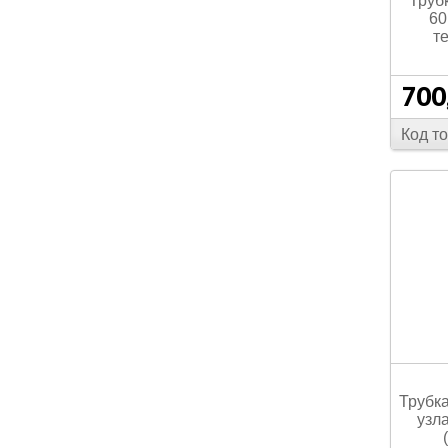
Труб
60
т
700
Код т
Трубка
узла