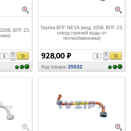
Вентиляторы и аксессуары
Прочее
Переключатели
Кронштейны, решетки,
козырьки
Платы управления
Термостаты
Трубка ВПГ NEVA (мод. 3208, ВПГ-23,
3208, ВПГ-23,
Прочее
Колеса неповоротные с опорой
Компрессоры для
отвод горячей воды от
ника)
кондиционеров
теплообменника)
Прочее
Прочее
928,00 ₽
25532
Код товара:
Труба медная
Шланги заправочные
Шланги для автокондиционеров
Масла
Выключатели, кнопки
Трубогибы
Прочее
Вентили