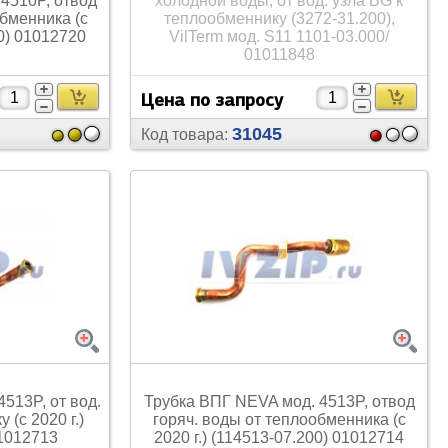
4510P, отвод
холодной воды, от вод. узла BG к
обменника (с
теплообменнику (3272-31.200),
00) 01012720
VilTerm мод. S11 1101-03.000/
01011848
Цена по запросу
31045
Код товара:
513P, от вод.
Трубка ВПГ NEVA мод. 4513P, отвод
 (с 2020 г.)
горяч. воды от теплообменника (с
01012713
2020 г.) (114513-07.200) 01012714