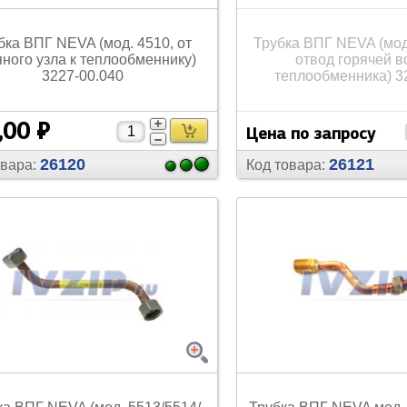
есы
Наборы инструмента
бка ВПГ NEVA (мод. 4510, от
Трубка ВПГ NEVA (мод
ного узла к теплообменнику)
отвод горячей в
3227-00.040
теплообменника) 3
акуумные насосы
Прочее
,00 ₽
Цена по запросу
26120
26121
овара:
Код товара: