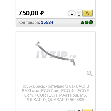
750,00 ₽
25534
Код товара:
Трубка расширительного бака АОГВ
BAXI мод. ECO Com, ECO-4s, ECO-5
Com, FOURTECH, MAIN Four, MS,
PULSAR D, QUASAR D 5698830