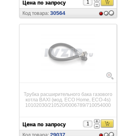
Цена по запросу
30564
Код товара:
Трубка расширительного бака газового
котла BAXI (мод. ECO Home, ECO-4s)
10102030/
210520/
0006789/
710054000
Цена по запросу
29037
Код товара: