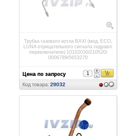
Трубка газового котла BAXI (мод. ECO,
LUNA отрицательного сигнала гидравл.
переключателя) 10102030/
210520/
0006789/
5653270
Цена по запросу
29032
Код товара: