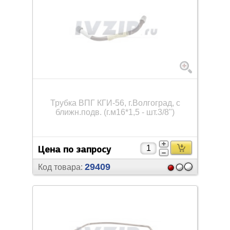
Трубка ВПГ КГИ-56, г.Волгоград, с
ближн.подв. (г.м16*1,5 - шт.3/
8")
Цена по запросу
29409
Код товара: