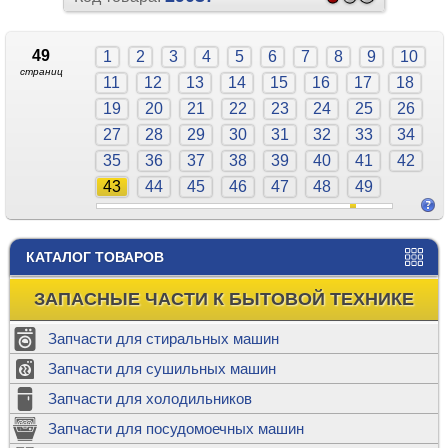
49
1
2
3
4
5
6
7
8
9
10
страниц
11
12
13
14
15
16
17
18
19
20
21
22
23
24
25
26
27
28
29
30
31
32
33
34
35
36
37
38
39
40
41
42
43
44
45
46
47
48
49
КАТАЛОГ ТОВАРОВ
ЗАПАСНЫЕ ЧАСТИ К БЫТОВОЙ ТЕХНИКЕ
Запчасти для стиральных машин
Запчасти для сушильных машин
Запчасти для холодильников
Запчасти для посудомоечных машин